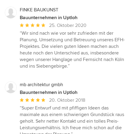
FINKE BAUKUNST
Bauunternehmen in Uptloh
Durchschnittliche
25. Oktober 2020
Bewertung:
“Wir sind nach wie vor sehr zufrieden mit der
5
Planung, Umsetzung und Betreuung unseres EFH-
von
Projektes. Die vielen guten Ideen machen auch
5
heute noch den Unterschied aus, insbesondere
Sternen
wegen unserer Hanglage und Fernsicht nach Köln
und ins Siebengebirge.”
mb architektur gmbh
Bauunternehmen in Uptloh
Durchschnittliche
20. Oktober 2018
Bewertung:
“Super Entwurf und mit pfiffigen Ideen das
5
maximale aus einem schwierigen Grundstück raus
von
geholt. Sehr netter Kontakt und ein tolles Preis-
5
Leistungsverhältnis. Ich freue mich schon auf die
Sternen