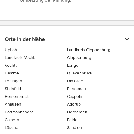
Umsetzung der Planung.”
Orte in der Nähe
Uptloh
Landkreis Cloppenburg
Landkreis Vechta
Cloppenburg
Vechta
Langen
Damme
Quakenbrück
Löningen
Dinklage
Steinfeld
Fürstenau
Bersenbrück
Cappeln
Ahausen
Addrup
Bartmannsholte
Herbergen
Calhorn
Felde
Lüsche
Sandloh