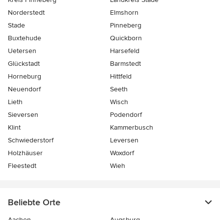
Norderstedt
Elmshorn
Stade
Pinneberg
Buxtehude
Quickborn
Uetersen
Harsefeld
Glückstadt
Barmstedt
Horneburg
Hittfeld
Neuendorf
Seeth
Lieth
Wisch
Sieversen
Podendorf
Klint
Kammerbusch
Schwiederstorf
Leversen
Holzhäuser
Woxdorf
Fleestedt
Wieh
Beliebte Orte
Aachen
Augsburg