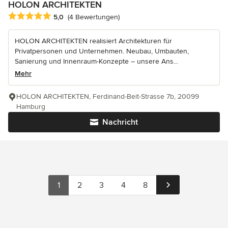
HOLON ARCHITEKTEN
Durchschnittliche Bewertung: 5 von 5 Sternen
5,0
(4 Bewertungen)
HOLON ARCHITEKTEN realisiert Architekturen für
Privatpersonen und Unternehmen. Neubau, Umbauten,
Sanierung und Innenraum-Konzepte – unsere Ans...
Mehr
HOLON ARCHITEKTEN, Ferdinand-Beit-Strasse 7b, 20099
Hamburg
Nachricht
1
2
3
4
8