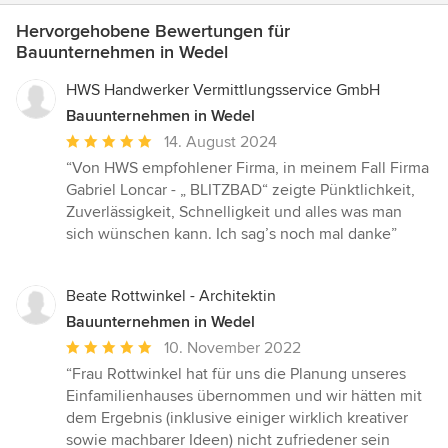
Hervorgehobene Bewertungen für
Bauunternehmen in Wedel
HWS Handwerker Vermittlungsservice GmbH
Bauunternehmen in Wedel
Durchschnittliche
14. August 2024
Bewertung:
“Von HWS empfohlener Firma, in meinem Fall Firma
5
Gabriel Loncar - „ BLITZBAD“ zeigte Pünktlichkeit,
von
Zuverlässigkeit, Schnelligkeit und alles was man
5
sich wünschen kann. Ich sag’s noch mal danke”
Sternen
Beate Rottwinkel - Architektin
Bauunternehmen in Wedel
Durchschnittliche
10. November 2022
Bewertung:
“Frau Rottwinkel hat für uns die Planung unseres
5
Einfamilienhauses übernommen und wir hätten mit
von
dem Ergebnis (inklusive einiger wirklich kreativer
5
sowie machbarer Ideen) nicht zufriedener sein