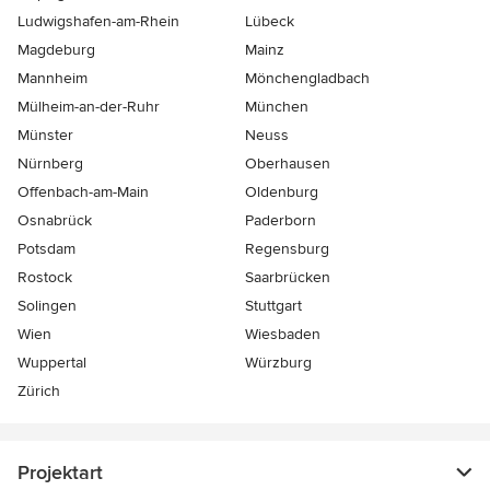
Ludwigshafen-am-Rhein
Lübeck
Magdeburg
Mainz
Mannheim
Mönchen­gladbach
Mülheim-an-der-Ruhr
München
Münster
Neuss
Nürnberg
Oberhausen
Offenbach-am-Main
Oldenburg
Osnabrück
Paderborn
Potsdam
Regensburg
Rostock
Saarbrücken
Solingen
Stuttgart
Wien
Wiesbaden
Wuppertal
Würzburg
Zürich
Projektart