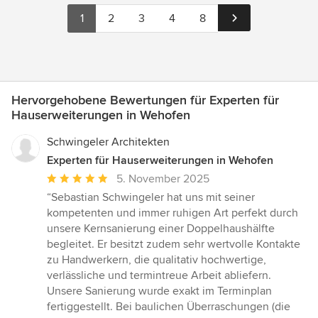
1
2
3
4
8
Hervorgehobene Bewertungen für Experten für
Hauserweiterungen in Wehofen
Schwingeler Architekten
Experten für Hauserweiterungen in Wehofen
Durchschnittliche
5. November 2025
Bewertung:
“Sebastian Schwingeler hat uns mit seiner
5
kompetenten und immer ruhigen Art perfekt durch
von
unsere Kernsanierung einer Doppelhaushälfte
5
begleitet. Er besitzt zudem sehr wertvolle Kontakte
Sternen
zu Handwerkern, die qualitativ hochwertige,
verlässliche und termintreue Arbeit abliefern.
Unsere Sanierung wurde exakt im Terminplan
fertiggestellt. Bei baulichen Überraschungen (die