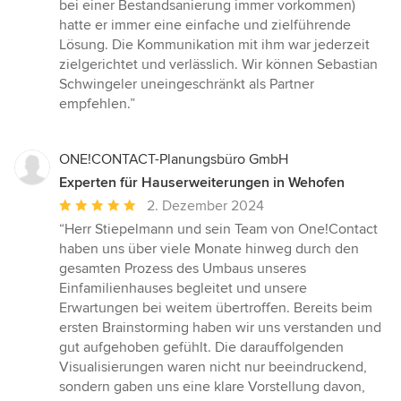
bei einer Bestandsanierung immer vorkommen)
hatte er immer eine einfache und zielführende
Lösung. Die Kommunikation mit ihm war jederzeit
zielgerichtet und verlässlich. Wir können Sebastian
Schwingeler uneingeschränkt als Partner
empfehlen.”
ONE!CONTACT-Planungsbüro GmbH
Experten für Hauserweiterungen in Wehofen
Durchschnittliche
2. Dezember 2024
Bewertung:
“Herr Stiepelmann und sein Team von One!Contact
5
haben uns über viele Monate hinweg durch den
von
gesamten Prozess des Umbaus unseres
5
Einfamilienhauses begleitet und unsere
Sternen
Erwartungen bei weitem übertroffen. Bereits beim
ersten Brainstorming haben wir uns verstanden und
gut aufgehoben gefühlt. Die darauffolgenden
Visualisierungen waren nicht nur beeindruckend,
sondern gaben uns eine klare Vorstellung davon,