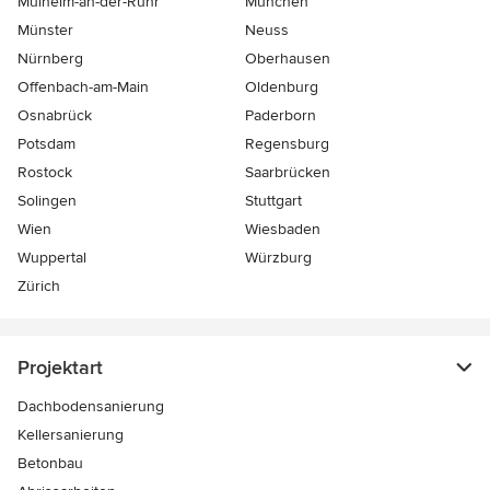
Mülheim-an-der-Ruhr
München
Münster
Neuss
Nürnberg
Oberhausen
Offenbach-am-Main
Oldenburg
Osnabrück
Paderborn
Potsdam
Regensburg
Rostock
Saarbrücken
Solingen
Stuttgart
Wien
Wiesbaden
Wuppertal
Würzburg
Zürich
Projektart
Dachbodensanierung
Kellersanierung
Betonbau