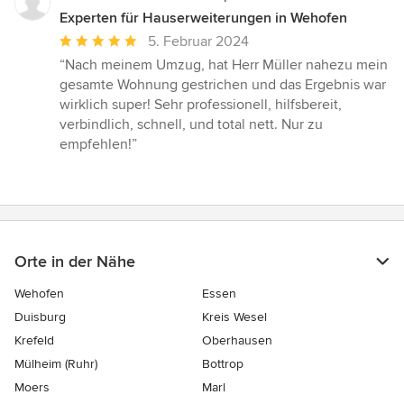
Experten für Hauserweiterungen in Wehofen
Durchschnittliche
5. Februar 2024
Bewertung:
“Nach meinem Umzug, hat Herr Müller nahezu mein
5
gesamte Wohnung gestrichen und das Ergebnis war
von
wirklich super! Sehr professionell, hilfsbereit,
5
verbindlich, schnell, und total nett. Nur zu
Sternen
empfehlen!”
Orte in der Nähe
Wehofen
Essen
Duisburg
Kreis Wesel
Krefeld
Oberhausen
Mülheim (Ruhr)
Bottrop
Moers
Marl