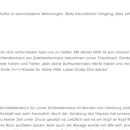
ofes in verschiedene Wohnungen. Stets freundlicher Umgang, alles sehr
du dich entschieden hast uns zu helfen .Mit deiner Hilfe ist aus unse
 Einfamilienhaus ein Zweifamilienhaus bekommen unser Traumhaus .Danke
viele höhen und Tiefen ,aber deine Aufmunternden Worte haben uns n
 Ende 1+++++Danke für deine Hilfe .Liebe Grüße Dirk &Anke”
Architektenbüro für unser Einfamilienhaus im Norden von Hamburg sin
ontakt war sehr freundlich. Auch der Vorabzug des Hauses hat unseren
keiner Zeit unter Druck gesetzt oä. Letztlich war es ein Kopf an Kopf R
re Büro ausfallen lassen. Aber auch die Absage wurde von BN sehr pro