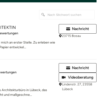
ITEKTIN
Nachricht
rtung: 5 von 5 Sternen
Bewertungen
23715 Bosau
 mich an erster Stelle. Zu erleben wie
apier entwickel...
Nachricht
rtung: 5 von 5 Sternen
ewertungen
Videoberatung
Lindenstr. 27, 23558
Lübeck
es Architekturbüro in Lübeck, das
eht und maßgeschne...