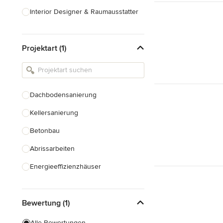
Interior Designer & Raumausstatter
Küchenplanung
Projektart (1)
Landschaftsarchitekten
Armaturen & Sanitärbedarf
Beleuchtung
Dachbodensanierung
Einbauschränke
Kellersanierung
Alle anzeigen
Betonbau
Abrissarbeiten
Energieeffizienzhäuser
Fundamentarbeiten
Bewertung (1)
Garagenbau
Nachhaltiges Bauen
Alle Bewertungen