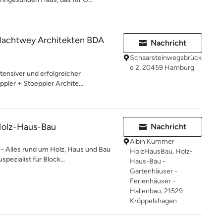
Nachtwey Architekten BDA
Nachricht
Schaarsteinwegsbrück
e 2, 20459 Hamburg
ensiver und erfolgreicher
ler + Stoeppler Archite...
olz-Haus-Bau
Nachricht
Albin Kummer
Alles rund um Holz, Haus und Bau
HolzHausBau, Holz-
pezialist für Block...
Haus-Bau -
Gartenhäuser -
Ferienhäuser -
Hallenbau, 21529
Kröppelshagen