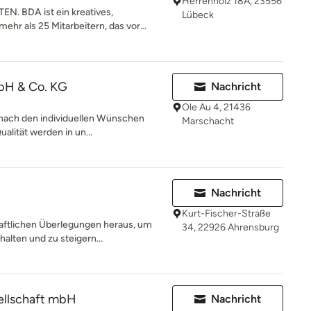
Herrenholz 18A, 23556
. BDA ist ein kreatives,
Lübeck
hr als 25 Mitarbeitern, das vor...
mbH & Co. KG
Nachricht
Ole Au 4, 21436
 nach den individuellen Wünschen
Marschacht
alität werden in un...
Nachricht
Kurt-Fischer-Straße
aftlichen Überlegungen heraus, um
34, 22926 Ahrensburg
alten und zu steigern...
ellschaft mbH
Nachricht