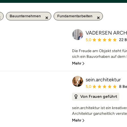
Bauunternehmen
Fundamentarbeiten
VADERSEN ARCH
Durchschnittliche Bewe
5,0
22 
Die Freude am Objekt steht für
sich ein Bauvorhaben auf dem P
Mehr
sein.architektur
Durchschnittliche Bewe
5,0
8 B
Von Frauen geführt
sein.architektur ist ein kreativ
Architektur ganzheitlich verst
Mehr