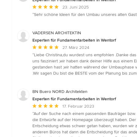
Durchschnittliche
23. Juni 2025
Bewertung:
“Sehr schöne Ideen für den Umbau unseres alten Gasth
5
von
5
VADERSEN ARCHITEKTIN
Sternen
Experten für Fundamentarbeiten in Wentorf
Durchschnittliche
27. März 2024
Bewertung:
“Liebe Christina,du wurdest uns empfohlen .Danke das 
5
uns fasziniert ,wir haben dank deiner Hilfe aus einem
von
gestanden hast ,wir hatten während der Umbauphase 
5
.Wir sagen Du bist die BESTE vom der Planung bis zum
Sternen
BN Buero NORD Architekten
Experten für Fundamentarbeiten in Wentorf
Durchschnittliche
17. Februar 2023
Bewertung:
“Auf der Suche nach einem passenden Bauträger bzw. 
5
die Entwürfe auf der Homepage überzeugt haben. Der K
von
Entscheidung etwas schwer getan haben, wurden wir zu 
5
anderen Büros hat dann die Entscheidung für das ande
Sternen