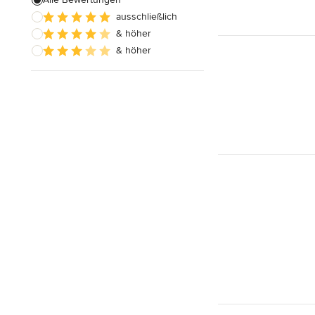
ausschließlich
Hausanbau
& höher
Hauserweiterungen
& höher
Alle anzeigen