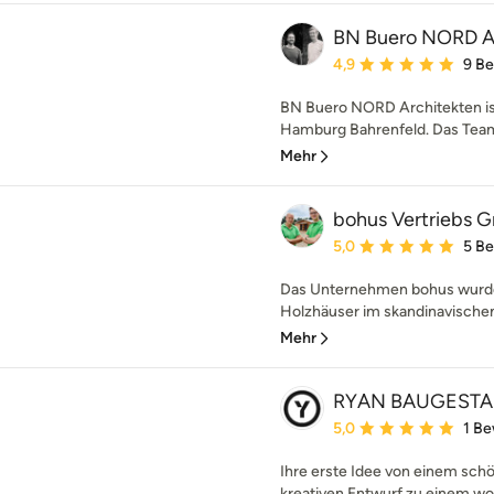
BN Buero NORD A
Durchschnittliche Bewe
4,9
9 B
BN Buero NORD Architekten ist
Hamburg Bahrenfeld. Das Team 
Mehr
bohus Vertriebs
Durchschnittliche Bewe
5,0
5 B
Das Unternehmen bohus wurde 1
Holzhäuser im skandinavischen S
Mehr
RYAN BAUGEST
Durchschnittliche Bewe
5,0
1 B
Ihre erste Idee von einem sc
kreativen Entwurf zu einem wo