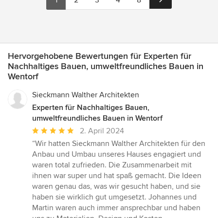
1
2
3
4
8
Hervorgehobene Bewertungen für Experten für
Nachhaltiges Bauen, umweltfreundliches Bauen in
Wentorf
Sieckmann Walther Architekten
Experten für Nachhaltiges Bauen,
umweltfreundliches Bauen in Wentorf
Durchschnittliche
2. April 2024
Bewertung:
“Wir hatten Sieckmann Walther Architekten für den
5
Anbau und Umbau unseres Hauses engagiert und
von
waren total zufrieden. Die Zusammenarbeit mit
5
ihnen war super und hat spaß gemacht. Die Ideen
Sternen
waren genau das, was wir gesucht haben, und sie
haben sie wirklich gut umgesetzt. Johannes und
Martin waren auch immer ansprechbar und haben