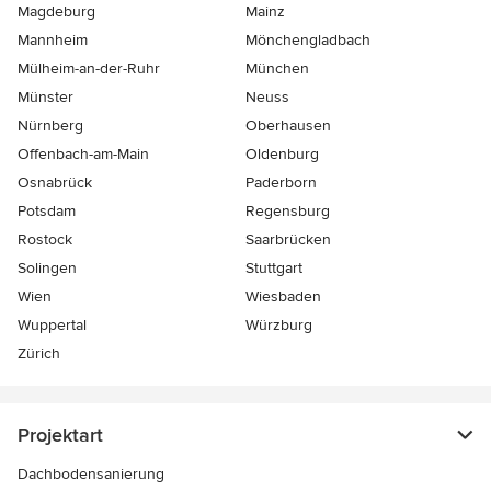
Magdeburg
Mainz
Mannheim
Mönchen­gladbach
Mülheim-an-der-Ruhr
München
Münster
Neuss
Nürnberg
Oberhausen
Offenbach-am-Main
Oldenburg
Osnabrück
Paderborn
Potsdam
Regensburg
Rostock
Saarbrücken
Solingen
Stuttgart
Wien
Wiesbaden
Wuppertal
Würzburg
Zürich
Projektart
Dachbodensanierung