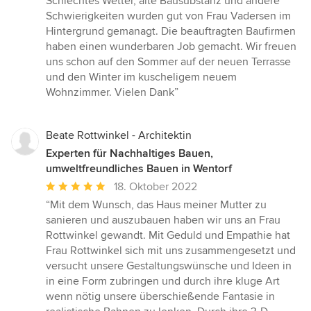
Schlechtes Wetter, alte Bausubstanz und andere
Schwierigkeiten wurden gut von Frau Vadersen im
Hintergrund gemanagt. Die beauftragten Baufirmen
haben einen wunderbaren Job gemacht. Wir freuen
uns schon auf den Sommer auf der neuen Terrasse
und den Winter im kuscheligem neuem
Wohnzimmer. Vielen Dank”
Beate Rottwinkel - Architektin
Experten für Nachhaltiges Bauen,
umweltfreundliches Bauen in Wentorf
Durchschnittliche
18. Oktober 2022
Bewertung:
“Mit dem Wunsch, das Haus meiner Mutter zu
5
sanieren und auszubauen haben wir uns an Frau
von
Rottwinkel gewandt. Mit Geduld und Empathie hat
5
Frau Rottwinkel sich mit uns zusammengesetzt und
Sternen
versucht unsere Gestaltungswünsche und Ideen in
in eine Form zubringen und durch ihre kluge Art
wenn nötig unsere überschießende Fantasie in