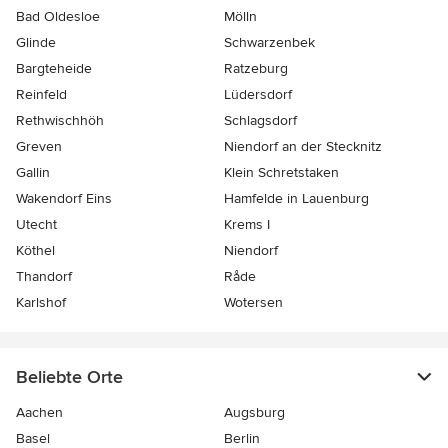
Bad Oldesloe
Mölln
Glinde
Schwarzenbek
Bargteheide
Ratzeburg
Reinfeld
Lüdersdorf
Rethwischhöh
Schlagsdorf
Greven
Niendorf an der Stecknitz
Gallin
Klein Schretstaken
Wakendorf Eins
Hamfelde in Lauenburg
Utecht
Krems I
Köthel
Niendorf
Thandorf
Råde
Karlshof
Wotersen
Beliebte Orte
Aachen
Augsburg
Basel
Berlin