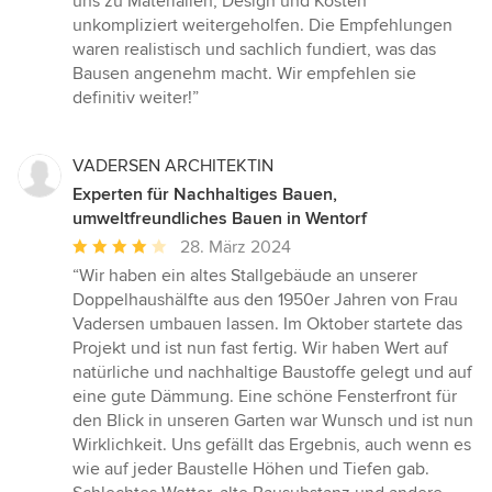
uns zu Materialien, Design und Kosten
unkompliziert weitergeholfen. Die Empfehlungen
waren realistisch und sachlich fundiert, was das
Bausen angenehm macht. Wir empfehlen sie
definitiv weiter!”
VADERSEN ARCHITEKTIN
Experten für Nachhaltiges Bauen,
umweltfreundliches Bauen in Wentorf
Durchschnittliche
28. März 2024
Bewertung:
“Wir haben ein altes Stallgebäude an unserer
4
Doppelhaushälfte aus den 1950er Jahren von Frau
von
Vadersen umbauen lassen. Im Oktober startete das
5
Projekt und ist nun fast fertig. Wir haben Wert auf
Sternen
natürliche und nachhaltige Baustoffe gelegt und auf
eine gute Dämmung. Eine schöne Fensterfront für
den Blick in unseren Garten war Wunsch und ist nun
Wirklichkeit. Uns gefällt das Ergebnis, auch wenn es
wie auf jeder Baustelle Höhen und Tiefen gab.