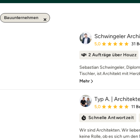
Bauunternehmen
Schwingeler Arch
Durchschnittliche Bewe
5,0
31 
2 Aufträge über Houzz
Sebastian Schwingeler, Diplom
Tischler, ist Architekt mit Herz
Mehr
Typ A. | Architek
Durchschnittliche Bewe
5,0
11 
Schnelle Antwortzeit
Wir sind Architekten. Wir liebe
keine Rolle, ob es sich um den 