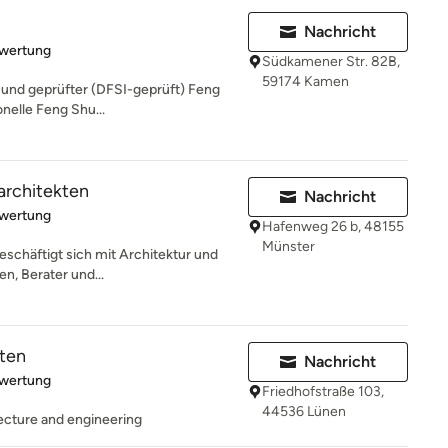
Nachricht
rtung: 5 von 5 Sternen
ewertung
Südkamener Str. 82B,
59174 Kamen
er und geprüfter (DFSI-geprüft) Feng
onelle Feng Shu...
architekten
Nachricht
rtung: 5 von 5 Sternen
ewertung
Hafenweg 26 b, 48155
Münster
eschäftigt sich mit Architektur und
en, Berater und...
kten
Nachricht
rtung: 5 von 5 Sternen
ewertung
Friedhofstraße 103,
44536 Lünen
ecture and engineering