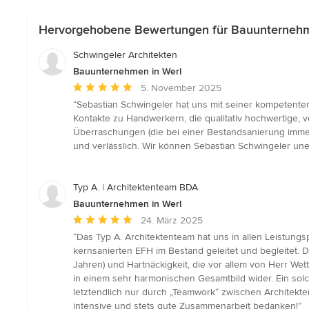
Hervorgehobene Bewertungen für Bauunternehm
Schwingeler Architekten
Bauunternehmen in Werl
Durchschnittliche
5. November 2025
Bewertung:
“Sebastian Schwingeler hat uns mit seiner kompetenten
5
Kontakte zu Handwerkern, die qualitativ hochwertige, v
von
Überraschungen (die bei einer Bestandsanierung immer
5
und verlässlich. Wir können Sebastian Schwingeler une
Sternen
Typ A. | Architektenteam BDA
Bauunternehmen in Werl
Durchschnittliche
24. März 2025
Bewertung:
“Das Typ A. Architektenteam hat uns in allen Leistung
5
kernsanierten EFH im Bestand geleitet und begleitet. 
von
Jahren) und Hartnäckigkeit, die vor allem von Herr Wett
5
in einem sehr harmonischen Gesamtbild wider. Ein sol
Sternen
letztendlich nur durch „Teamwork“ zwischen Architekt
intensive und stets gute Zusammenarbeit bedanken!”