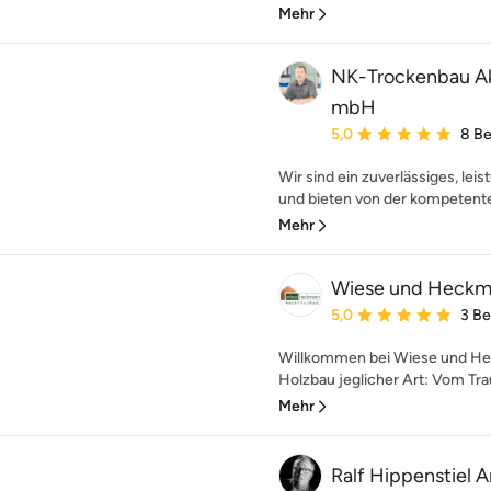
Mehr
NK-Trockenbau Ak
mbH
Durchschnittliche Bewe
5,0
8 B
Wir sind ein zuverlässiges, l
und bieten von der kompetenten
Mehr
Wiese und Heck
Durchschnittliche Bewe
5,0
3 B
Willkommen bei Wiese und 
Holzbau jeglicher Art: Vom Tr
Mehr
Ralf Hippenstiel 