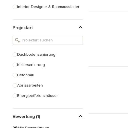
Interior Designer & Raumausstatter
Küchenplanung
Projektart
Landschaftsarchitekten
Armaturen & Sanitärbedarf
Beleuchtung
Dachbodensanierung
Einbauschränke
Kellersanierung
Alle anzeigen
Betonbau
Abrissarbeiten
Energieeffizienzhäuser
Fundamentarbeiten
Bewertung (1)
Garagenbau
Nachhaltiges Bauen
Alle Bewertungen