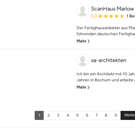
ScanHaus Marlow 
Durchschnittliche Bewe
5,0
1 B
Der Fertighausanbieter aus Ma
führenden deutschen Fertighau
Mehr
sa-architekten
Ich bin ein Architekt mit 10 Ja
Jahren in Bochum und arbeite al
Mehr
Weite
1
2
3
4
5
6
7
8
9