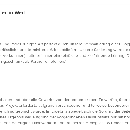
en in Werl
 und immer ruhigen Art perfekt durch unsere Kernsanierung einer Doppe
erlässliche und termintreue Arbeit abliefern. Unsere Sanierung wurde exa
 vorkommen) hatte er immer eine einfache und zielführende Lösung. Die
ingeschränkt als Partner empfehlen.”
sphasen und über alle Gewerke von den ersten groben Entwürfen, über die
Das Projekt erforderte aufgrund verschiedener und teilweise besondere
erich aufgebracht wurde. Im Ergebnis spiegelt sich die Sorgfalt, die Seit
ches Ergebnis war aufgrund der vorgefundenen Bausubstanz nur mit hoh
en, den beteiligten Handwerkern und Bauherren ermöglicht. Wir möchten