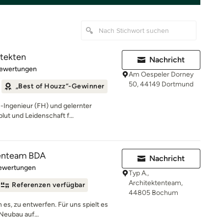
itekten
Nachricht
rtung: 5 von 5 Sternen
Bewertungen
Am Oespeler Dorney
50, 44149 Dortmund
„Best of Houzz“-Gewinner
-Ingenieur (FH) und gelernter
blut und Leidenschaft f...
tenteam BDA
Nachricht
rtung: 5 von 5 Sternen
Bewertungen
Typ A.,
Architektenteam,
Referenzen verfügbar
44805 Bochum
n es, zu entwerfen. Für uns spielt es
Neubau auf...