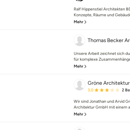
Ralf Hippenstiel Architekten BD
Konzepte, Räume und Gebäude 
Mehr
Thomas Becker A
Unsere Arbeit zeichnet sich d
für komplexe Zusammenhänge a
Mehr
Gröne Architektur
Durchschnittliche Bewe
3,0
2 B
Wir sind Jonathan und Arvid Gr
Architektur GmbH mit einem au
Mehr