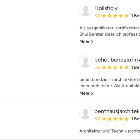
Holisticly
Durchschnittliche Bewe
5,0
1 B
Als ausgebildeter, zertifiziert
Shui Berater biete ich professi
Mehr
behet bondzio lin 
Durchschnittliche Bewe
5,0
1 B
behet bondzio lin architekten b
Innenarchitektur. Als Architekt
Mehr
benthaus|archite
Durchschnittliche Bewe
5,0
1 B
Architektur und Technik archit