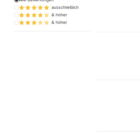
ausschließlich
Hausanbau
& höher
Hauserweiterungen
& höher
Alle anzeigen