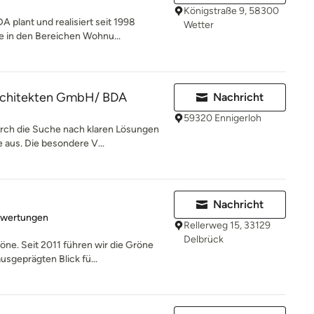
Königstraße 9, 58300
A plant und realisiert seit 1998
Wetter
in den Bereichen Wohnu...
rchitekten GmbH/ BDA
Nachricht
59320 Ennigerloh
urch die Suche nach klaren Lösungen
us. Die besondere V...
Nachricht
rtung: 3 von 5 Sternen
ewertungen
Rellerweg 15, 33129
Delbrück
öne. Seit 2011 führen wir die Gröne
sgeprägten Blick fü...