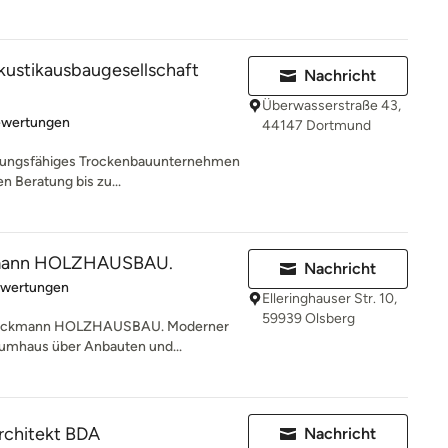
ustikausbaugesellschaft
Nachricht
Überwasserstraße 43,
rtung: 5 von 5 Sternen
ewertungen
44147 Dortmund
eistungsfähiges Trockenbauunternehmen
 Beratung bis zu...
mann HOLZHAUSBAU.
Nachricht
rtung: 5 von 5 Sternen
ewertungen
Elleringhauser Str. 10,
59939 Olsberg
Heckmann HOLZHAUSBAU. Moderner
aumhaus über Anbauten und...
Architekt BDA
Nachricht