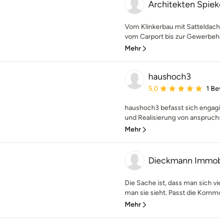
Architekten Spie
Vom Klinkerbau mit Satteldac
vom Carport bis zur Gewerbehall
Mehr
haushoch3
Durchschnittliche Bewe
5,0
1 B
haushoch3 befasst sich engagi
und Realisierung von anspruchs
Mehr
Dieckmann Immob
Die Sache ist, dass man sich v
man sie sieht. Passt die Komm
Mehr