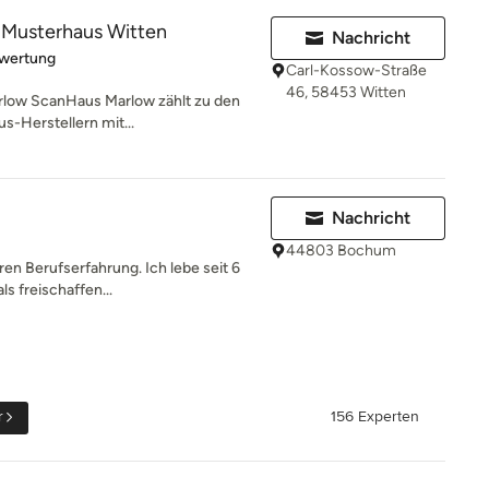
Musterhaus Witten
Nachricht
rtung: 5 von 5 Sternen
ewertung
Carl-Kossow-Straße
46, 58453 Witten
rlow ScanHaus Marlow zählt zu den
s-Herstellern mit...
Nachricht
44803 Bochum
hren Berufserfahrung. Ich lebe seit 6
s freischaffen...
r
156 Experten