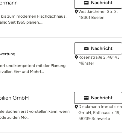
kermann
Nachricht
Westkirchener Str. 2,
h bis zum modernen Flachdachhaus,
48361 Beelen
e: Seit 1965 planen,...
Nachricht
rtung: 5 von 5 Sternen
ewertung
Rosenstraße 2, 48143
Münster
ert und kompetent mit der Planung
vollen Ein- und Mehrf...
ilien GmbH
Nachricht
Dieckmann Immobilien
iele Sachen erst vorstellen kann, wenn
GmbH, Rathausstr. 19,
ode zu den Mö...
58239 Schwerte