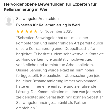
Hervorgehobene Bewertungen für Experten für
Kellersanierung in Werl
Schwingeler Architekten
Experten für Kellersanierung in Werl
Durchschnittliche
5. November 2025
Bewertung:
“Sebastian Schwingeler hat uns mit seiner
5
kompetenten und immer ruhigen Art perfekt durch
von
unsere Kernsanierung einer Doppelhaushälfte
5
begleitet. Er besitzt zudem sehr wertvolle Kontakte
Sternen
zu Handwerkern, die qualitativ hochwertige,
verlässliche und termintreue Arbeit abliefern.
Unsere Sanierung wurde exakt im Terminplan
fertiggestellt. Bei baulichen Überraschungen (die
bei einer Bestandsanierung immer vorkommen)
hatte er immer eine einfache und zielführende
Lösung. Die Kommunikation mit ihm war jederzeit
zielgerichtet und verlässlich. Wir können Sebastian
Schwingeler uneingeschränkt als Partner
empfehlen.”