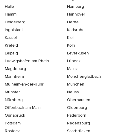
Halle
Hamburg
Hamm
Hannover
Heidelberg
Herne
Ingolstadt
Karlsruhe
Kassel
Kiel
Krefeld
Köln
Leipzig
Leverkusen
Ludwigshafen-am-Rhein
Lübeck
Magdeburg
Mainz
Mannheim
Mönchen­gladbach
Mülheim-an-der-Ruhr
München
Münster
Neuss
Nürnberg
Oberhausen
Offenbach-am-Main
Oldenburg
Osnabrück
Paderborn
Potsdam
Regensburg
Rostock
Saarbrücken