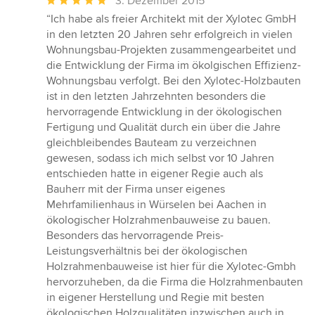
3. Dezember 2015
Bewertung:
“Ich habe als freier Architekt mit der Xylotec GmbH
5
in den letzten 20 Jahren sehr erfolgreich in vielen
von
Wohnungsbau-Projekten zusammengearbeitet und
5
die Entwicklung der Firma im ökolgischen Effizienz-
Sternen
Wohnungsbau verfolgt. Bei den Xylotec-Holzbauten
ist in den letzten Jahrzehnten besonders die
hervorragende Entwicklung in der ökologischen
Fertigung und Qualität durch ein über die Jahre
gleichbleibendes Bauteam zu verzeichnen
gewesen, sodass ich mich selbst vor 10 Jahren
entschieden hatte in eigener Regie auch als
Bauherr mit der Firma unser eigenes
Mehrfamilienhaus in Würselen bei Aachen in
ökologischer Holzrahmenbauweise zu bauen.
Besonders das hervorragende Preis-
Leistungsverhältnis bei der ökologischen
Holzrahmenbauweise ist hier für die Xylotec-Gmbh
hervorzuheben, da die Firma die Holzrahmenbauten
in eigener Herstellung und Regie mit besten
ökologischen Holzqualitäten inzwischen auch in