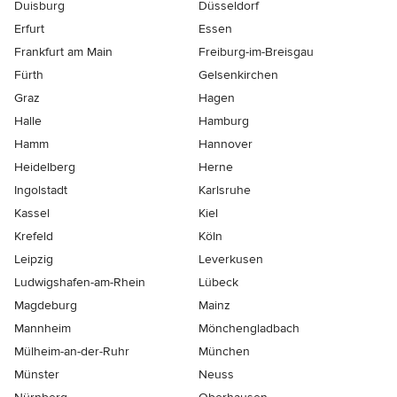
Duisburg
Düsseldorf
Erfurt
Essen
Frankfurt am Main
Freiburg-im-Breisgau
Fürth
Gelsenkirchen
Graz
Hagen
Halle
Hamburg
Hamm
Hannover
Heidelberg
Herne
Ingolstadt
Karlsruhe
Kassel
Kiel
Krefeld
Köln
Leipzig
Leverkusen
Ludwigshafen-am-Rhein
Lübeck
Magdeburg
Mainz
Mannheim
Mönchen­gladbach
Mülheim-an-der-Ruhr
München
Münster
Neuss