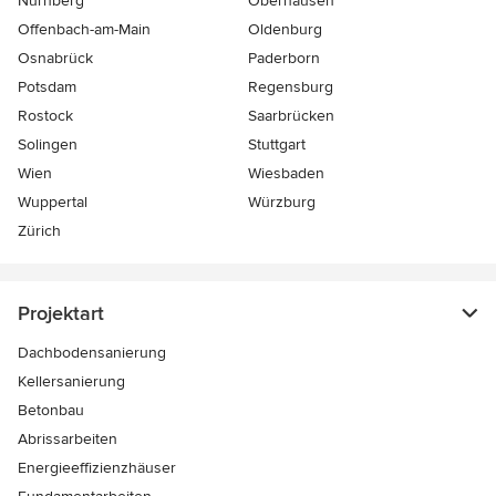
Nürnberg
Oberhausen
Offenbach-am-Main
Oldenburg
Osnabrück
Paderborn
Potsdam
Regensburg
Rostock
Saarbrücken
Solingen
Stuttgart
Wien
Wiesbaden
Wuppertal
Würzburg
Zürich
Projektart
Dachbodensanierung
Kellersanierung
Betonbau
Abrissarbeiten
Energieeffizienzhäuser