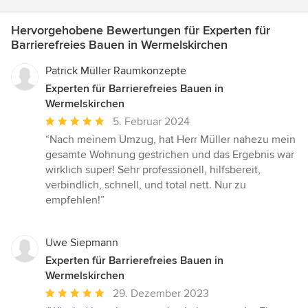
Hervorgehobene Bewertungen für Experten für
Barrierefreies Bauen in Wermelskirchen
Patrick Müller Raumkonzepte
Experten für Barrierefreies Bauen in
Wermelskirchen
Durchschnittliche
5. Februar 2024
Bewertung:
“Nach meinem Umzug, hat Herr Müller nahezu mein
5
gesamte Wohnung gestrichen und das Ergebnis war
von
wirklich super! Sehr professionell, hilfsbereit,
5
verbindlich, schnell, und total nett. Nur zu
Sternen
empfehlen!”
Uwe Siepmann
Experten für Barrierefreies Bauen in
Wermelskirchen
Durchschnittliche
29. Dezember 2023
Bewertung: