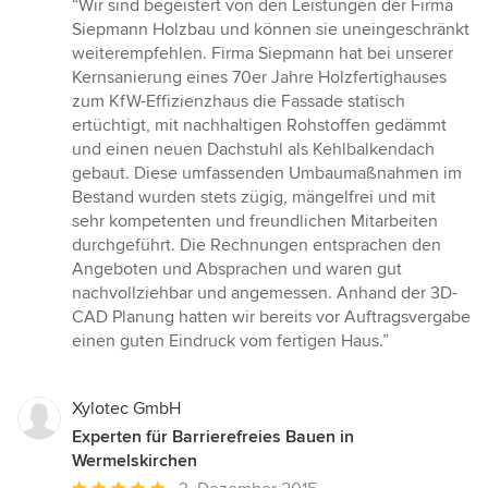
“Wir sind begeistert von den Leistungen der Firma
5
Siepmann Holzbau und können sie uneingeschränkt
von
weiterempfehlen. Firma Siepmann hat bei unserer
5
Kernsanierung eines 70er Jahre Holzfertighauses
Sternen
zum KfW-Effizienzhaus die Fassade statisch
ertüchtigt, mit nachhaltigen Rohstoffen gedämmt
und einen neuen Dachstuhl als Kehlbalkendach
gebaut. Diese umfassenden Umbaumaßnahmen im
Bestand wurden stets zügig, mängelfrei und mit
sehr kompetenten und freundlichen Mitarbeiten
durchgeführt. Die Rechnungen entsprachen den
Angeboten und Absprachen und waren gut
nachvollziehbar und angemessen. Anhand der 3D-
CAD Planung hatten wir bereits vor Auftragsvergabe
einen guten Eindruck vom fertigen Haus.”
Xylotec GmbH
Experten für Barrierefreies Bauen in
Wermelskirchen
Durchschnittliche