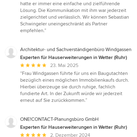
hatte er immer eine einfache und zielführende
Lösung. Die Kommunikation mit ihm war jederzeit
zielgerichtet und verlässlich. Wir können Sebastian
Schwingeler uneingeschränkt als Partner
empfehlen.”
Architektur- und Sachverständigenbüro Windgassen
Experten für Hauserweiterungen in Wetter (Ruhr)
Durchschnittliche
23. Mai 2025
Bewertung:
“Frau Windgassen führte für uns ein Baugutachten
5
bezüglich eines möglichen Immobilienkaufs durch.
von
Hierbei überzeuge sie durch ruhige, fachlich
5
fundierte Art. In der Zukunft würde wir jederzeit
Sternen
erneut auf Sie zurückkommen.”
ONE!CONTACT-Planungsbüro GmbH
Experten für Hauserweiterungen in Wetter (Ruhr)
Durchschnittliche
2. Dezember 2024