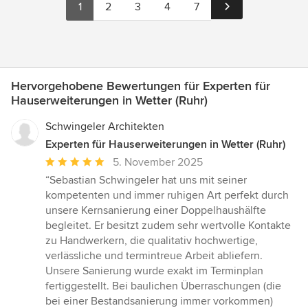
1
2
3
4
7
Hervorgehobene Bewertungen für Experten für
Hauserweiterungen in Wetter (Ruhr)
Schwingeler Architekten
Experten für Hauserweiterungen in Wetter (Ruhr)
Durchschnittliche
5. November 2025
Bewertung:
“Sebastian Schwingeler hat uns mit seiner
5
kompetenten und immer ruhigen Art perfekt durch
von
unsere Kernsanierung einer Doppelhaushälfte
5
begleitet. Er besitzt zudem sehr wertvolle Kontakte
Sternen
zu Handwerkern, die qualitativ hochwertige,
verlässliche und termintreue Arbeit abliefern.
Unsere Sanierung wurde exakt im Terminplan
fertiggestellt. Bei baulichen Überraschungen (die
bei einer Bestandsanierung immer vorkommen)