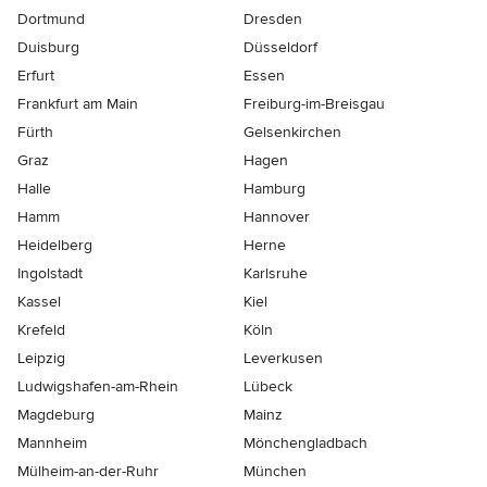
Dortmund
Dresden
Duisburg
Düsseldorf
Erfurt
Essen
Frankfurt am Main
Freiburg-im-Breisgau
Fürth
Gelsenkirchen
Graz
Hagen
Halle
Hamburg
Hamm
Hannover
Heidelberg
Herne
Ingolstadt
Karlsruhe
Kassel
Kiel
Krefeld
Köln
Leipzig
Leverkusen
Ludwigshafen-am-Rhein
Lübeck
Magdeburg
Mainz
Mannheim
Mönchen­gladbach
Mülheim-an-der-Ruhr
München