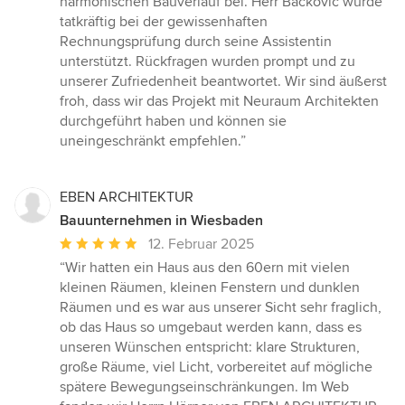
harmonischen Bauverlauf bei. Herr Backovic wurde
tatkräftig bei der gewissenhaften
Rechnungsprüfung durch seine Assistentin
unterstützt. Rückfragen wurden prompt und zu
unserer Zufriedenheit beantwortet. Wir sind äußerst
froh, dass wir das Projekt mit Neuraum Architekten
durchgeführt haben und können sie
uneingeschränkt empfehlen.”
EBEN ARCHITEKTUR
Bauunternehmen in Wiesbaden
Durchschnittliche
12. Februar 2025
Bewertung:
“Wir hatten ein Haus aus den 60ern mit vielen
5
kleinen Räumen, kleinen Fenstern und dunklen
von
Räumen und es war aus unserer Sicht sehr fraglich,
5
ob das Haus so umgebaut werden kann, dass es
Sternen
unseren Wünschen entspricht: klare Strukturen,
große Räume, viel Licht, vorbereitet auf mögliche
spätere Bewegungseinschränkungen. Im Web