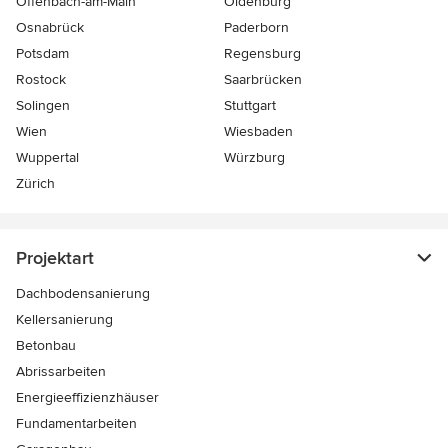
Offenbach-am-Main
Oldenburg
Osnabrück
Paderborn
Potsdam
Regensburg
Rostock
Saarbrücken
Solingen
Stuttgart
Wien
Wiesbaden
Wuppertal
Würzburg
Zürich
Projektart
Dachbodensanierung
Kellersanierung
Betonbau
Abrissarbeiten
Energieeffizienzhäuser
Fundamentarbeiten