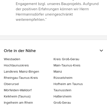
von
Engagement bzgl. unseres Bauprojekts. Aufgrund
5
der positiven Erfahrungen können wir Herrn
Sternen
Herrmannsdörfer uneingeschränkt
weiterempfehlen.”
Orte in der Nähe
Wiesbaden
Kreis Groß-Gerau
Hochtaunuskreis
Main-Taunus-Kreis
Landkreis Mainz-Bingen
Mainz
Rheingau-Taunus-Kreis
Rüsselsheim
Oberursel
Hofheim am Taunus
Mörfelden-Walldorf
Taunusstein
Kelkheim (Taunus)
Hattersheim
Ingelheim am Rhein
Groß-Gerau