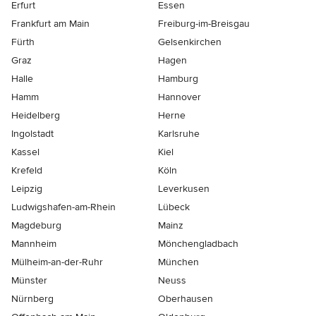
Erfurt
Essen
Frankfurt am Main
Freiburg-im-Breisgau
Fürth
Gelsenkirchen
Graz
Hagen
Halle
Hamburg
Hamm
Hannover
Heidelberg
Herne
Ingolstadt
Karlsruhe
Kassel
Kiel
Krefeld
Köln
Leipzig
Leverkusen
Ludwigshafen-am-Rhein
Lübeck
Magdeburg
Mainz
Mannheim
Mönchen­gladbach
Mülheim-an-der-Ruhr
München
Münster
Neuss
Nürnberg
Oberhausen