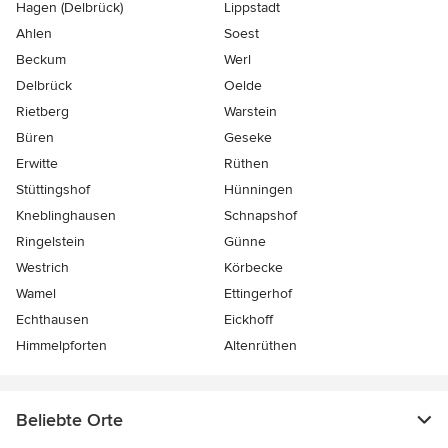
Hagen (Delbrück)
Lippstadt
Ahlen
Soest
Beckum
Werl
Delbrück
Oelde
Rietberg
Warstein
Büren
Geseke
Erwitte
Rüthen
Stüttingshof
Hünningen
Kneblinghausen
Schnapshof
Ringelstein
Günne
Westrich
Körbecke
Wamel
Ettingerhof
Echthausen
Eickhoff
Himmelpforten
Altenrüthen
Beliebte Orte