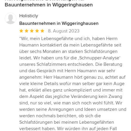
Bauunternehmen in Wiggeringhausen
Holisticly
Bauunternehmen in Wiggeringhausen
Durchschnittliche
8. August 2023
Bewertung:
“Wir, mein Lebensgefährte und ich, haben Herrn
5
Haumann kontaktiert da mein Lebensgefährte seit
von
über sechs Monaten an starken Schlafstörungen
5
leidet. Wir haben uns für die ,Schnupper-Analyse‘
Sternen
unseres Schlafzimmers entschieden. Die Beratung
und das Gespräch mit Herrn Haumann war sehr
angenehm: Herr Haumann hört genau zu, achtet auf
viele kleine Details wofür man selber gar kein Auge
hat, erklärt alles ganz unkompliziert und immer mit
dem Aspekt das jegliche Veränderung kein Zwang
sind, nur so viel, wie man sich noch wohl fühlt. Wir
werden seine Anregungen und Ideen umsetzen und
werden nochmals berichten, ob sich die
Schlafstörungen bei meinem Lebensgefährten
verbessert haben. Wir würden ihn auf jeden Fall