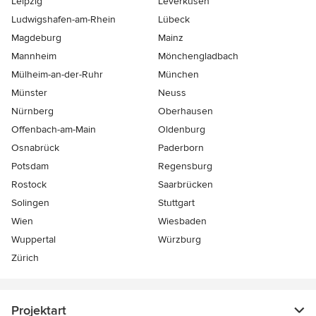
Leipzig
Leverkusen
Ludwigshafen-am-Rhein
Lübeck
Magdeburg
Mainz
Mannheim
Mönchen­gladbach
Mülheim-an-der-Ruhr
München
Münster
Neuss
Nürnberg
Oberhausen
Offenbach-am-Main
Oldenburg
Osnabrück
Paderborn
Potsdam
Regensburg
Rostock
Saarbrücken
Solingen
Stuttgart
Wien
Wiesbaden
Wuppertal
Würzburg
Zürich
Projektart