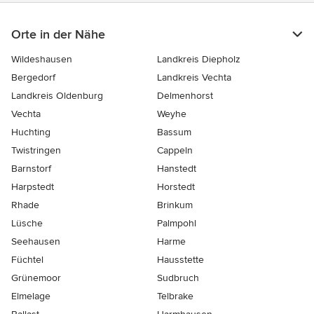
Orte in der Nähe
Wildeshausen
Landkreis Diepholz
Bergedorf
Landkreis Vechta
Landkreis Oldenburg
Delmenhorst
Vechta
Weyhe
Huchting
Bassum
Twistringen
Cappeln
Barnstorf
Hanstedt
Harpstedt
Horstedt
Rhade
Brinkum
Lüsche
Palmpohl
Seehausen
Harme
Füchtel
Hausstette
Grünemoor
Sudbruch
Elmelage
Telbrake