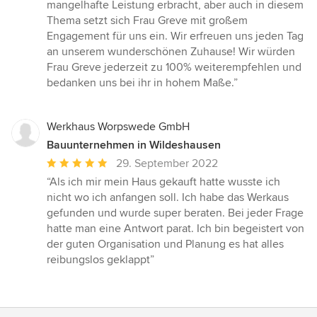
mangelhafte Leistung erbracht, aber auch in diesem
Thema setzt sich Frau Greve mit großem
Engagement für uns ein. Wir erfreuen uns jeden Tag
an unserem wunderschönen Zuhause! Wir würden
Frau Greve jederzeit zu 100% weiterempfehlen und
bedanken uns bei ihr in hohem Maße.”
Werkhaus Worpswede GmbH
Bauunternehmen in Wildeshausen
Durchschnittliche
29. September 2022
Bewertung:
“Als ich mir mein Haus gekauft hatte wusste ich
5
nicht wo ich anfangen soll. Ich habe das Werkaus
von
gefunden und wurde super beraten. Bei jeder Frage
5
hatte man eine Antwort parat. Ich bin begeistert von
Sternen
der guten Organisation und Planung es hat alles
reibungslos geklappt”