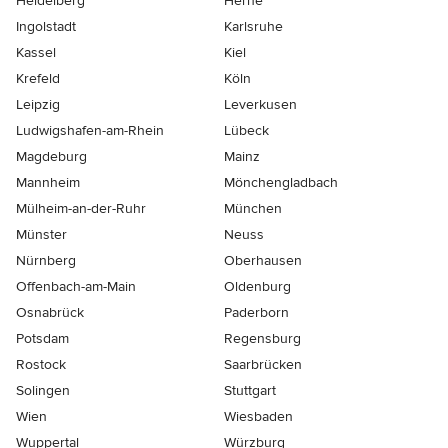
Heidelberg
Herne
Ingolstadt
Karlsruhe
Kassel
Kiel
Krefeld
Köln
Leipzig
Leverkusen
Ludwigshafen-am-Rhein
Lübeck
Magdeburg
Mainz
Mannheim
Mönchen­gladbach
Mülheim-an-der-Ruhr
München
Münster
Neuss
Nürnberg
Oberhausen
Offenbach-am-Main
Oldenburg
Osnabrück
Paderborn
Potsdam
Regensburg
Rostock
Saarbrücken
Solingen
Stuttgart
Wien
Wiesbaden
Wuppertal
Würzburg