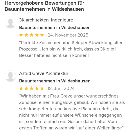
Hervorgehobene Bewertungen für
Bauunternehmen in Wildeshausen
3K architekten+ingenieure
Bauunternehmen in Wildeshausen
Durchschnittliche
24. November 2025
Bewertung:
“Perfekte Zusammenarbeit! Super Abwicklung aller
5
Prozesse... Ich bin wirklich froh, dass es 3K gibt!
von
Besser hätte es nicht sein können!”
5
Sternen
Astrid Greve Architektur
Bauunternehmen in Wildeshausen
Durchschnittliche
18. Juni 2024
Bewertung:
“Wir haben mit Frau Greve unser wunderschönes
5
Zuhause, einen Bungalow, gebaut. Wir haben sie als
von
sehr kompetente und kreative Planerin erlebt, die
5
nicht nur immer auf unsere Wünsche eingegangen
Sternen
ist, sondern einfach ein Gespür dafür hatte. Vom
ersten Treffen an waren wir “auf einer Wellenlänge”