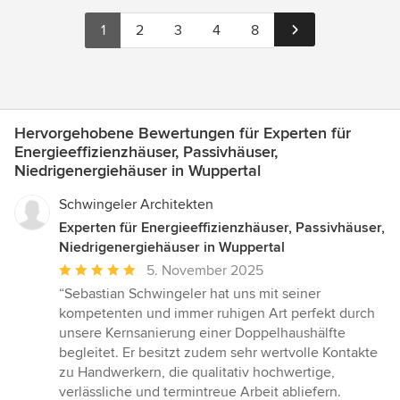
1
2
3
4
8
Hervorgehobene Bewertungen für Experten für
Energieeffizienzhäuser, Passivhäuser,
Niedrigenergiehäuser in Wuppertal
Schwingeler Architekten
Experten für Energieeffizienzhäuser, Passivhäuser,
Niedrigenergiehäuser in Wuppertal
Durchschnittliche
5. November 2025
Bewertung:
“Sebastian Schwingeler hat uns mit seiner
5
kompetenten und immer ruhigen Art perfekt durch
von
unsere Kernsanierung einer Doppelhaushälfte
5
begleitet. Er besitzt zudem sehr wertvolle Kontakte
Sternen
zu Handwerkern, die qualitativ hochwertige,
verlässliche und termintreue Arbeit abliefern.