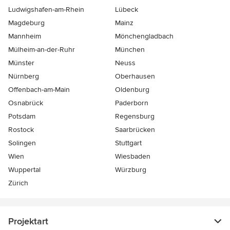
Ludwigshafen-am-Rhein
Lübeck
Magdeburg
Mainz
Mannheim
Mönchen­gladbach
Mülheim-an-der-Ruhr
München
Münster
Neuss
Nürnberg
Oberhausen
Offenbach-am-Main
Oldenburg
Osnabrück
Paderborn
Potsdam
Regensburg
Rostock
Saarbrücken
Solingen
Stuttgart
Wien
Wiesbaden
Wuppertal
Würzburg
Zürich
Projektart