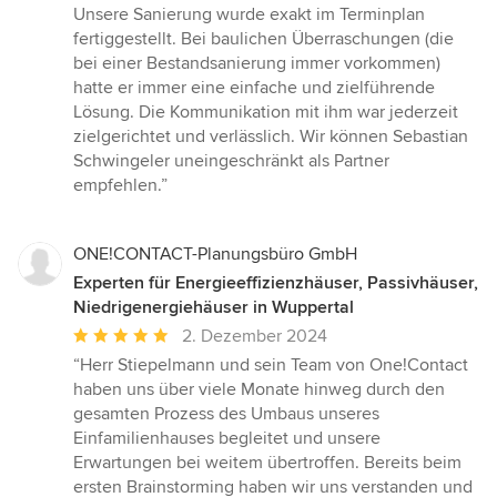
Unsere Sanierung wurde exakt im Terminplan
fertiggestellt. Bei baulichen Überraschungen (die
bei einer Bestandsanierung immer vorkommen)
hatte er immer eine einfache und zielführende
Lösung. Die Kommunikation mit ihm war jederzeit
zielgerichtet und verlässlich. Wir können Sebastian
Schwingeler uneingeschränkt als Partner
empfehlen.”
ONE!CONTACT-Planungsbüro GmbH
Experten für Energieeffizienzhäuser, Passivhäuser,
Niedrigenergiehäuser in Wuppertal
Durchschnittliche
2. Dezember 2024
Bewertung:
“Herr Stiepelmann und sein Team von One!Contact
5
haben uns über viele Monate hinweg durch den
von
gesamten Prozess des Umbaus unseres
5
Einfamilienhauses begleitet und unsere
Sternen
Erwartungen bei weitem übertroffen. Bereits beim
ersten Brainstorming haben wir uns verstanden und