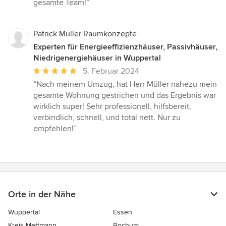
gesamte Team!”
Patrick Müller Raumkonzepte
Experten für Energieeffizienzhäuser, Passivhäuser,
Niedrigenergiehäuser in Wuppertal
Durchschnittliche
5. Februar 2024
Bewertung:
“Nach meinem Umzug, hat Herr Müller nahezu mein
5
gesamte Wohnung gestrichen und das Ergebnis war
von
wirklich super! Sehr professionell, hilfsbereit,
5
verbindlich, schnell, und total nett. Nur zu
Sternen
empfehlen!”
Orte in der Nähe
Wuppertal
Essen
Kreis Mettmann
Bochum