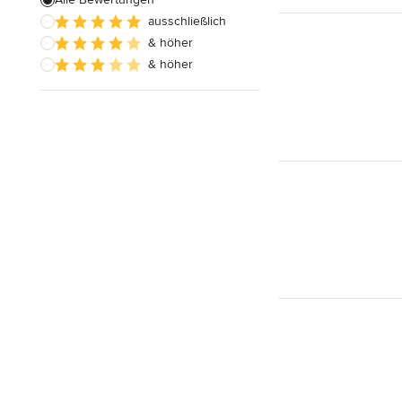
ausschließlich
Hausanbau
& höher
Hauserweiterungen
& höher
Alle anzeigen