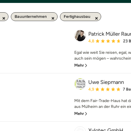
Bauunternehmen
Fertighausbau
Patrick Müller R
Durchschnittliche Bewe
4,8
23 
Egal wie weit Sie reisen, egal, 
auch sein mögen – wahrscheinli
Mehr
Uwe Siepmann
Durchschnittliche Bewe
4,9
7 B
Mit dem Fair-Trade-Haus hat
aus Mülheim an der Ruhr ein ein
Mehr
Xylotec GmbH