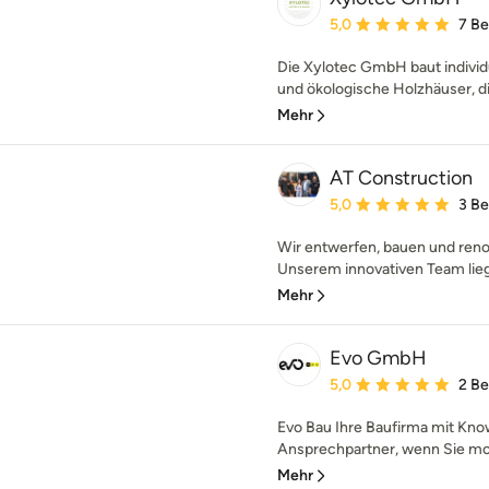
Durchschnittliche Bewe
5,0
7 B
Die Xylotec GmbH baut indivi
und ökologische Holzhäuser, die
Mehr
AT Construction
Durchschnittliche Bewe
5,0
3 B
Wir entwerfen, bauen und ren
Unserem innovativen Team liegt
Mehr
Evo GmbH
Durchschnittliche Bewe
5,0
2 B
Evo Bau Ihre Baufirma mit Know
Ansprechpartner, wenn Sie mod
Mehr