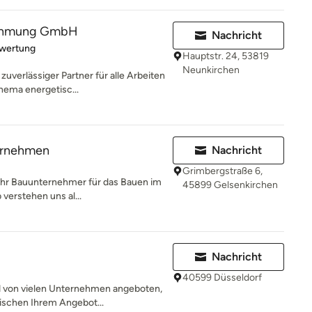
nehmung GmbH
Nachricht
rtung: 5 von 5 Sternen
ewertung
Hauptstr. 24, 53819
Neunkirchen
 zuverlässiger Partner für alle Arbeiten
ema energetisc...
ernehmen
Nachricht
Grimbergstraße 6,
 Ihr Bauunternehmer für das Bauen im
45899 Gelsenkirchen
 verstehen uns al...
Nachricht
40599 Düsseldorf
d von vielen Unternehmen angeboten,
wischen Ihrem Angebot...