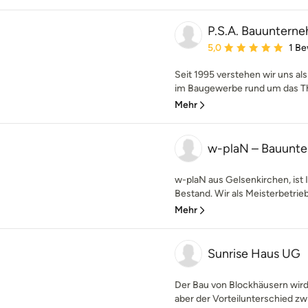
P.S.A. Bauunter
Durchschnittliche Bewe
5,0
1 B
Seit 1995 verstehen wir uns als
im Baugewerbe rund um das Th
Mehr
w-plaN – Bauunt
w-plaN aus Gelsenkirchen, ist
Bestand. Wir als Meisterbetrieb
Mehr
Sunrise Haus UG
Der Bau von Blockhäusern wir
aber der Vorteilunterschied z