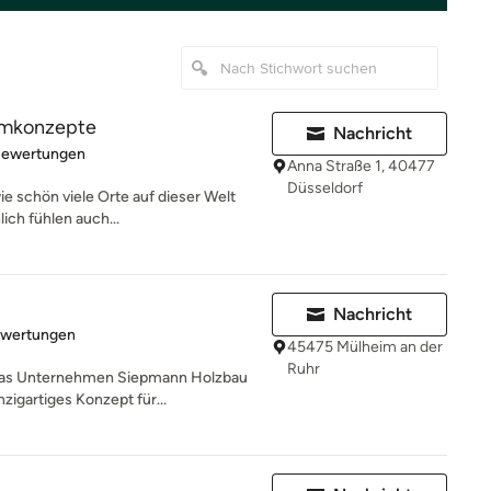
aumkonzepte
Nachricht
rtung: 4.8 von 5 Sternen
Bewertungen
Anna Straße 1, 40477
Düsseldorf
wie schön viele Orte auf dieser Welt
ch fühlen auch...
Nachricht
rtung: 4.9 von 5 Sternen
ewertungen
45475 Mülheim an der
Ruhr
 das Unternehmen Siepmann Holzbau
zigartiges Konzept für...