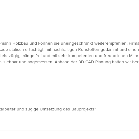
iepmann Holzbau und können sie uneingeschränkt weiterempfehlen. Firm
sade statisch ertüchtigt, mit nachhaltigen Rohstoffen gedämmt und eine
 zügig, mängelfrei und mit sehr kompetenten und freundlichen Mitar
lziehbar und angemessen. Anhand der 3D-CAD Planung hatten wir bere
itarbeiter und zügige Umsetzung des Bauprojekts”