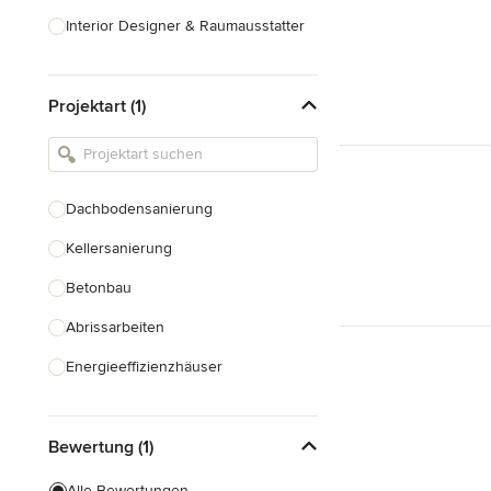
Interior Designer & Raumausstatter
Küchenplanung
Projektart (1)
Landschaftsarchitekten
Armaturen & Sanitärbedarf
Beleuchtung
Dachbodensanierung
Einbauschränke
Kellersanierung
Alle anzeigen
Betonbau
Abrissarbeiten
Energieeffizienzhäuser
Fundamentarbeiten
Bewertung (1)
Garagenbau
Nachhaltiges Bauen
Alle Bewertungen