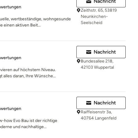
Nachricht
rtung: 5 von 5 Sternen
ewertungen
Zeithstr. 65, 53819
Neunkirchen-
duelle, wertbeständige, wohngesunde
Seelscheid
 einen aktiven Beit...
Nachricht
rtung: 5 von 5 Sternen
ewertungen
Bundesallee 218,
42103 Wuppertal
ovieren auf höchstem Niveau.
 alles daran, Ihre Wünsche...
Nachricht
rtung: 5 von 5 Sternen
ewertungen
Raiffeisenstr 3a,
40764 Langenfeld
-how Evo Bau ist der richtige
erne und nachhaltige...