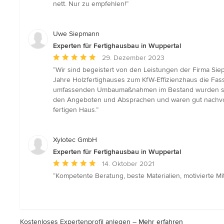
5
nett. Nur zu empfehlen!”
von
5
Sternen
Uwe Siepmann
Experten für Fertighausbau in Wuppertal
Durchschnittliche
29. Dezember 2023
Bewertung:
“Wir sind begeistert von den Leistungen der Firma S
5
Jahre Holzfertighauses zum KfW-Effizienzhaus die Fas
von
umfassenden Umbaumaßnahmen im Bestand wurden stets
5
den Angeboten und Absprachen und waren gut nachvol
Sternen
fertigen Haus.”
Xylotec GmbH
Experten für Fertighausbau in Wuppertal
Durchschnittliche
14. Oktober 2021
Bewertung:
“Kompetente Beratung, beste Materialien, motivierte M
5
von
5
Sternen
Kostenloses Expertenprofil anlegen –
Mehr erfahren