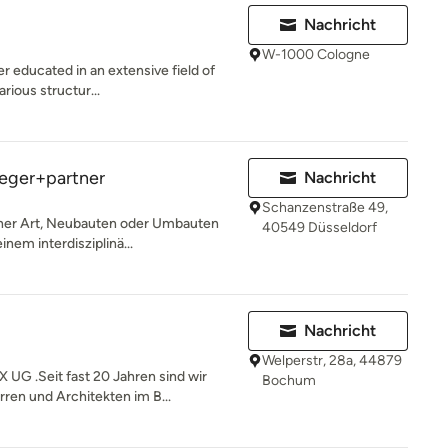
Nachricht
W-1000 Cologne
r educated in an extensive field of
arious structur...
ieger+partner
Nachricht
Schanzenstraße 49,
cher Art, Neubauten oder Umbauten
40549 Düsseldorf
nem interdisziplinä...
Nachricht
Welperstr, 28a, 44879
G .Seit fast 20 Jahren sind wir
Bochum
ren und Architekten im B...