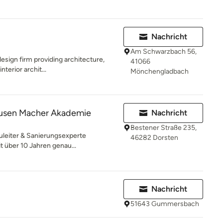
Nachricht
Am Schwarzbach 56,
design firm providing architecture,
41066
terior archit...
Mönchengladbach
ausen Macher Akademie
Nachricht
Bestener Straße 235,
uleiter & Sanierungsexperte
46282 Dorsten
t über 10 Jahren genau...
Nachricht
51643 Gummersbach