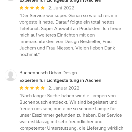
Experten für Lichtgestaltung in Aachen
Durchschnittliche
2. Juni 2022
Bewertung:
“Der Service war super. Genau so wie ich es mir
5
vorgestellt hatte. Darauf folgte ein total nettes
von
Telefonat. Super Auswahl an Produkten. Ich freue
5
mich auf weiteres Einrichten mit den
Sternen
Innenarchitekten von Design Bestseller, Frau
Juchem und Frau Niessen. Vielen lieben Dank
nochmal.”
Buchenbusch Urban Design
Experten für Lichtgestaltung in Aachen
Durchschnittliche
2. Januar 2022
Bewertung:
“Nach langer Suche haben wir die Lampen von
5
Buchenbusch entdeckt. Wir sind begeistert und
von
freuen uns sehr, nun eine so schöne Lampe für
5
unser Esszimmer gefunden zu haben. Der Service
Sternen
war erstklassig mit sehr freundlicher und
kompetenter Unterstützung, die Lieferung wirklich