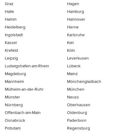
Graz
Hagen
Halle
Hamburg
Hamm
Hannover
Heidelberg
Herne
Ingolstadt
Karlsruhe
Kassel
Kiel
Krefeld
Köln
Leipzig
Leverkusen
Ludwigshafen-am-Rhein
Lübeck
Magdeburg
Mainz
Mannheim
Mönchen­gladbach
Mülheim-an-der-Ruhr
München
Münster
Neuss
Nürnberg
Oberhausen
Offenbach-am-Main
Oldenburg
Osnabrück
Paderborn
Potsdam
Regensburg