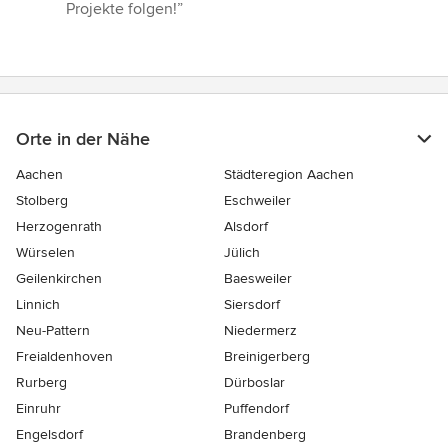
Projekte folgen!”
Orte in der Nähe
Aachen
Städteregion Aachen
Stolberg
Eschweiler
Herzogenrath
Alsdorf
Würselen
Jülich
Geilenkirchen
Baesweiler
Linnich
Siersdorf
Neu-Pattern
Niedermerz
Freialdenhoven
Breinigerberg
Rurberg
Dürboslar
Einruhr
Puffendorf
Engelsdorf
Brandenberg