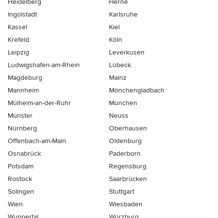
Heidelberg
Herne
Ingolstadt
Karlsruhe
Kassel
Kiel
Krefeld
Köln
Leipzig
Leverkusen
Ludwigshafen-am-Rhein
Lübeck
Magdeburg
Mainz
Mannheim
Mönchen­gladbach
Mülheim-an-der-Ruhr
München
Münster
Neuss
Nürnberg
Oberhausen
Offenbach-am-Main
Oldenburg
Osnabrück
Paderborn
Potsdam
Regensburg
Rostock
Saarbrücken
Solingen
Stuttgart
Wien
Wiesbaden
Wuppertal
Würzburg