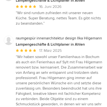
Lampengeschäfte & Lichtplaner in Ahlen
Durchschnittliche
16. Juni 2026
Bewertung:
“Wir sind rundum zufrieden mit unserer neuen
5
Küche. Super Beratung, nettes Team. Es gibt nichts
von
zu beanstanden.”
5
Sternen
raumgespür innenarchitektur design Ilka Hilgemann
Lampengeschäfte & Lichtplaner in Ahlen
Durchschnittliche
17. März 2025
Bewertung:
“Wir haben sowohl unser Familienhaus in Bochum
5
als auch ein Ferienhaus auf Sylt mit Frau Hilgemann
von
renoviert bzw. kernsaniert. Die Zusammenarbeit war
5
von Anfang an sehr entspannt und trotzdem stets
Sternen
professionell. Frau Hilgemann ging immer auf
unsere persönlichen Wünsche ein und setzte diese
zuverlässig um. Besonders beeindruckt hat uns ihre
Fähigkeit, kreative Ideen mit fachlicher Kompetenz
zu verbinden. Beide Objekte sind zu einem
Schmuckstück geworden, in denen wir wir uns sehr