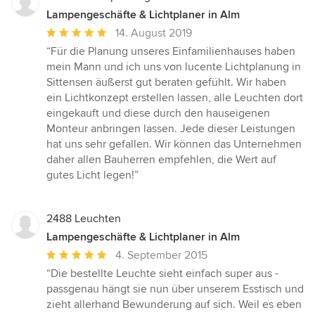
Lampengeschäfte & Lichtplaner in Alm
Durchschnittliche
14. August 2019
Bewertung:
“Für die Planung unseres Einfamilienhauses haben
5
mein Mann und ich uns von lucente Lichtplanung in
von
Sittensen äußerst gut beraten gefühlt. Wir haben
5
ein Lichtkonzept erstellen lassen, alle Leuchten dort
Sternen
eingekauft und diese durch den hauseigenen
Monteur anbringen lassen. Jede dieser Leistungen
hat uns sehr gefallen. Wir können das Unternehmen
daher allen Bauherren empfehlen, die Wert auf
gutes Licht legen!”
2488 Leuchten
Lampengeschäfte & Lichtplaner in Alm
Durchschnittliche
4. September 2015
Bewertung:
“Die bestellte Leuchte sieht einfach super aus -
5
passgenau hängt sie nun über unserem Esstisch und
von
zieht allerhand Bewunderung auf sich. Weil es eben