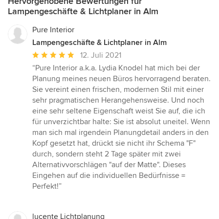
Hervorgehobene Bewertungen für
Lampengeschäfte & Lichtplaner in Alm
Pure Interior
Lampengeschäfte & Lichtplaner in Alm
Durchschnittliche
12. Juli 2021
Bewertung:
“Pure Interior a.k.a. Lydia Knodel hat mich bei der
5
Planung meines neuen Büros hervorragend beraten.
von
Sie vereint einen frischen, modernen Stil mit einer
5
sehr pragmatischen Herangehensweise. Und noch
Sternen
eine sehr seltene Eigenschaft weist Sie auf, die ich
für unverzichtbar halte: Sie ist absolut uneitel. Wenn
man sich mal irgendein Planungdetail anders in den
Kopf gesetzt hat, drückt sie nicht ihr Schema "F"
durch, sondern steht 2 Tage später mit zwei
Alternativvorschlägen "auf der Matte". Dieses
Eingehen auf die individuellen Bedürfnisse =
Perfekt!”
lucente Lichtplanung