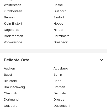
Westeresch
Bosse
Kirchboitzen
Düshorn
Benzen
Sindorf
Klein Eilstorf
Hoope
Dageförde
Nindorf
Rödershöfen
Barmbostel
Vorwalsrode
Grasbeck
Beliebte Orte
Aachen
Augsburg
Basel
Berlin
Bielefeld
Bonn
Braunschweig
Bremen
Chemnitz
Darmstadt
Dortmund
Dresden
Duisburg
Düsseldorf