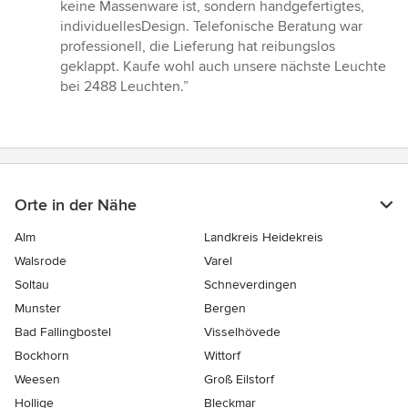
5
keine Massenware ist, sondern handgefertigtes,
Sternen
individuellesDesign. Telefonische Beratung war
professionell, die Lieferung hat reibungslos
geklappt. Kaufe wohl auch unsere nächste Leuchte
bei 2488 Leuchten.”
Orte in der Nähe
Alm
Landkreis Heidekreis
Walsrode
Varel
Soltau
Schneverdingen
Munster
Bergen
Bad Fallingbostel
Visselhövede
Bockhorn
Wittorf
Weesen
Groß Eilstorf
Hollige
Bleckmar