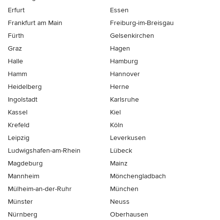
Erfurt
Essen
Frankfurt am Main
Freiburg-im-Breisgau
Fürth
Gelsenkirchen
Graz
Hagen
Halle
Hamburg
Hamm
Hannover
Heidelberg
Herne
Ingolstadt
Karlsruhe
Kassel
Kiel
Krefeld
Köln
Leipzig
Leverkusen
Ludwigshafen-am-Rhein
Lübeck
Magdeburg
Mainz
Mannheim
Mönchen­gladbach
Mülheim-an-der-Ruhr
München
Münster
Neuss
Nürnberg
Oberhausen