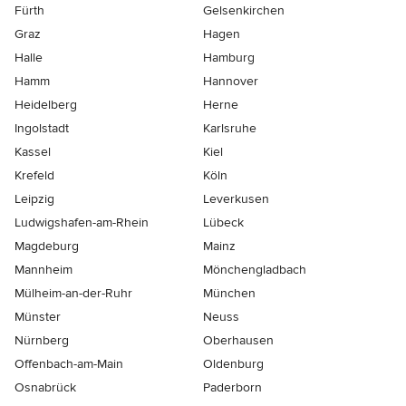
Fürth
Gelsenkirchen
Graz
Hagen
Halle
Hamburg
Hamm
Hannover
Heidelberg
Herne
Ingolstadt
Karlsruhe
Kassel
Kiel
Krefeld
Köln
Leipzig
Leverkusen
Ludwigshafen-am-Rhein
Lübeck
Magdeburg
Mainz
Mannheim
Mönchen­gladbach
Mülheim-an-der-Ruhr
München
Münster
Neuss
Nürnberg
Oberhausen
Offenbach-am-Main
Oldenburg
Osnabrück
Paderborn