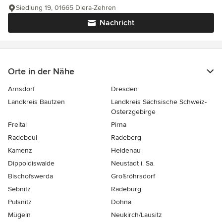
Siedlung 19, 01665 Diera-Zehren
Nachricht
Orte in der Nähe
Arnsdorf
Dresden
Landkreis Bautzen
Landkreis Sächsische Schweiz-
Osterzgebirge
Freital
Pirna
Radebeul
Radeberg
Kamenz
Heidenau
Dippoldiswalde
Neustadt i. Sa.
Bischofswerda
Großröhrsdorf
Sebnitz
Radeburg
Pulsnitz
Dohna
Mügeln
Neukirch/Lausitz