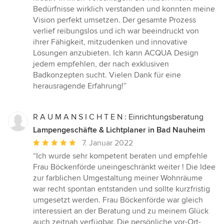
Bedürfnisse wirklich verstanden und konnten meine
Vision perfekt umsetzen. Der gesamte Prozess
verlief reibungslos und ich war beeindruckt von
ihrer Fähigkeit, mitzudenken und innovative
Lösungen anzubieten. Ich kann ACQUA Design
jedem empfehlen, der nach exklusiven
Badkonzepten sucht. Vielen Dank für eine
herausragende Erfahrung!”
R A U M A N S I C H T E N : Einrichtungsberatung
Lampengeschäfte & Lichtplaner in Bad Nauheim
Durchschnittliche
7. Januar 2022
Bewertung:
“Ich wurde sehr kompetent beraten und empfehle
5
Frau Böckenförde uneingeschränkt weiter ! Die Idee
von
zur farblichen Umgestaltung meiner Wohnräume
5
war recht spontan entstanden und sollte kurzfristig
Sternen
umgesetzt werden. Frau Böckenförde war gleich
interessiert an der Beratung und zu meinem Glück
auch zeitnah verfügbar. Die persönliche vor-Ort-