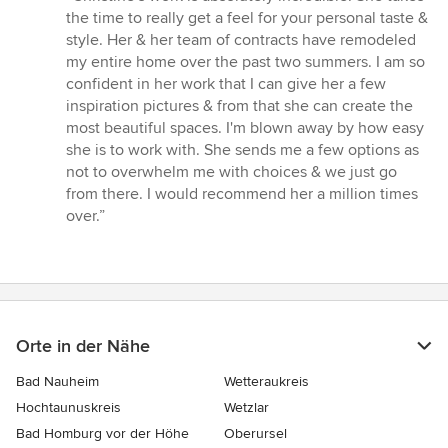
5
the time to really get a feel for your personal taste &
von
style. Her & her team of contracts have remodeled
5
my entire home over the past two summers. I am so
Sternen
confident in her work that I can give her a few
inspiration pictures & from that she can create the
most beautiful spaces. I'm blown away by how easy
she is to work with. She sends me a few options as
not to overwhelm me with choices & we just go
from there. I would recommend her a million times
over.”
Orte in der Nähe
Bad Nauheim
Wetteraukreis
Hochtaunuskreis
Wetzlar
Bad Homburg vor der Höhe
Oberursel