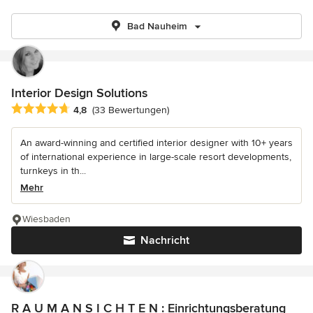
Bad Nauheim
Interior Design Solutions
Durchschnittliche Bewertung: 4.8 von 5 Sternen
4,8
(33 Bewertungen)
An award-winning and certified interior designer with 10+ years
of international experience in large-scale resort developments,
turnkeys in th...
Mehr
Wiesbaden
Nachricht
R A U M A N S I C H T E N : Einrichtungsberatung