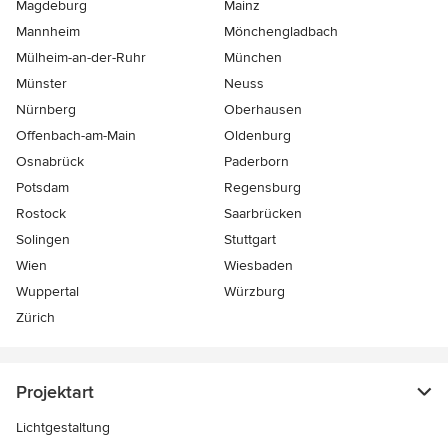
Magdeburg
Mainz
Mannheim
Mönchen­gladbach
Mülheim-an-der-Ruhr
München
Münster
Neuss
Nürnberg
Oberhausen
Offenbach-am-Main
Oldenburg
Osnabrück
Paderborn
Potsdam
Regensburg
Rostock
Saarbrücken
Solingen
Stuttgart
Wien
Wiesbaden
Wuppertal
Würzburg
Zürich
Projektart
Lichtgestaltung