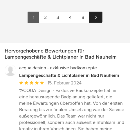
1
2
3
4
8
Hervorgehobene Bewertungen für
Lampengeschäfte & Lichtplaner in Bad Nauheim
acqua design - exklusive badkonzepte
Lampengeschäfte & Lichtplaner in Bad Nauheim
Durchschnittliche
15. Februar 2024
Bewertung:
“ACQUA Design - Exklusive Badkonzepte hat mir
5
eine herausragende Badplanung geliefert, die
von
meine Erwartungen übertroffen hat. Von der ersten
5
Beratung bis zur finalen Umsetzung war der Service
Sternen
außergewöhnlich. Das Team war nicht nur
professionell, sondern auch äußerst einfühlsam und
kreativ in ihren Vorschlägen. Sie haben meine