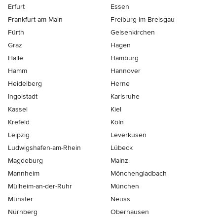
Erfurt
Essen
Frankfurt am Main
Freiburg-im-Breisgau
Fürth
Gelsenkirchen
Graz
Hagen
Halle
Hamburg
Hamm
Hannover
Heidelberg
Herne
Ingolstadt
Karlsruhe
Kassel
Kiel
Krefeld
Köln
Leipzig
Leverkusen
Ludwigshafen-am-Rhein
Lübeck
Magdeburg
Mainz
Mannheim
Mönchen­gladbach
Mülheim-an-der-Ruhr
München
Münster
Neuss
Nürnberg
Oberhausen