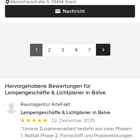
Waisenhausstraße 6, 59494 Soest
Nachricht
1
2
3
4
7
Hervorgehobene Bewertungen für
Lampengeschäfte & Lichtplaner in Balve
Raumagentur ArteFakt
Lampengeschäfte & Lichtplaner in Balve
Durchschnittliche
22. Dezember 2025
Bewertung:
“Unsere Zusammenarbeit besteht aus zwei Phasen:
5
1. Notfall-Phase 2. Feinschliff und Problemlösungen