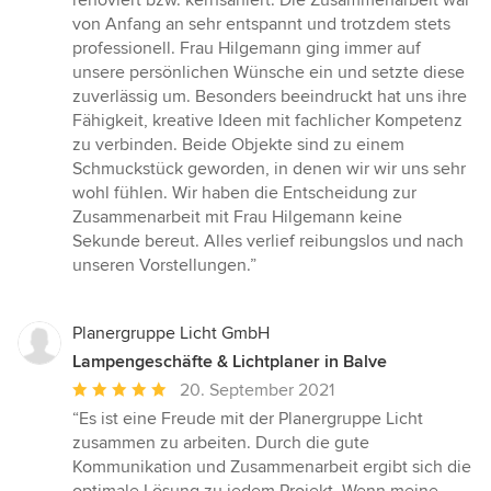
5
von Anfang an sehr entspannt und trotzdem stets
Sternen
professionell. Frau Hilgemann ging immer auf
unsere persönlichen Wünsche ein und setzte diese
zuverlässig um. Besonders beeindruckt hat uns ihre
Fähigkeit, kreative Ideen mit fachlicher Kompetenz
zu verbinden. Beide Objekte sind zu einem
Schmuckstück geworden, in denen wir wir uns sehr
wohl fühlen. Wir haben die Entscheidung zur
Zusammenarbeit mit Frau Hilgemann keine
Sekunde bereut. Alles verlief reibungslos und nach
unseren Vorstellungen.”
Planergruppe Licht GmbH
Lampengeschäfte & Lichtplaner in Balve
Durchschnittliche
20. September 2021
Bewertung:
“Es ist eine Freude mit der Planergruppe Licht
5
zusammen zu arbeiten. Durch die gute
von
Kommunikation und Zusammenarbeit ergibt sich die
5
optimale Lösung zu jedem Projekt. Wenn meine