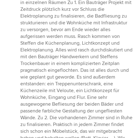
von
in einzelnen Räumen Zu 1. Ein Bauträger Projekt mit
5
Zeitdruck plötzlich kurz vor Schluss die
Sternen
Elektroplanung zu finalisieren, die Badfliesung zu
strukturieren und die Wohnküche mit Infrastruktur
zu versorgen, bevor am Ende wieder alles
aufgerissen werden muss. Rasch kommen von
Steffen die Küchenplanung, Lichtkonzept und
Elektroplanung. Alles wird rasch durchdiskutiert und
mit den Bauträger Handwerkern und Steffens
Trockenbauer in einem komplizierten Zeitplan
pragmatisch eingeflochten. Das ist alles durch und
wie geplant gut geworde. Es sind außerdem
entstanden: ein Treppenunterschrank, eine
Küchenzeile mit Veloute, ein Lichtkonzept für
Wohnküche, Eingang und Flur. Eine sehr
ausgewogene Befliesung der beiden Bäder und
passende farbliche Gestaltung der ungefliesten
Wände. Zu 2. Die vorhandenen Zimmer sind in Ruhe
zu finalisieren. Praktisch in jedem Zimmer findet
sich schon ein Möbelstück, das wir mitgebracht
haben und behalten wollen (Bett, Klavier, ...). Wir