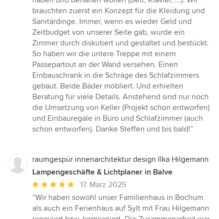
brauchten zuerst ein Konzept für die Kleidung und
Sanitärdinge. Immer, wenn es wieder Geld und
Zeitbudget von unserer Seite gab, wurde ein
Zimmer durch diskutiert und gestaltet und bestückt.
So haben wir die untere Treppe mit einem
Passepartout an der Wand versehen. Einen
Einbauschrank in die Schräge des Schlafzimmers
gebaut. Beide Bäder möbliert. Und erhielten
Beratung für viele Details. Anstehend sind nur noch
die Umsetzung von Keller (Projekt schon entworfen)
und Einbauregale in Büro und Schlafzimmer (auch
schon entworfen). Danke Steffen und bis bald!”
raumgespür innenarchitektur design Ilka Hilgemann
Lampengeschäfte & Lichtplaner in Balve
Durchschnittliche
17. März 2025
Bewertung:
“Wir haben sowohl unser Familienhaus in Bochum
5
als auch ein Ferienhaus auf Sylt mit Frau Hilgemann
von
renoviert bzw. kernsaniert. Die Zusammenarbeit war