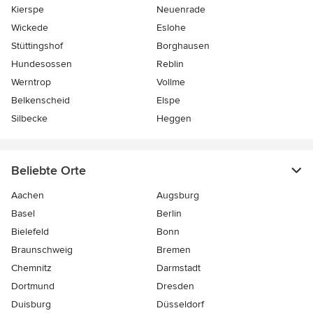
Kierspe
Neuenrade
Wickede
Eslohe
Stüttingshof
Borghausen
Hundesossen
Reblin
Werntrop
Vollme
Belkenscheid
Elspe
Silbecke
Heggen
Beliebte Orte
Aachen
Augsburg
Basel
Berlin
Bielefeld
Bonn
Braunschweig
Bremen
Chemnitz
Darmstadt
Dortmund
Dresden
Duisburg
Düsseldorf