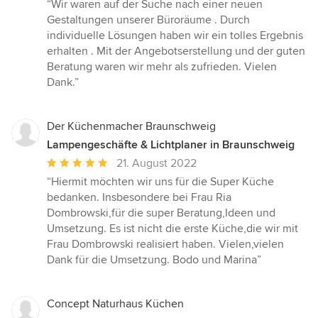
Bewertung:
“Wir waren auf der Suche nach einer neuen
5
Gestaltungen unserer Büroräume . Durch
von
individuelle Lösungen haben wir ein tolles Ergebnis
5
erhalten . Mit der Angebotserstellung und der guten
Sternen
Beratung waren wir mehr als zufrieden. Vielen
Dank.”
Der Küchenmacher Braunschweig
Lampengeschäfte & Lichtplaner in Braunschweig
Durchschnittliche
21. August 2022
Bewertung:
“Hiermit möchten wir uns für die Super Küche
5
bedanken. Insbesondere bei Frau Ria
von
Dombrowski,für die super Beratung,Ideen und
5
Umsetzung. Es ist nicht die erste Küche,die wir mit
Sternen
Frau Dombrowski realisiert haben. Vielen,vielen
Dank für die Umsetzung. Bodo und Marina”
Concept Naturhaus Küchen