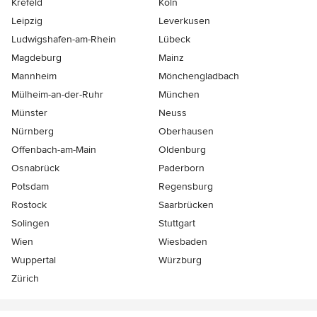
Krefeld
Köln
Leipzig
Leverkusen
Ludwigshafen-am-Rhein
Lübeck
Magdeburg
Mainz
Mannheim
Mönchen­gladbach
Mülheim-an-der-Ruhr
München
Münster
Neuss
Nürnberg
Oberhausen
Offenbach-am-Main
Oldenburg
Osnabrück
Paderborn
Potsdam
Regensburg
Rostock
Saarbrücken
Solingen
Stuttgart
Wien
Wiesbaden
Wuppertal
Würzburg
Zürich