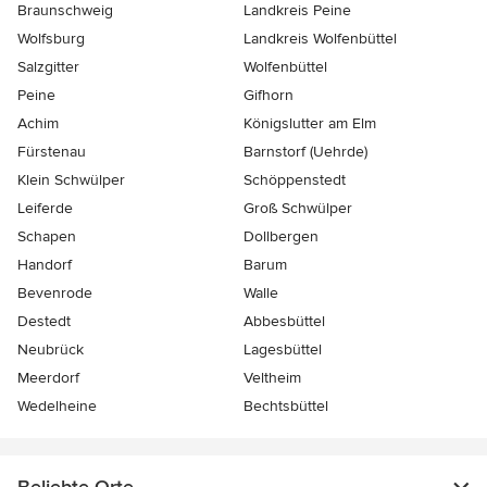
Braunschweig
Landkreis Peine
Wolfsburg
Landkreis Wolfenbüttel
Salzgitter
Wolfenbüttel
Peine
Gifhorn
Achim
Königslutter am Elm
Fürstenau
Barnstorf (Uehrde)
Klein Schwülper
Schöppenstedt
Leiferde
Groß Schwülper
Schapen
Dollbergen
Handorf
Barum
Bevenrode
Walle
Destedt
Abbesbüttel
Neubrück
Lagesbüttel
Meerdorf
Veltheim
Wedelheine
Bechtsbüttel
Beliebte Orte