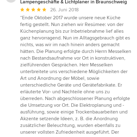
Lampengeschäfte & Lichtplaner in Braunschweig
Durchschnittliche
26. Juni 2018
Bewertung:
“Ende Oktober 2017 wurde unsere neue Küche
5
fertig gestellt. Nun ziehen wir Resümee: von der
von
Küchenplanung bis zur Inbetriebnahme lief alles
5
ganz hervorragend. Nun im Alltagsgebrauch gibt es
Sternen
nichts, was wir im nach hinein anders gemacht
hätten. Die Planung erfolgte durch Herrn Messelken
nach Bestandsaufnahme vor Ort in konstruktiven,
zielführenden Gesprächen. Herr Messelken
unterbreitete uns verschiedene Möglichkeiten der
Art und Anordnung der Möbel, sowie
unterschiedliche Geräte und Gerätefabrikate. Er
erläuterte Vor- und Nachteile ohne uns zu
überreden. Nach abgeschlossener Planung erfolgte
die Umsetzung vor Ort. Die Elektroplanung und -
ausführung, sowie einige Trockenbauarbeiten und
Akzente setzende Ideen, z. B. die Anordnung
zusätzlicher Beleuchtung, wurden ebenfalls zu
unserer vollsten Zufriedenheit ausgeführt. Der