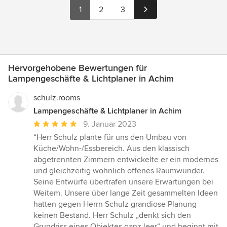
1
2
3
Hervorgehobene Bewertungen für
Lampengeschäfte & Lichtplaner in Achim
schulz.rooms
Lampengeschäfte & Lichtplaner in Achim
Durchschnittliche
9. Januar 2023
Bewertung:
“Herr Schulz plante für uns den Umbau von
5
Küche/Wohn-/Essbereich. Aus den klassisch
von
abgetrennten Zimmern entwickelte er ein modernes
5
und gleichzeitig wohnlich offenes Raumwunder.
Sternen
Seine Entwürfe übertrafen unsere Erwartungen bei
Weitem. Unsere über lange Zeit gesammelten Ideen
hatten gegen Herrn Schulz grandiose Planung
keinen Bestand. Herr Schulz „denkt sich den
Grundriss eines Objektes ganz leer“ und beginnt mit