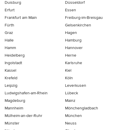
Duisburg
Düsseldorf
Erfurt
Essen
Frankfurt am Main
Freiburg-im-Breisgau
Fürth
Gelsenkirchen
Graz
Hagen
Halle
Hamburg
Hamm
Hannover
Heidelberg
Herne
Ingolstadt
Karlsruhe
Kassel
Kiel
Krefeld
Köln
Leipzig
Leverkusen
Ludwigshafen-am-Rhein
Lübeck
Magdeburg
Mainz
Mannheim
Mönchen­gladbach
Mülheim-an-der-Ruhr
München
Münster
Neuss