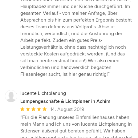
von
Hauptbadezimmer und der Küche durchgeführt. Im
5
gesamten Verlauf - von meiner Anfrage, über
Sternen
Absprachen bis hin zum perfekten Ergebnis besteht
dieses Team definitiv aus Vollprofis. Absolut
freundlich, verbindlich, und die Ausführung der
Arbeit perfekt. Zudem ein gutes Preis-
Leistungsverhältnis, ohne dass nachträglich noch
versteckte Kosten aufgedrückt werden. (Und das
soll man heute erstmal finden!) Wer also einen
verbindlichen und handwerklich begabten
Fliesenleger sucht, ist hier genau richtig!”
lucente Lichtplanung
Lampengeschäfte & Lichtplaner in Achim
Durchschnittliche
14. August 2019
Bewertung:
“Für die Planung unseres Einfamilienhauses haben
5
mein Mann und ich uns von lucente Lichtplanung in
von
Sittensen äußerst gut beraten gefühlt. Wir haben
5
ein Lichtkonzept erstellen lassen, alle Leuchten dort