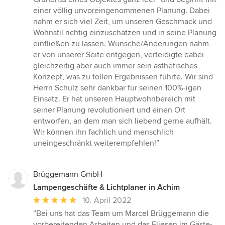
einer völlig unvoreingenommenen Planung. Dabei
nahm er sich viel Zeit, um unseren Geschmack und
Wohnstil richtig einzuschätzen und in seine Planung
einfließen zu lassen. Wünsche/Änderungen nahm
er von unserer Seite entgegen, verteidigte dabei
gleichzeitig aber auch immer sein ästhetisches
Konzept, was zu tollen Ergebnissen führte. Wir sind
Herrn Schulz sehr dankbar für seinen 100%-igen
Einsatz. Er hat unseren Hauptwohnbereich mit
seiner Planung revolutioniert und einen Ort
entworfen, an dem man sich liebend gerne aufhält.
Wir können ihn fachlich und menschlich
uneingeschränkt weiterempfehlen!”
Brüggemann GmbH
Lampengeschäfte & Lichtplaner in Achim
Durchschnittliche
10. April 2022
Bewertung:
“Bei uns hat das Team um Marcel Brüggemann die
5
vorbereitenden Arbeiten und das Fliesen im Gäste-,