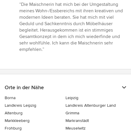
Bewertung:
“Die Maischnerin hat mich bei der Umgestaltung
5
meines Wohn-/Essbereichs mit ihren kreativen und
von
modernen Ideen beraten. Sie hat mich mit viel
5
Geduld und Sachkenntnis durch Möbelhäuser
Sternen
begleitet. Herausgekommen ist ein stimmiges
Gesamtkonzept in dem ich mich wiederfinde und
sehr wohlfühle. Ich kann die Maischnerin sehr
empfehlen.”
Orte in der Nähe
Borna
Leipzig
Landkreis Leipzig
Landkreis Altenburger Land
Altenburg
Grimma
Markkleeberg
Markranstädt
Frohburg
Meuselwitz