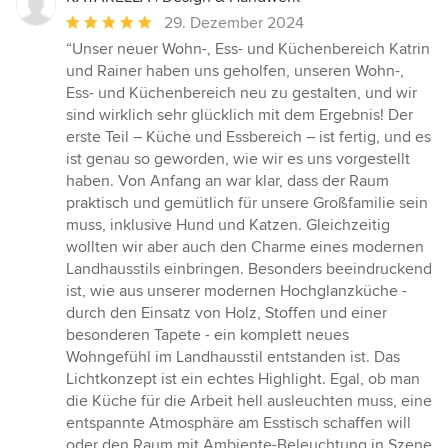
Durchschnittliche
29. Dezember 2024
Bewertung:
“Unser neuer Wohn-, Ess- und Küchenbereich Katrin
5
und Rainer haben uns geholfen, unseren Wohn-,
von
Ess- und Küchenbereich neu zu gestalten, und wir
5
sind wirklich sehr glücklich mit dem Ergebnis! Der
Sternen
erste Teil – Küche und Essbereich – ist fertig, und es
ist genau so geworden, wie wir es uns vorgestellt
haben. Von Anfang an war klar, dass der Raum
praktisch und gemütlich für unsere Großfamilie sein
muss, inklusive Hund und Katzen. Gleichzeitig
wollten wir aber auch den Charme eines modernen
Landhausstils einbringen. Besonders beeindruckend
ist, wie aus unserer modernen Hochglanzküche -
durch den Einsatz von Holz, Stoffen und einer
besonderen Tapete - ein komplett neues
Wohngefühl im Landhausstil entstanden ist. Das
Lichtkonzept ist ein echtes Highlight. Egal, ob man
die Küche für die Arbeit hell ausleuchten muss, eine
entspannte Atmosphäre am Esstisch schaffen will
oder den Raum mit Ambiente-Beleuchtung in Szene