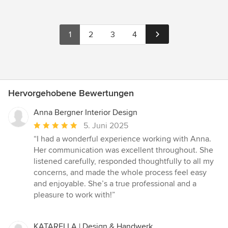
1
2
3
4
Hervorgehobene Bewertungen
Anna Bergner Interior Design
Durchschnittliche
5. Juni 2025
Bewertung:
“I had a wonderful experience working with Anna.
5
Her communication was excellent throughout. She
von
listened carefully, responded thoughtfully to all my
5
concerns, and made the whole process feel easy
Sternen
and enjoyable. She’s a true professional and a
pleasure to work with!”
KATARELLA | Design & Handwerk