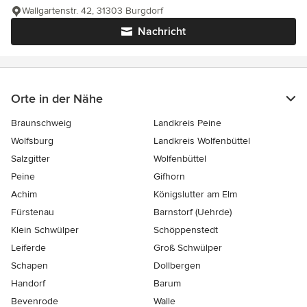
Wallgartenstr. 42, 31303 Burgdorf
Nachricht
Orte in der Nähe
Braunschweig
Landkreis Peine
Wolfsburg
Landkreis Wolfenbüttel
Salzgitter
Wolfenbüttel
Peine
Gifhorn
Achim
Königslutter am Elm
Fürstenau
Barnstorf (Uehrde)
Klein Schwülper
Schöppenstedt
Leiferde
Groß Schwülper
Schapen
Dollbergen
Handorf
Barum
Bevenrode
Walle