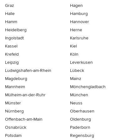
Graz
Hagen
Halle
Hamburg
Hamm
Hannover
Heidelberg
Herne
Ingolstadt
Karlsruhe
Kassel
Kiel
Krefeld
Köln
Leipzig
Leverkusen
Ludwigshafen-am-Rhein
Lübeck
Magdeburg
Mainz
Mannheim
Mönchen­gladbach
Mülheim-an-der-Ruhr
München
Münster
Neuss
Nürnberg
Oberhausen
Offenbach-am-Main
Oldenburg
Osnabrück
Paderborn
Potsdam
Regensburg