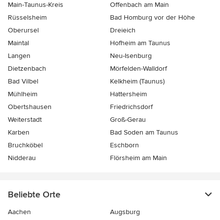
Main-Taunus-Kreis
Offenbach am Main
Rüsselsheim
Bad Homburg vor der Höhe
Oberursel
Dreieich
Maintal
Hofheim am Taunus
Langen
Neu-Isenburg
Dietzenbach
Mörfelden-Walldorf
Bad Vilbel
Kelkheim (Taunus)
Mühlheim
Hattersheim
Obertshausen
Friedrichsdorf
Weiterstadt
Groß-Gerau
Karben
Bad Soden am Taunus
Bruchköbel
Eschborn
Nidderau
Flörsheim am Main
Beliebte Orte
Aachen
Augsburg