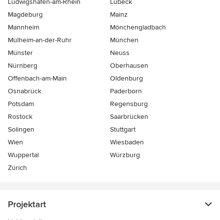
Ludwigshafen-am-Rhein
Lübeck
Magdeburg
Mainz
Mannheim
Mönchen­gladbach
Mülheim-an-der-Ruhr
München
Münster
Neuss
Nürnberg
Oberhausen
Offenbach-am-Main
Oldenburg
Osnabrück
Paderborn
Potsdam
Regensburg
Rostock
Saarbrücken
Solingen
Stuttgart
Wien
Wiesbaden
Wuppertal
Würzburg
Zürich
Projektart