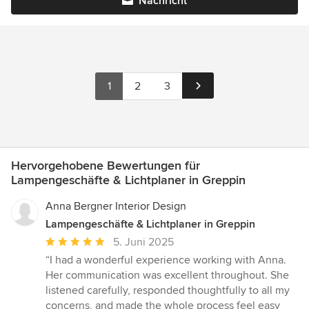
Nachricht
1
2
3
Hervorgehobene Bewertungen für
Lampengeschäfte & Lichtplaner in Greppin
Anna Bergner Interior Design
Lampengeschäfte & Lichtplaner in Greppin
Durchschnittliche
5. Juni 2025
Bewertung:
“I had a wonderful experience working with Anna.
5
Her communication was excellent throughout. She
von
listened carefully, responded thoughtfully to all my
5
concerns, and made the whole process feel easy