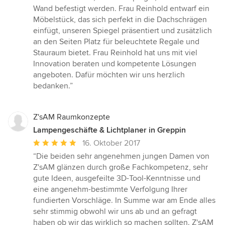
Wand befestigt werden. Frau Reinhold entwarf ein
Möbelstück, das sich perfekt in die Dachschrägen
einfügt, unseren Spiegel präsentiert und zusätzlich
an den Seiten Platz für beleuchtete Regale und
Stauraum bietet. Frau Reinhold hat uns mit viel
Innovation beraten und kompetente Lösungen
angeboten. Dafür möchten wir uns herzlich
bedanken.”
Z'sAM Raumkonzepte
Lampengeschäfte & Lichtplaner in Greppin
Durchschnittliche
16. Oktober 2017
Bewertung:
“Die beiden sehr angenehmen jungen Damen von
5
Z'sAM glänzen durch große Fachkompetenz, sehr
von
gute Ideen, ausgefeilte 3D-Tool-Kenntnisse und
5
eine angenehm-bestimmte Verfolgung Ihrer
Sternen
fundierten Vorschläge. In Summe war am Ende alles
sehr stimmig obwohl wir uns ab und an gefragt
haben ob wir das wirklich so machen sollten. Z'sAM