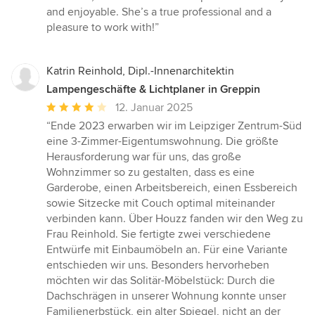
Sternen
and enjoyable. She’s a true professional and a
pleasure to work with!”
Katrin Reinhold, Dipl.-Innenarchitektin
Lampengeschäfte & Lichtplaner in Greppin
Durchschnittliche
12. Januar 2025
Bewertung:
“Ende 2023 erwarben wir im Leipziger Zentrum-Süd
4
eine 3-Zimmer-Eigentumswohnung. Die größte
von
Herausforderung war für uns, das große
5
Wohnzimmer so zu gestalten, dass es eine
Sternen
Garderobe, einen Arbeitsbereich, einen Essbereich
sowie Sitzecke mit Couch optimal miteinander
verbinden kann. Über Houzz fanden wir den Weg zu
Frau Reinhold. Sie fertigte zwei verschiedene
Entwürfe mit Einbaumöbeln an. Für eine Variante
entschieden wir uns. Besonders hervorheben
möchten wir das Solitär-Möbelstück: Durch die
Dachschrägen in unserer Wohnung konnte unser
Familienerbstück, ein alter Spiegel, nicht an der