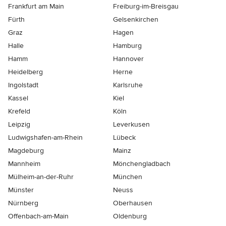
Frankfurt am Main
Freiburg-im-Breisgau
Fürth
Gelsenkirchen
Graz
Hagen
Halle
Hamburg
Hamm
Hannover
Heidelberg
Herne
Ingolstadt
Karlsruhe
Kassel
Kiel
Krefeld
Köln
Leipzig
Leverkusen
Ludwigshafen-am-Rhein
Lübeck
Magdeburg
Mainz
Mannheim
Mönchen­gladbach
Mülheim-an-der-Ruhr
München
Münster
Neuss
Nürnberg
Oberhausen
Offenbach-am-Main
Oldenburg