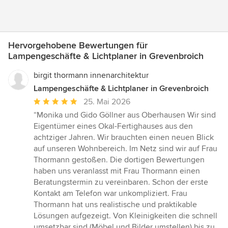
Hervorgehobene Bewertungen für
Lampengeschäfte & Lichtplaner in Grevenbroich
birgit thormann innenarchitektur
Lampengeschäfte & Lichtplaner in Grevenbroich
Durchschnittliche
25. Mai 2026
Bewertung:
“Monika und Gido Göllner aus Oberhausen Wir sind
5
Eigentümer eines Okal-Fertighauses aus den
von
achtziger Jahren. Wir brauchten einen neuen Blick
5
auf unseren Wohnbereich. Im Netz sind wir auf Frau
Sternen
Thormann gestoßen. Die dortigen Bewertungen
haben uns veranlasst mit Frau Thormann einen
Beratungstermin zu vereinbaren. Schon der erste
Kontakt am Telefon war unkompliziert. Frau
Thormann hat uns realistische und praktikable
Lösungen aufgezeigt. Von Kleinigkeiten die schnell
umsetzbar sind (Möbel und Bilder umstellen),bis zu