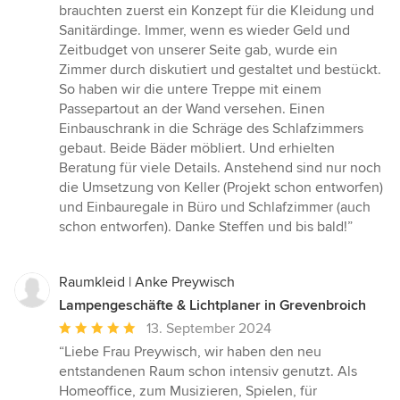
brauchten zuerst ein Konzept für die Kleidung und
Sanitärdinge. Immer, wenn es wieder Geld und
Zeitbudget von unserer Seite gab, wurde ein
Zimmer durch diskutiert und gestaltet und bestückt.
So haben wir die untere Treppe mit einem
Passepartout an der Wand versehen. Einen
Einbauschrank in die Schräge des Schlafzimmers
gebaut. Beide Bäder möbliert. Und erhielten
Beratung für viele Details. Anstehend sind nur noch
die Umsetzung von Keller (Projekt schon entworfen)
und Einbauregale in Büro und Schlafzimmer (auch
schon entworfen). Danke Steffen und bis bald!”
Raumkleid | Anke Preywisch
Lampengeschäfte & Lichtplaner in Grevenbroich
Durchschnittliche
13. September 2024
Bewertung:
“Liebe Frau Preywisch, wir haben den neu
5
entstandenen Raum schon intensiv genutzt. Als
von
Homeoffice, zum Musizieren, Spielen, für