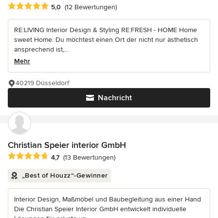
Durchschnittliche Bewertung: 5 von 5 Sternen
5,0
(12 Bewertungen)
RE:LIVING Interior Design & Styling RE:FRESH - HOME Home
sweet Home. Du möchtest einen Ort der nicht nur ästhetisch
ansprechend ist,...
Mehr
40219 Düsseldorf
Nachricht
Christian Speier interior GmbH
Durchschnittliche Bewertung: 4.7 von 5 Sternen
4,7
(13 Bewertungen)
„Best of Houzz“-Gewinner
Interior Design, Maßmöbel und Baubegleitung aus einer Hand
Die Christian Speier Interior GmbH entwickelt individuelle