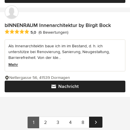
bINNENRAUM Innenarchitektur by Birgit Bock
Durchschnittliche Bewertung: 5 von 5 Sternen
5,0
(6 Bewertungen)
Als Innenarchitektin baue ich im im Bestand, d. h. ich
unterstütze bei Renovierung, Sanierung, Neugestaltung,
Barrierefreiheit. Von der Ide...
Mehr
Nettergasse 56, 41539 Dormagen
Nachricht
1
2
3
4
8