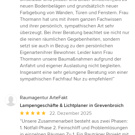
neuen Bodenbelägen und grundsätzlich neuer
Farbgebung von Wänden, Türen und Fenstern. Frau
Thormann hat uns mit ihrem ganzen Fachwissen
und ihrer persönlich, sympathischen Art sehr
überzeugt. Bei ihrer Beratung beachtet sie nicht nur
die reinen räumlichen Gegebenheiten, sondern
setzt sie auch in Bezug zu den persönlichen
Eigenartenihrer Bewohner. Leider kann Frau
Thormann unsere Baumaßnahmen aufgrund der
Anfahrt und eigener Auslastung nicht begleiten.
Insgesamt eine sehr gelungene Beratung von einer
sympathischen Fachfrau! Nur zu empfehlen!”
Raumagentur ArteFakt
Lampengeschäfte & Lichtplaner in Grevenbroich
Durchschnittliche
22. Dezember 2025
Bewertung:
“Unsere Zusammenarbeit besteht aus zwei Phasen:
5
1. Notfall-Phase 2. Feinschliff und Problemlösungen
von
in einzelnen Räumen Zu 1. Ein Bauträger Projekt mit