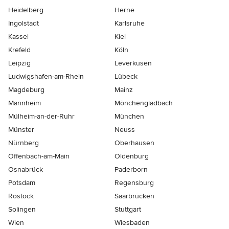
Heidelberg
Herne
Ingolstadt
Karlsruhe
Kassel
Kiel
Krefeld
Köln
Leipzig
Leverkusen
Ludwigshafen-am-Rhein
Lübeck
Magdeburg
Mainz
Mannheim
Mönchen­gladbach
Mülheim-an-der-Ruhr
München
Münster
Neuss
Nürnberg
Oberhausen
Offenbach-am-Main
Oldenburg
Osnabrück
Paderborn
Potsdam
Regensburg
Rostock
Saarbrücken
Solingen
Stuttgart
Wien
Wiesbaden