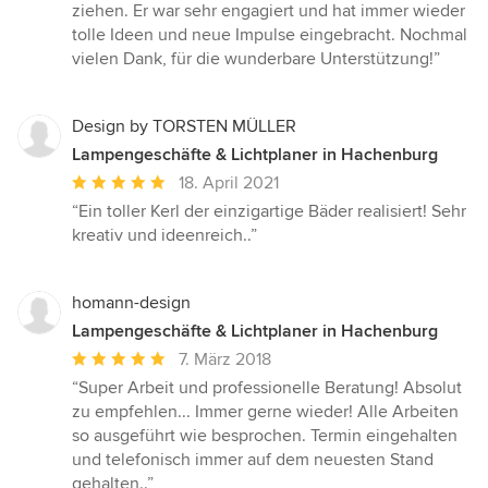
ziehen. Er war sehr engagiert und hat immer wieder
tolle Ideen und neue Impulse eingebracht. Nochmal
vielen Dank, für die wunderbare Unterstützung!”
Design by TORSTEN MÜLLER
Lampengeschäfte & Lichtplaner in Hachenburg
Durchschnittliche
18. April 2021
Bewertung:
“Ein toller Kerl der einzigartige Bäder realisiert! Sehr
5
kreativ und ideenreich..”
von
5
Sternen
homann-design
Lampengeschäfte & Lichtplaner in Hachenburg
Durchschnittliche
7. März 2018
Bewertung:
“Super Arbeit und professionelle Beratung! Absolut
5
zu empfehlen... Immer gerne wieder! Alle Arbeiten
von
so ausgeführt wie besprochen. Termin eingehalten
5
und telefonisch immer auf dem neuesten Stand
Sternen
gehalten..”