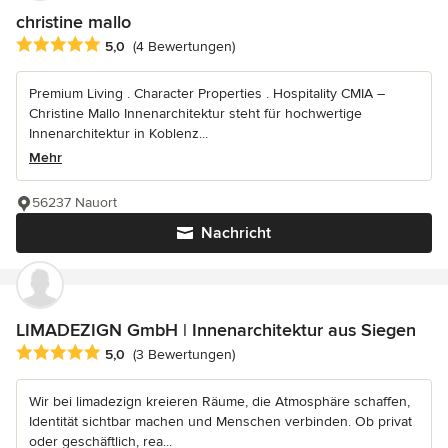
christine mallo
Durchschnittliche Bewertung: 5 von 5 Sternen
5,0
(4 Bewertungen)
Premium Living . Character Properties . Hospitality CMIA –
Christine Mallo Innenarchitektur steht für hochwertige
Innenarchitektur in Koblenz...
Mehr
56237 Nauort
Nachricht
LIMADEZIGN GmbH | Innenarchitektur aus Siegen
Durchschnittliche Bewertung: 5 von 5 Sternen
5,0
(3 Bewertungen)
Wir bei limadezign kreieren Räume, die Atmosphäre schaffen,
Identität sichtbar machen und Menschen verbinden. Ob privat
oder geschäftlich, rea...