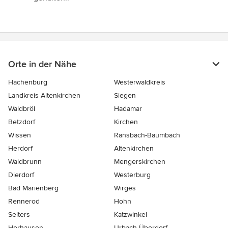
Orte in der Nähe
Hachenburg
Westerwaldkreis
Landkreis Altenkirchen
Siegen
Waldbröl
Hadamar
Betzdorf
Kirchen
Wissen
Ransbach-Baumbach
Herdorf
Altenkirchen
Waldbrunn
Mengerskirchen
Dierdorf
Westerburg
Bad Marienberg
Wirges
Rennerod
Hohn
Selters
Katzwinkel
Horhausen
Urbach-Überdorf