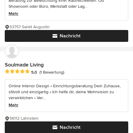
Beratung zur Beleuchtung Ihrer Räumlichkeiten. Ob
Showroom oder Büro, Werkstatt oder Lag...
Mehr
53757 Sankt Augustin
Nachricht
Soulmade Living
Durchschnittliche Bewertung: 5 von 5 Sternen
5,0
(1 Bewertung)
Online Interior Design • Einrichtungsberatung Dein Zuhause,
stilvoll und einzigartig • Ich helfe dir, deine Wohnvision zu
verwirklichen • Ver...
Mehr
56112 Lahnstein
Nachricht