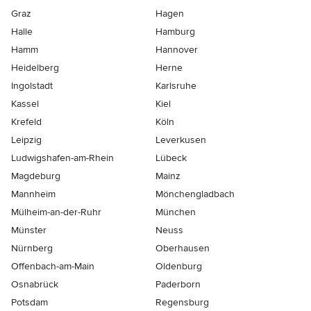
Graz
Hagen
Halle
Hamburg
Hamm
Hannover
Heidelberg
Herne
Ingolstadt
Karlsruhe
Kassel
Kiel
Krefeld
Köln
Leipzig
Leverkusen
Ludwigshafen-am-Rhein
Lübeck
Magdeburg
Mainz
Mannheim
Mönchen­gladbach
Mülheim-an-der-Ruhr
München
Münster
Neuss
Nürnberg
Oberhausen
Offenbach-am-Main
Oldenburg
Osnabrück
Paderborn
Potsdam
Regensburg