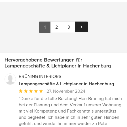
1
2
3
Hervorgehobene Bewertungen für
Lampengeschäfte & Lichtplaner in Hachenburg
BRÜNING INTERIORS
Lampengeschäfte & Lichtplaner in Hachenburg
Durchschnittliche
27. November 2024
Bewertung:
“Danke für die tolle Beratung! Herr Brüning hat mich
5
bei der Planung und dem Verkauf unserer Wohnung
von
mit viel Kompetenz und Fachkenntnis unterstützt
5
und begleitet. Ich habe mich in sehr guten Händen
Sternen
gefühlt und würde ihn immer wieder zu Rate