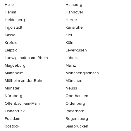
Halle
Hamburg
Hamm
Hannover
Heidelberg
Herne
Ingolstadt
Karlsruhe
Kassel
Kiel
Krefeld
Köln
Leipzig
Leverkusen
Ludwigshafen-am-Rhein
Lübeck
Magdeburg
Mainz
Mannheim
Mönchen­gladbach
Mülheim-an-der-Ruhr
München
Münster
Neuss
Nürnberg
Oberhausen
Offenbach-am-Main
Oldenburg
Osnabrück
Paderborn
Potsdam
Regensburg
Rostock
Saarbrücken