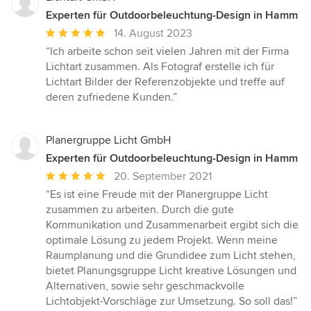
Experten für Outdoorbeleuchtung-Design in Hamm
Durchschnittliche
14. August 2023
Bewertung:
“Ich arbeite schon seit vielen Jahren mit der Firma
5
Lichtart zusammen. Als Fotograf erstelle ich für
von
Lichtart Bilder der Referenzobjekte und treffe auf
5
deren zufriedene Kunden.”
Sternen
Planergruppe Licht GmbH
Experten für Outdoorbeleuchtung-Design in Hamm
Durchschnittliche
20. September 2021
Bewertung:
“Es ist eine Freude mit der Planergruppe Licht
5
zusammen zu arbeiten. Durch die gute
von
Kommunikation und Zusammenarbeit ergibt sich die
5
optimale Lösung zu jedem Projekt. Wenn meine
Sternen
Raumplanung und die Grundidee zum Licht stehen,
bietet Planungsgruppe Licht kreative Lösungen und
Alternativen, sowie sehr geschmackvolle
Lichtobjekt-Vorschläge zur Umsetzung. So soll das!”