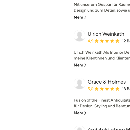
Mit unserem Gespür für Räume
Design und zum Detail, sowie u
Mehr
Ulrich Weinkath
Durchschnittliche Bewe
4,9
12 
Ulrich Weinkath Als Interior De
meine Klientinnen und Klienten s
Mehr
Grace & Holmes
Durchschnittliche Bewe
5,0
13 
Fusion of the Finest Antiquitä
für Design, Styling und Beratu
Mehr
Architekturbür