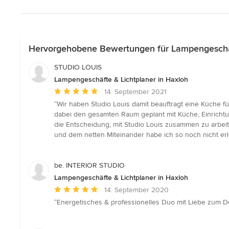
Hervorgehobene Bewertungen für Lampengeschäf
STUDIO LOUIS
Lampengeschäfte & Lichtplaner in Haxloh
Durchschnittliche
14. September 2021
Bewertung:
“Wir haben Studio Louis damit beauftragt eine Küche f
5
dabei den gesamten Raum geplant mit Küche, Einrichtu
von
die Entscheidung, mit Studio Louis zusammen zu arbeit
5
und dem netten Miteinander habe ich so noch nicht erl
Sternen
be. INTERIOR STUDIO
Lampengeschäfte & Lichtplaner in Haxloh
Durchschnittliche
14. September 2020
Bewertung:
“Energetisches & professionelles Duo mit Liebe zum D
5
von