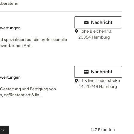
sberaterin
Nachricht
rtung: 5 von 5 Sternen
ewertungen
Hohe Bleichen 13,
20354 Hamburg
d spezialisiert auf die professionelle
werblichen Anf...
Nachricht
rtung: 5 von 5 Sternen
ewertungen
art & line, Ludolfstraße
44, 20249 Hamburg
 Gestaltung und Fertigung von
afür steht art & lin...
r
147 Experten