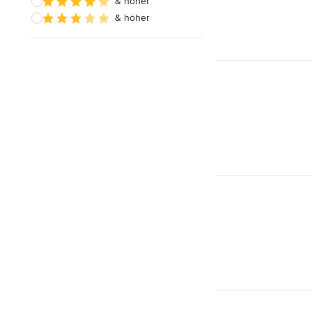
& höher
& höher