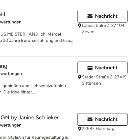
bH
Nachricht
rtung: 5 von 5 Sternen
ewertungen
Labesstraße 7, 27404
Zeven
US MEISTERHAND Ich, Marcel
 20 Jahre Berufserfahrung und hab...
ung
Nachricht
rtung: 5 von 5 Sternen
ewertungen
Stader Straße 2, 27419
Sittensen
 zu genießen und sich wohlzufühlen.
Die Idee hinter...
GN by Janine Schlieker
Nachricht
rtung: 5 von 5 Sternen
ewertungen
22587 Hamburg
rin, Stylistin für Raumgestaltung &