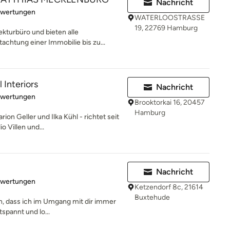
Nachricht
rtung: 4.9 von 5 Sternen
ewertungen
WATERLOOSTRASSE
19, 22769 Hamburg
kturbüro und bieten alle
chtung einer Immobilie bis zu...
 Interiors
Nachricht
rtung: 5 von 5 Sternen
ewertungen
Brooktorkai 16, 20457
Hamburg
ion Geller und Ilka Kühl - richtet seit
 Villen und...
Nachricht
rtung: 5 von 5 Sternen
ewertungen
Ketzendorf 8c, 21614
Buxtehude
n, dass ich im Umgang mit dir immer
tspannt und lo...