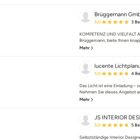
Brüggemann Gm
Durchschnittliche Bewe
5,0
3 B
KOMPETENZ UND VIELFALT A
Brüggemann, biete Ihnen knapp
Mehr
lucente Lichtplan
Durchschnittliche Bewe
5,0
4 B
Das Licht ist eine Einladung –
Nehmen Sie dieses Angebot an. 
Mehr
JS INTERIOR DESI
Durchschnittliche Bewe
5,0
5 B
Selbstständige Interior Designe