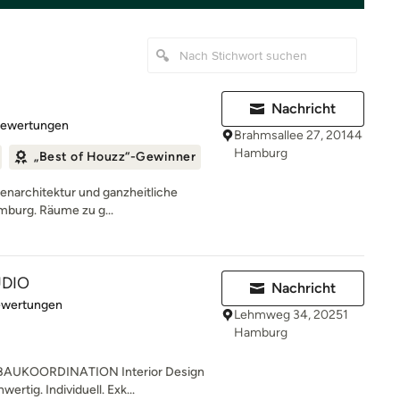
Nachricht
rtung: 5 von 5 Sternen
Bewertungen
Brahmsallee 27, 20144
Hamburg
„Best of Houzz“-Gewinner
nnenarchitektur und ganzheitliche
mburg. Räume zu g...
UDIO
Nachricht
rtung: 5 von 5 Sternen
ewertungen
Lehmweg 34, 20251
Hamburg
AUKOORDINATION Interior Design
ertig. Individuell. Exk...