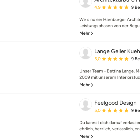
Durchschnittliche Bewe
4,9
9 B
Wir sind ein Hamburger Archite
Leistungsphasen von der Beguta
Mehr
Lange Geller Kuehl
Durchschnittliche Bewe
5,0
9 B
Unser Team - Bettina Lange, Mar
2009 mit unserem Interiorstudio
Mehr
Feelgood Design
Durchschnittliche Bewe
5,0
9 B
Du kannst dich darauf verlasse
ehrlich, herzlich, verlässlich, en
Mehr