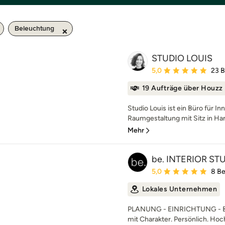
Beleuchtung
STUDIO LOUIS
Durchschnittliche Bewe
5,0
23 
19 Aufträge über Houzz
Studio Louis ist ein Büro für I
Raumgestaltung mit Sitz in Ha
Mehr
be. INTERIOR ST
Durchschnittliche Bewe
5,0
8 B
Lokales Unternehmen
PLANUNG - EINRICHTUNG - B
mit Charakter. Persönlich. Hochw