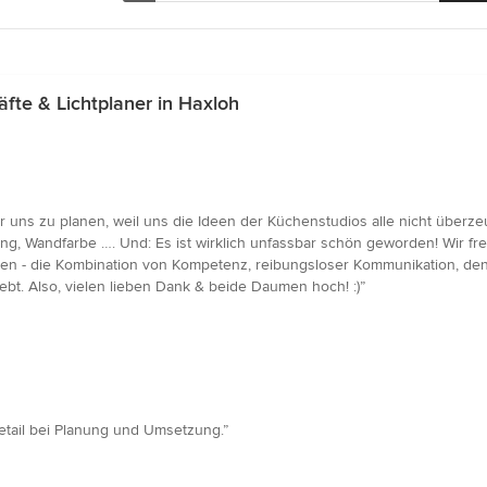
te & Lichtplaner in Haxloh
ür uns zu planen, weil uns die Ideen der Küchenstudios alle nicht über
ng, Wandfarbe …. Und: Es ist wirklich unfassbar schön geworden! Wir f
en - die Kombination von Kompetenz, reibungsloser Kommunikation, den v
ebt. Also, vielen lieben Dank & beide Daumen hoch! :)”
etail bei Planung und Umsetzung.”