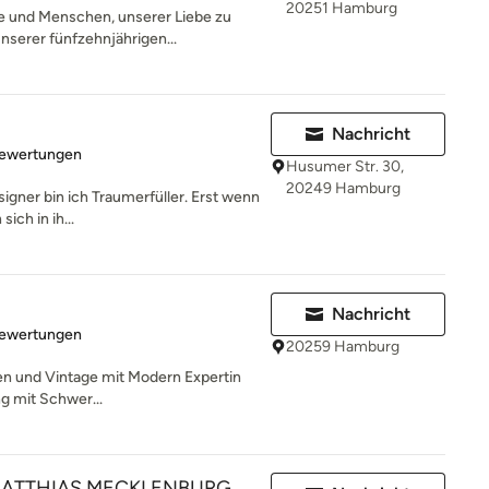
20251 Hamburg
 und Menschen, unserer Liebe zu
nserer fünfzehnjährigen...
Nachricht
rtung: 4.9 von 5 Sternen
Bewertungen
Husumer Str. 30,
20249 Hamburg
signer bin ich Traumerfüller. Erst wenn
ich in ih...
Nachricht
rtung: 5 von 5 Sternen
Bewertungen
20259 Hamburg
ten und Vintage mit Modern Expertin
ng mit Schwer...
o MATTHIAS MECKLENBURG