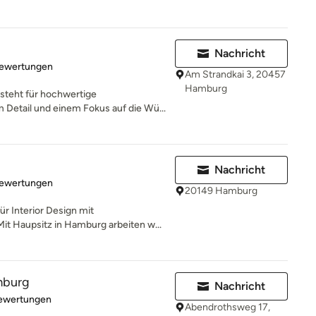
Nachricht
rtung: 5 von 5 Sternen
Bewertungen
Am Strandkai 3, 20457
Hamburg
steht für hochwertige
 Detail und einem Fokus auf die Wü...
Nachricht
rtung: 5 von 5 Sternen
Bewertungen
20149 Hamburg
r Interior Design mit
it Haupsitz in Hamburg arbeiten w...
mburg
Nachricht
rtung: 4.9 von 5 Sternen
Bewertungen
Abendrothsweg 17,