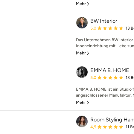
Mehr
BW Interior
Durchschnittliche Bewe
5,0
13 
Das Unternehmen BW Interior 
Inneneinrichtung mit Liebe zum
Mehr
EMMA B. HOME
Durchschnittliche Bewe
5,0
13 
EMMA B. HOME ist ein Studio fü
angeschlossener Manufaktur. M
Mehr
Room Styling Ha
Durchschnittliche Bewe
4,9
11 