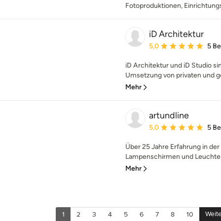
Fotoproduktionen, Einrichtung
iD Architektur
Durchschnittliche Bewe
5,0
5 B
iD Architektur und iD Studio sin
Umsetzung von privaten und ge
Mehr
artundline
Durchschnittliche Bewe
5,0
5 B
Über 25 Jahre Erfahrung in der
Lampenschirmen und Leuchten, d
Mehr
Weite
1
2
3
4
5
6
7
8
10