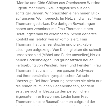
Bewertung:
“Monika und Gido Göllner aus Oberhausen Wir sind
5
Eigentümer eines Okal-Fertighauses aus den
von
achtziger Jahren. Wir brauchten einen neuen Blick
5
auf unseren Wohnbereich. Im Netz sind wir auf Frau
Sternen
Thormann gestoßen. Die dortigen Bewertungen
haben uns veranlasst mit Frau Thormann einen
Beratungstermin zu vereinbaren. Schon der erste
Kontakt am Telefon war unkompliziert. Frau
Thormann hat uns realistische und praktikable
Lösungen aufgezeigt. Von Kleinigkeiten die schnell
umsetzbar sind (Möbel und Bilder umstellen),bis zu
neuen Bodenbelägen und grundsätzlich neuer
Farbgebung von Wänden, Türen und Fenstern. Frau
Thormann hat uns mit ihrem ganzen Fachwissen
und ihrer persönlich, sympathischen Art sehr
überzeugt. Bei ihrer Beratung beachtet sie nicht nur
die reinen räumlichen Gegebenheiten, sondern
setzt sie auch in Bezug zu den persönlichen
Eigenartenihrer Bewohner. Leider kann Frau
Thormann unsere Baumaßnahmen aufgrund der