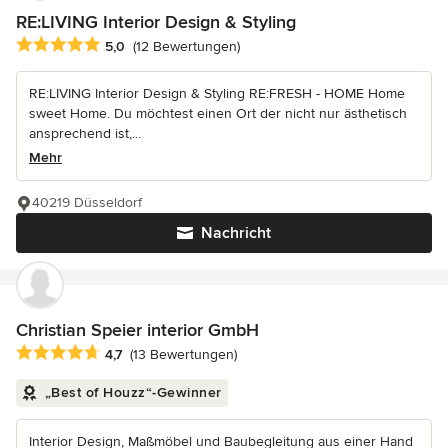
RE:LIVING Interior Design & Styling
Durchschnittliche Bewertung: 5 von 5 Sternen
5,0
(12 Bewertungen)
RE:LIVING Interior Design & Styling RE:FRESH - HOME Home
sweet Home. Du möchtest einen Ort der nicht nur ästhetisch
ansprechend ist,...
Mehr
40219 Düsseldorf
Nachricht
Christian Speier interior GmbH
Durchschnittliche Bewertung: 4.7 von 5 Sternen
4,7
(13 Bewertungen)
„Best of Houzz“-Gewinner
Interior Design, Maßmöbel und Baubegleitung aus einer Hand