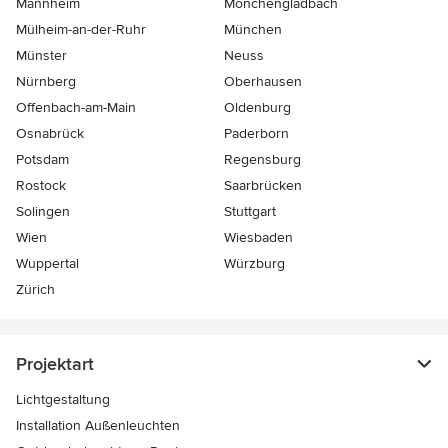
Mannheim
Mönchen­gladbach
Mülheim-an-der-Ruhr
München
Münster
Neuss
Nürnberg
Oberhausen
Offenbach-am-Main
Oldenburg
Osnabrück
Paderborn
Potsdam
Regensburg
Rostock
Saarbrücken
Solingen
Stuttgart
Wien
Wiesbaden
Wuppertal
Würzburg
Zürich
Projektart
Lichtgestaltung
Installation Außenleuchten