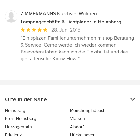
ZIMMERMANNS Kreatives Wohnen
Lampengeschäfte & Lichtplaner in Heinsberg
Durchschnittliche
28. Juni 2015
Bewertung:
“Ein spitzen Familienunternehmen mit top Beratung
5
& Service! Gerne werde ich wieder kommen.
von
Besonders loben kann ich die Flexibilität und das
5
gestalterische Know-How!”
Sternen
Orte in der Nähe
Heinsberg
Mönchengladbach
Kreis Heinsberg
Viersen
Herzogenrath
Alsdorf
Erkelenz
Hückelhoven