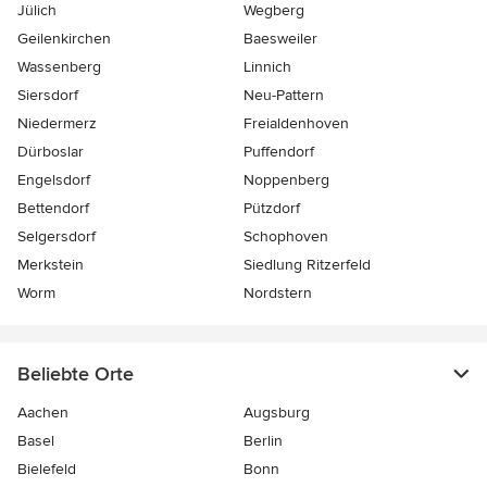
Jülich
Wegberg
Geilenkirchen
Baesweiler
Wassenberg
Linnich
Siersdorf
Neu-Pattern
Niedermerz
Freialdenhoven
Dürboslar
Puffendorf
Engelsdorf
Noppenberg
Bettendorf
Pützdorf
Selgersdorf
Schophoven
Merkstein
Siedlung Ritzerfeld
Worm
Nordstern
Beliebte Orte
Aachen
Augsburg
Basel
Berlin
Bielefeld
Bonn