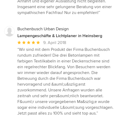
Anfahrt und eigener Auslastung nicht begleiten.
Insgesamt eine sehr gelungene Beratung von einer
sympathischen Fachfrau! Nur zu empfehlen!”
Buchenbusch Urban Design
Lampengeschäfte & Lichtplaner in Heinsberg
Durchschnittliche
9. April 2018
Bewertung:
“Wir sind mit dem Produkt der Firma Buchenbusch
5
rundum zufrieden! Die drei Betonlampen mit
von
farbigen Textilkabeln in einer Deckenschiene sind
5
ein regelrechter Blickfang. Von Besuchern werden
Sternen
wir immer wieder darauf angesprochen. Die
Betreuung durch die Firma Buchenbusch war
hervorragend und &auml;u&szlig;erst
zuvorkommend. Unsere Anfragen wurden alle
zeitnah und sehr pers&ouml;nlich beantwortet.
F&uuml;r unsere vorgegebenen Ma&szlig;e wurde
sogar eine individuelle L&ouml;sung vorgeschlagen.
Jetzt passt alles zu 100% und sieht top aus.”