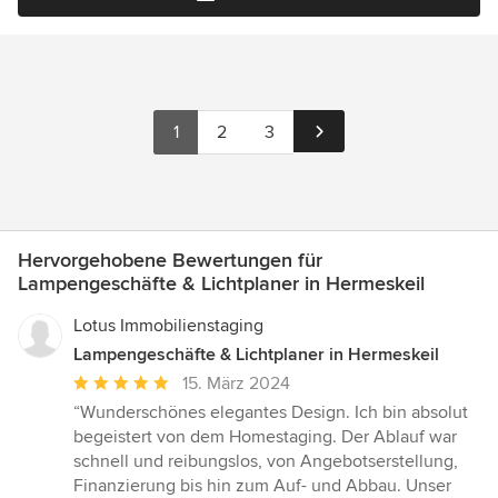
1
2
3
Hervorgehobene Bewertungen für
Lampengeschäfte & Lichtplaner in Hermeskeil
Lotus Immobilienstaging
Lampengeschäfte & Lichtplaner in Hermeskeil
Durchschnittliche
15. März 2024
Bewertung:
“Wunderschönes elegantes Design. Ich bin absolut
5
begeistert von dem Homestaging. Der Ablauf war
von
schnell und reibungslos, von Angebotserstellung,
5
Finanzierung bis hin zum Auf- und Abbau. Unser