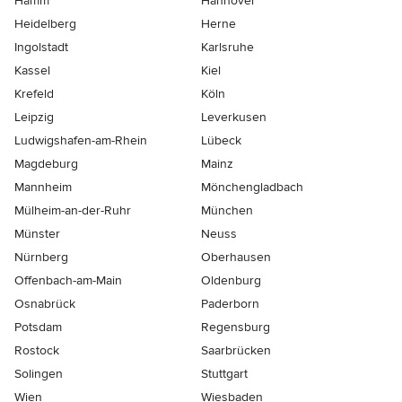
Hamm
Hannover
Heidelberg
Herne
Ingolstadt
Karlsruhe
Kassel
Kiel
Krefeld
Köln
Leipzig
Leverkusen
Ludwigshafen-am-Rhein
Lübeck
Magdeburg
Mainz
Mannheim
Mönchen­gladbach
Mülheim-an-der-Ruhr
München
Münster
Neuss
Nürnberg
Oberhausen
Offenbach-am-Main
Oldenburg
Osnabrück
Paderborn
Potsdam
Regensburg
Rostock
Saarbrücken
Solingen
Stuttgart
Wien
Wiesbaden