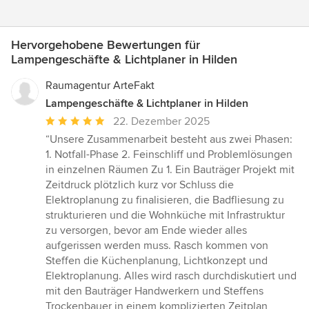
Hervorgehobene Bewertungen für
Lampengeschäfte & Lichtplaner in Hilden
Raumagentur ArteFakt
Lampengeschäfte & Lichtplaner in Hilden
Durchschnittliche
22. Dezember 2025
Bewertung:
“Unsere Zusammenarbeit besteht aus zwei Phasen:
5
1. Notfall-Phase 2. Feinschliff und Problemlösungen
von
in einzelnen Räumen Zu 1. Ein Bauträger Projekt mit
5
Zeitdruck plötzlich kurz vor Schluss die
Sternen
Elektroplanung zu finalisieren, die Badfliesung zu
strukturieren und die Wohnküche mit Infrastruktur
zu versorgen, bevor am Ende wieder alles
aufgerissen werden muss. Rasch kommen von
Steffen die Küchenplanung, Lichtkonzept und
Elektroplanung. Alles wird rasch durchdiskutiert und
mit den Bauträger Handwerkern und Steffens
Trockenbauer in einem komplizierten Zeitplan