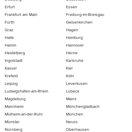
Erfurt
Essen
Frankfurt am Main
Freiburg-im-Breisgau
Fürth
Gelsenkirchen
Graz
Hagen
Halle
Hamburg
Hamm
Hannover
Heidelberg
Herne
Ingolstadt
Karlsruhe
Kassel
Kiel
Krefeld
Köln
Leipzig
Leverkusen
Ludwigshafen-am-Rhein
Lübeck
Magdeburg
Mainz
Mannheim
Mönchen­gladbach
Mülheim-an-der-Ruhr
München
Münster
Neuss
Nürnberg
Oberhausen