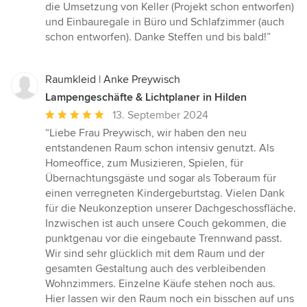
die Umsetzung von Keller (Projekt schon entworfen)
und Einbauregale in Büro und Schlafzimmer (auch
schon entworfen). Danke Steffen und bis bald!”
Raumkleid | Anke Preywisch
Lampengeschäfte & Lichtplaner in Hilden
Durchschnittliche
13. September 2024
Bewertung:
“Liebe Frau Preywisch, wir haben den neu
5
entstandenen Raum schon intensiv genutzt. Als
von
Homeoffice, zum Musizieren, Spielen, für
5
Übernachtungsgäste und sogar als Toberaum für
Sternen
einen verregneten Kindergeburtstag. Vielen Dank
für die Neukonzeption unserer Dachgeschossfläche.
Inzwischen ist auch unsere Couch gekommen, die
punktgenau vor die eingebaute Trennwand passt.
Wir sind sehr glücklich mit dem Raum und der
gesamten Gestaltung auch des verbleibenden
Wohnzimmers. Einzelne Käufe stehen noch aus.
Hier lassen wir den Raum noch ein bisschen auf uns