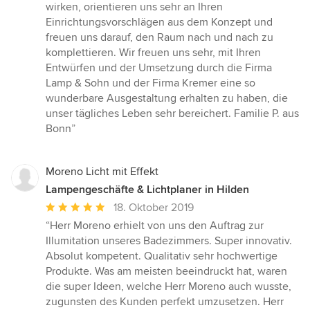
wirken, orientieren uns sehr an Ihren
Einrichtungsvorschlägen aus dem Konzept und
freuen uns darauf, den Raum nach und nach zu
komplettieren. Wir freuen uns sehr, mit Ihren
Entwürfen und der Umsetzung durch die Firma
Lamp & Sohn und der Firma Kremer eine so
wunderbare Ausgestaltung erhalten zu haben, die
unser tägliches Leben sehr bereichert. Familie P. aus
Bonn”
Moreno Licht mit Effekt
Lampengeschäfte & Lichtplaner in Hilden
Durchschnittliche
18. Oktober 2019
Bewertung:
“Herr Moreno erhielt von uns den Auftrag zur
5
Illumitation unseres Badezimmers. Super innovativ.
von
Absolut kompetent. Qualitativ sehr hochwertige
5
Produkte. Was am meisten beeindruckt hat, waren
Sternen
die super Ideen, welche Herr Moreno auch wusste,
zugunsten des Kunden perfekt umzusetzen. Herr