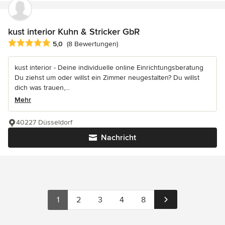
kust interior Kuhn & Stricker GbR
Durchschnittliche Bewertung: 5 von 5 Sternen
5,0
(8 Bewertungen)
kust interior - Deine individuelle online Einrichtungsberatung
Du ziehst um oder willst ein Zimmer neugestalten? Du willst
dich was trauen,...
Mehr
40227 Düsseldorf
Nachricht
1
2
3
4
8