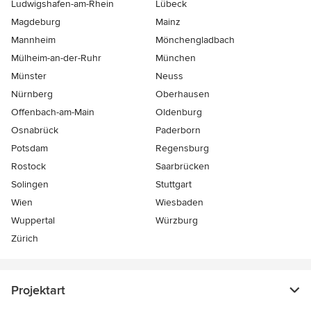
Ludwigshafen-am-Rhein
Lübeck
Magdeburg
Mainz
Mannheim
Mönchen­gladbach
Mülheim-an-der-Ruhr
München
Münster
Neuss
Nürnberg
Oberhausen
Offenbach-am-Main
Oldenburg
Osnabrück
Paderborn
Potsdam
Regensburg
Rostock
Saarbrücken
Solingen
Stuttgart
Wien
Wiesbaden
Wuppertal
Würzburg
Zürich
Projektart