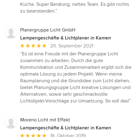
5
Küche. Super Beratung, nettes Team. Es gibt nichts
von
zu beanstanden.”
5
Sternen
Planergruppe Licht GmbH
Lampengeschäfte & Lichtplaner in Kamen
Durchschnittliche
20. September 2021
Bewertung:
“Es ist eine Freude mit der Planergruppe Licht
5
zusammen zu arbeiten. Durch die gute
von
Kommunikation und Zusammenarbeit ergibt sich die
5
optimale Lösung zu jedem Projekt. Wenn meine
Sternen
Raumplanung und die Grundidee zum Licht stehen,
bietet Planungsgruppe Licht kreative Lösungen und
Alternativen, sowie sehr geschmackvolle
Lichtobjekt-Vorschläge zur Umsetzung. So soll das!”
Moreno Licht mit Effekt
Lampengeschäfte & Lichtplaner in Kamen
Durchschnittliche
18. Oktober 2019