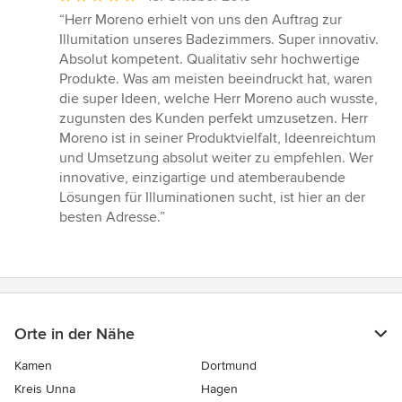
Bewertung:
“Herr Moreno erhielt von uns den Auftrag zur
5
Illumitation unseres Badezimmers. Super innovativ.
von
Absolut kompetent. Qualitativ sehr hochwertige
5
Produkte. Was am meisten beeindruckt hat, waren
Sternen
die super Ideen, welche Herr Moreno auch wusste,
zugunsten des Kunden perfekt umzusetzen. Herr
Moreno ist in seiner Produktvielfalt, Ideenreichtum
und Umsetzung absolut weiter zu empfehlen. Wer
innovative, einzigartige und atemberaubende
Lösungen für Illuminationen sucht, ist hier an der
besten Adresse.”
Orte in der Nähe
Kamen
Dortmund
Kreis Unna
Hagen