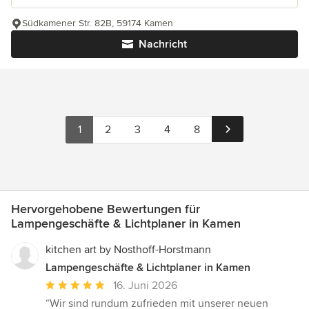
Südkamener Str. 82B, 59174 Kamen
Nachricht
1
2
3
4
8
Hervorgehobene Bewertungen für
Lampengeschäfte & Lichtplaner in Kamen
kitchen art by Nosthoff-Horstmann
Lampengeschäfte & Lichtplaner in Kamen
Durchschnittliche
16. Juni 2026
Bewertung:
“Wir sind rundum zufrieden mit unserer neuen