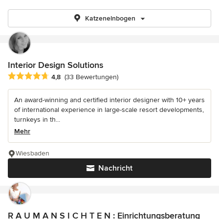
Katzenelnbogen
Interior Design Solutions
Durchschnittliche Bewertung: 4.8 von 5 Sternen
4,8
(33 Bewertungen)
An award-winning and certified interior designer with 10+ years
of international experience in large-scale resort developments,
turnkeys in th...
Mehr
Wiesbaden
Nachricht
R A U M A N S I C H T E N : Einrichtungsberatung