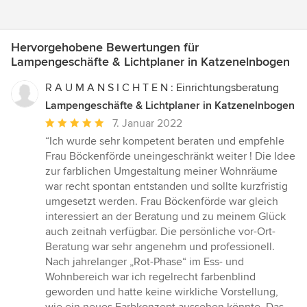
Hervorgehobene Bewertungen für
Lampengeschäfte & Lichtplaner in Katzenelnbogen
R A U M A N S I C H T E N : Einrichtungsberatung
Lampengeschäfte & Lichtplaner in Katzenelnbogen
Durchschnittliche
7. Januar 2022
Bewertung:
“Ich wurde sehr kompetent beraten und empfehle
5
Frau Böckenförde uneingeschränkt weiter ! Die Idee
von
zur farblichen Umgestaltung meiner Wohnräume
5
war recht spontan entstanden und sollte kurzfristig
Sternen
umgesetzt werden. Frau Böckenförde war gleich
interessiert an der Beratung und zu meinem Glück
auch zeitnah verfügbar. Die persönliche vor-Ort-
Beratung war sehr angenehm und professionell.
Nach jahrelanger „Rot-Phase“ im Ess- und
Wohnbereich war ich regelrecht farbenblind
geworden und hatte keine wirkliche Vorstellung,