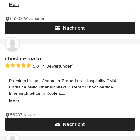
Mehr
65203 Wiesbaden
Nachricht
christine mallo
Durchschnittliche Bewertung: 5 von 5 Sternen
5,0
(4 Bewertungen)
Premium Living . Character Properties . Hospitality CMIA –
Christine Mallo Innenarchitektur steht für hochwertige
Innenarchitektur in Koblenz...
Mehr
56237 Nauort
Nachricht