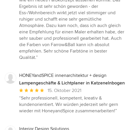
wie ein neues Farbkonzept aussehen könnte. Das
Ergebnis ist sehr schön geworden - der
Ess-/Wohnbereich wirkt jetzt viel stimmiger und
ruhiger und schafft eine sehr gemütliche
Atmosphäre. Dazu kam noch, dass ich auch gleich
eine Empfehlung für einen Maler erhalten habe, der
sehr sauber und professionell gearbeitet hat. Auch
die Farben von Farrow&Ball kann ich absolut
empfehlen. Sehr schöne Farbtöne in bester
Qualität.”
HONEYandSPICE innenarchitektur + design
Lampengeschäfte & Lichtplaner in Katzenelnbogen
Durchschnittliche
15. Oktober 2021
Bewertung:
“Sehr professionell, kompetent, kreativ &
5
kundenorientiert. Wir würden jederzeit sehr gern
von
wieder mit HoneyandSpice zusammenarbeiten!”
5
Sternen
Interior Design Solutions