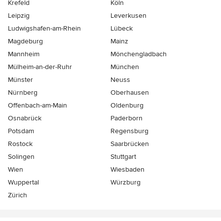
Krefeld
Köln
Leipzig
Leverkusen
Ludwigshafen-am-Rhein
Lübeck
Magdeburg
Mainz
Mannheim
Mönchen­gladbach
Mülheim-an-der-Ruhr
München
Münster
Neuss
Nürnberg
Oberhausen
Offenbach-am-Main
Oldenburg
Osnabrück
Paderborn
Potsdam
Regensburg
Rostock
Saarbrücken
Solingen
Stuttgart
Wien
Wiesbaden
Wuppertal
Würzburg
Zürich