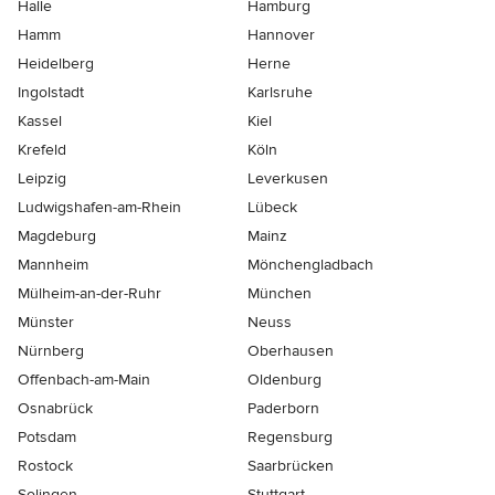
Halle
Hamburg
Hamm
Hannover
Heidelberg
Herne
Ingolstadt
Karlsruhe
Kassel
Kiel
Krefeld
Köln
Leipzig
Leverkusen
Ludwigshafen-am-Rhein
Lübeck
Magdeburg
Mainz
Mannheim
Mönchen­gladbach
Mülheim-an-der-Ruhr
München
Münster
Neuss
Nürnberg
Oberhausen
Offenbach-am-Main
Oldenburg
Osnabrück
Paderborn
Potsdam
Regensburg
Rostock
Saarbrücken
Solingen
Stuttgart