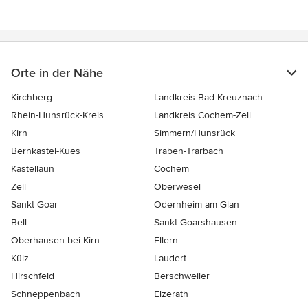
Orte in der Nähe
Kirchberg
Landkreis Bad Kreuznach
Rhein-Hunsrück-Kreis
Landkreis Cochem-Zell
Kirn
Simmern/Hunsrück
Bernkastel-Kues
Traben-Trarbach
Kastellaun
Cochem
Zell
Oberwesel
Sankt Goar
Odernheim am Glan
Bell
Sankt Goarshausen
Oberhausen bei Kirn
Ellern
Külz
Laudert
Hirschfeld
Berschweiler
Schneppenbach
Elzerath