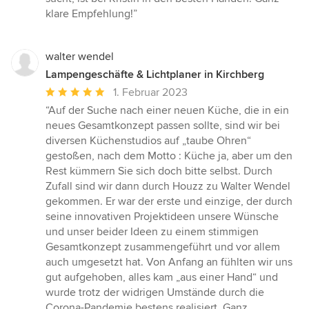
klare Empfehlung!”
walter wendel
Lampengeschäfte & Lichtplaner in Kirchberg
Durchschnittliche
1. Februar 2023
Bewertung:
“Auf der Suche nach einer neuen Küche, die in ein
5
neues Gesamtkonzept passen sollte, sind wir bei
von
diversen Küchenstudios auf „taube Ohren“
5
gestoßen, nach dem Motto : Küche ja, aber um den
Sternen
Rest kümmern Sie sich doch bitte selbst. Durch
Zufall sind wir dann durch Houzz zu Walter Wendel
gekommen. Er war der erste und einzige, der durch
seine innovativen Projektideen unsere Wünsche
und unser beider Ideen zu einem stimmigen
Gesamtkonzept zusammengeführt und vor allem
auch umgesetzt hat. Von Anfang an fühlten wir uns
gut aufgehoben, alles kam „aus einer Hand“ und
wurde trotz der widrigen Umstände durch die
Corona-Pandemie bestens realisiert. Ganz