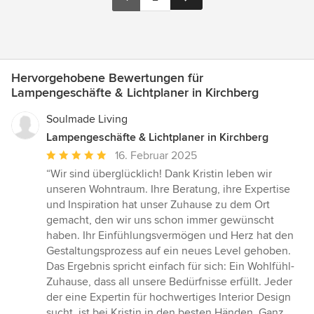
Hervorgehobene Bewertungen für
Lampengeschäfte & Lichtplaner in Kirchberg
Soulmade Living
Lampengeschäfte & Lichtplaner in Kirchberg
Durchschnittliche
16. Februar 2025
Bewertung:
“Wir sind überglücklich! Dank Kristin leben wir
5
unseren Wohntraum. Ihre Beratung, ihre Expertise
von
und Inspiration hat unser Zuhause zu dem Ort
5
gemacht, den wir uns schon immer gewünscht
Sternen
haben. Ihr Einfühlungsvermögen und Herz hat den
Gestaltungsprozess auf ein neues Level gehoben.
Das Ergebnis spricht einfach für sich: Ein Wohlfühl-
Zuhause, dass all unsere Bedürfnisse erfüllt. Jeder
der eine Expertin für hochwertiges Interior Design
sucht, ist bei Kristin in den besten Händen. Ganz