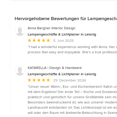
Hervorgehobene Bewertungen für Lampengeschäft
Anna Bergner Interior Design
Lampengeschäfte & Lichtplaner in Leisnig
Durchschnittliche
5. Juni 2025
Bewertung:
“I had a wonderful experience working with Anna. Her 
5
process feel easy and enjoyable. She’s a true professio
von
5
Sternen
KATARELLA | Design & Handwerk
Lampengeschäfte & Lichtplaner in Leisnig
Durchschnittliche
29. Dezember 2024
Bewertung:
“Unser neuer Wohn-, Ess- und Küchenbereich Katrin un
5
mit dem Ergebnis! Der erste Teil – Küche und Essbereic
von
praktisch und gemütlich für unsere Großfamilie sein m
5
Besonders beeindruckend ist, wie aus unserer modern
Sternen
Landhausstil entstanden ist. Das Lichtkonzept ist ein 
will oder den Raum mit Ambiente-Beleuchtung in Szene 