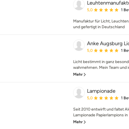
Leuhtenmanufaktur 
Durchschnittliche Bewe
5,0
1 B
Manufaktur für Licht, Leuchten
und gefertigt in Deutschland
Anke Augsburg Li
Durchschnittliche Bewe
5,0
1 B
Licht bestimmt in ganz beson
wahrnehmen. Mein Team und ic
Mehr
Lampionade
Durchschnittliche Bewe
5,0
1 B
Seit 2010 entwirft und faltet 
Lampionade Papierlampions in L
Mehr