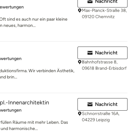
Nachricht
rtung: 5 von 5 Sternen
Bewertungen
Max-Planck-Straße 38,
09120 Chemnitz
ft sind es auch nur ein paar kleine
n neues, harmon...
Nachricht
rtung: 4.9 von 5 Sternen
ewertungen
Bahnhofstrasse 8,
09618 Brand-Erbisdorf
oduktionsfirma. Wir verbinden Ästhetik,
nd brin...
ipl.-Innenarchitektin
Nachricht
rtung: 4.7 von 5 Sternen
ewertungen
Schnorrstraße 16A,
04229 Leipzig
 erfüllen Räume mit mehr Leben. Das
e und harmonische...