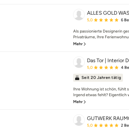
ALLES GOLD WA
Durchschnittliche Bewe
5,0
6 B
Als passionierte Designerin ges
Privaträume, Ihre Ferienwohnu
Mehr
Das Tor | Interior 
Durchschnittliche Bewe
5,0
4 B
Seit 20 Jahren tätig
Ihre Wohnung ist schön, fühlt s
Irgend etwas fehlt? Eigentlich 
Mehr
GUTWERK RAUM
Durchschnittliche Bewe
5,0
2 B