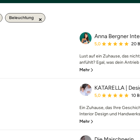
Beleuchtung
Anna Bergner Inte
Durchschnittliche Bewe
5,0
20 
Lust auf ein Zuhause, das nicht
anfühlt? Egal, was dein Antrieb 
Mehr
KATARELLA | Des
Durchschnittliche Bewe
5,0
10 
Ein Zuhause, das Ihre Geschich
Interior Design und Handwerksk
Mehr
Die Maischnerin