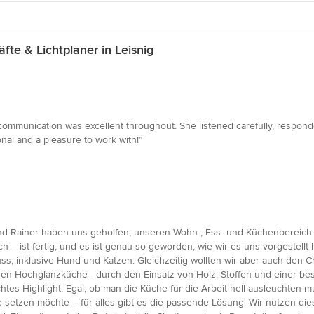
e & Lichtplaner in Leisnig
communication was excellent throughout. She listened carefully, respond
nal and a pleasure to work with!”
d Rainer haben uns geholfen, unseren Wohn-, Ess- und Küchenbereich neu
h – ist fertig, und es ist genau so geworden, wie wir es uns vorgestell
uss, inklusive Hund und Katzen. Gleichzeitig wollten wir aber auch den
en Hochglanzküche - durch den Einsatz von Holz, Stoffen und einer be
echtes Highlight. Egal, ob man die Küche für die Arbeit hell ausleuchte
setzen möchte – für alles gibt es die passende Lösung. Wir nutzen die