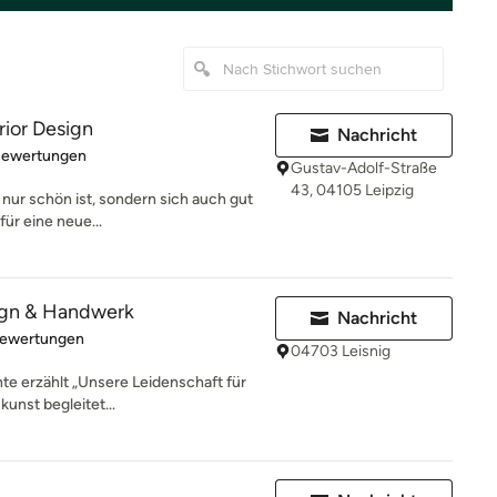
rior Design
Nachricht
rtung: 5 von 5 Sternen
Bewertungen
Gustav-Adolf-Straße
43, 04105 Leipzig
 nur schön ist, sondern sich auch gut
für eine neue...
ign & Handwerk
Nachricht
rtung: 5 von 5 Sternen
Bewertungen
04703 Leisnig
te erzählt „Unsere Leidenschaft für
unst begleitet...