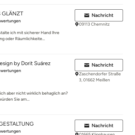
S GLÄNZT
Nachricht
rtung: 5 von 5 Sternen
ewertungen
09113 Chemnitz
talte ich mit sicherer Hand Ihre
ng oder Räumlichkeite...
Design by Dorit Suárez
Nachricht
rtung: 5 von 5 Sternen
ewertungen
Zaschendorfer Straße
3, 01662 Meißen
ich aber nicht wirklich behaglich an?
würden Sie am...
GESTALTUNG
Nachricht
rtung: 5 von 5 Sternen
ewertungen
01665 Klipphausen