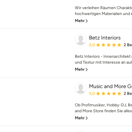
Wir verleihen Räumen Charakt
hochwertigen Materialien und 
Mehr
Betz Interiors
Durchschnittliche Bewe
5,0
2 B
Betz Interiors - Innenarchitekt 
und Textur mit Interesse an au
Mehr
Music and More 
Durchschnittliche Bewe
5,0
2 B
Ob Profimusiker, Hobby-DJ, Be
and More Store finden Sie alles
Mehr