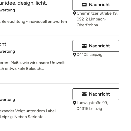
idee. design. licht.
Nachricht
rtung: 5 von 5 Sternen
ewertung
Chemnitzer Straße 19,
09212 Limbach-
, Beleuchtung - individuell entworfen
Oberfrohna
cht
Nachricht
rtung: 5 von 5 Sternen
ewertung
04105 Leipzig
derem Maße, wie wir unsere Umwelt
h entwickeln Beleuch...
Nachricht
rtung: 5 von 5 Sternen
ewertung
Ludwigstraße 99,
04315 Leipzig
Alexander Voigt unter dem Label
eipzig. Neben Serienfe...