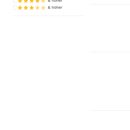
& höher
& höher