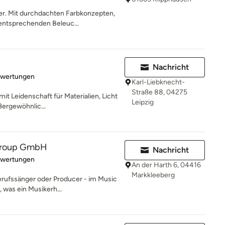
er. Mit durchdachten Farbkonzepten,
entsprechenden Beleuc...
Nachricht
rtung: 5 von 5 Sternen
ewertungen
Karl-Liebknecht-
Straße 88, 04275
mit Leidenschaft für Materialien, Licht
Leipzig
ßergewöhnlic...
Group GmbH
Nachricht
rtung: 5 von 5 Sternen
ewertungen
An der Harth 6, 04416
Markkleeberg
rufssänger oder Producer - im Music
, was ein Musikerh...