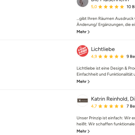
Durchschnittliche Bewe
5,0
10 
...gibt Ihren Räumen Ausdruck O
Änderung/ Ergänzungen, die ei
Mehr
Lichtliebe
Durchschnittliche Bewe
4,9
9 B
Lichtliebe ist eine Design & Pr
Einfachheit und Funktionalität u
Mehr
Katrin Reinhold, D
Durchschnittliche Bewe
4,7
7 B
Unser Prinzip ist einfach: Wir
heißt: Wir schaffen funktional
Mehr