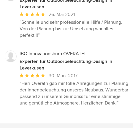
Experten für Outdoorbeleuchtung-Design in
Leverkusen
Durchschnittliche
26. Mai 2021
Bewertung:
“Schnelle und sehr professionelle Hilfe / Planung.
5
Von der Planung bis zur Umsetzung war alles
von
perfekt !!”
5
Sternen
IBO Innovationsbüro OVERATH
Experten für Outdoorbeleuchtung-Design in
Leverkusen
Durchschnittliche
30. März 2017
Bewertung:
“Herr Overath gab mir tolle Anregungen zur Planung
5
der Innenbeleuchtung unseres Neubaus. Wunderbar
von
passend zu unserem Grundriss für eine stimmige
5
und gemütliche Atmosphäre. Herzlichen Dank!”
Sternen