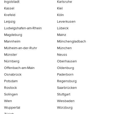
Ingolstadt
Karlsruhe
Kassel
Kiel
Krefeld
Köln
Leipzig
Leverkusen
Ludwigshafen-am-Rhein
Lübeck
Magdeburg
Mainz
Mannheim
Mönchen­gladbach
Mülheim-an-der-Ruhr
München
Münster
Neuss
Nürnberg
Oberhausen
Offenbach-am-Main
Oldenburg
Osnabrück
Paderborn
Potsdam
Regensburg
Rostock
Saarbrücken
Solingen
Stuttgart
Wien
Wiesbaden
Wuppertal
Würzburg