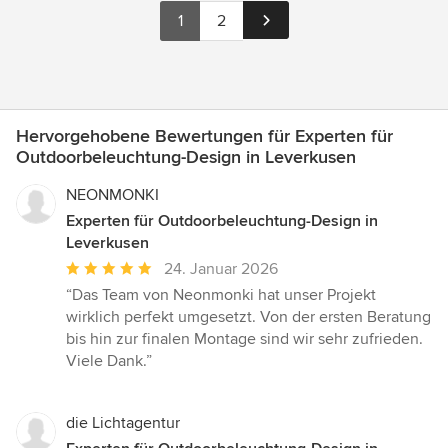
1
2
Hervorgehobene Bewertungen für Experten für
Outdoorbeleuchtung-Design in Leverkusen
NEONMONKI
Experten für Outdoorbeleuchtung-Design in
Leverkusen
Durchschnittliche
24. Januar 2026
Bewertung:
“Das Team von Neonmonki hat unser Projekt
5
wirklich perfekt umgesetzt. Von der ersten Beratung
von
bis hin zur finalen Montage sind wir sehr zufrieden.
5
Viele Dank.”
Sternen
die Lichtagentur