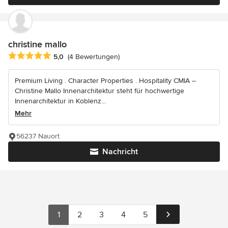
christine mallo
Durchschnittliche Bewertung: 5 von 5 Sternen
5,0
(4 Bewertungen)
Premium Living . Character Properties . Hospitality CMIA –
Christine Mallo Innenarchitektur steht für hochwertige
Innenarchitektur in Koblenz...
Mehr
56237 Nauort
Nachricht
1
2
3
4
5