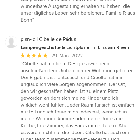
wunderbare Ausgestaltung erhalten zu haben, die
unser tägliches Leben sehr bereichert. Familie P. aus
Bonn”
plan-id | Cibelle de Pádua
Lampengeschäfte & Lichtplaner in Linz am Rhein
Durchschnittliche
29. März 2022
Bewertung:
“Cibelle hat mir beim Design sowie beim
5
anschließendem Umbau meiner Wohnung geholfen.
von
Der Ergebnis ist fantastisch und Cibelle hat mir
5
unglaublich viele Sorgen abgenommen. Der Ort,
Sternen
den wir geschaffen haben, ist zu einem Platz
geworden an dem sich meine Kinder und ich
wirklich wohl fühlen. Jeder Raum für sich ist einfach
nur toll und ich freue mich jedesmal, wenn ich in
meine Wohnung komme oder meine Jungs die
Küche, Ihre Zimmer, das Badezimmer feiern. Aber
es waren nicht nur die Ideen. Cibelle hat auch ein
super Team zusammengestellt - jeder für sich