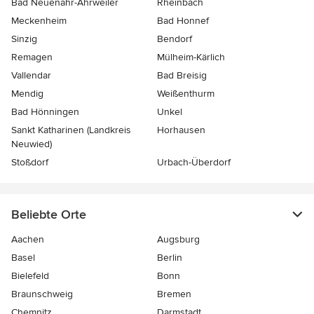
Bad Neuenahr-Ahrweiler
Rheinbach
Meckenheim
Bad Honnef
Sinzig
Bendorf
Remagen
Mülheim-Kärlich
Vallendar
Bad Breisig
Mendig
Weißenthurm
Bad Hönningen
Unkel
Sankt Katharinen (Landkreis
Horhausen
Neuwied)
Stoßdorf
Urbach-Überdorf
Beliebte Orte
Aachen
Augsburg
Basel
Berlin
Bielefeld
Bonn
Braunschweig
Bremen
Chemnitz
Darmstadt