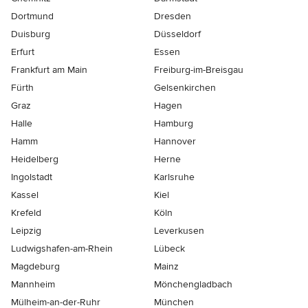
Dortmund
Dresden
Duisburg
Düsseldorf
Erfurt
Essen
Frankfurt am Main
Freiburg-im-Breisgau
Fürth
Gelsenkirchen
Graz
Hagen
Halle
Hamburg
Hamm
Hannover
Heidelberg
Herne
Ingolstadt
Karlsruhe
Kassel
Kiel
Krefeld
Köln
Leipzig
Leverkusen
Ludwigshafen-am-Rhein
Lübeck
Magdeburg
Mainz
Mannheim
Mönchen­gladbach
Mülheim-an-der-Ruhr
München