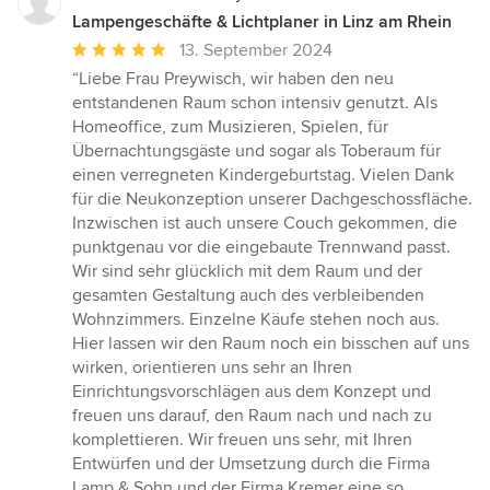
Lampengeschäfte & Lichtplaner in Linz am Rhein
Durchschnittliche
13. September 2024
Bewertung:
“Liebe Frau Preywisch, wir haben den neu
5
entstandenen Raum schon intensiv genutzt. Als
von
Homeoffice, zum Musizieren, Spielen, für
5
Übernachtungsgäste und sogar als Toberaum für
Sternen
einen verregneten Kindergeburtstag. Vielen Dank
für die Neukonzeption unserer Dachgeschossfläche.
Inzwischen ist auch unsere Couch gekommen, die
punktgenau vor die eingebaute Trennwand passt.
Wir sind sehr glücklich mit dem Raum und der
gesamten Gestaltung auch des verbleibenden
Wohnzimmers. Einzelne Käufe stehen noch aus.
Hier lassen wir den Raum noch ein bisschen auf uns
wirken, orientieren uns sehr an Ihren
Einrichtungsvorschlägen aus dem Konzept und
freuen uns darauf, den Raum nach und nach zu
komplettieren. Wir freuen uns sehr, mit Ihren
Entwürfen und der Umsetzung durch die Firma
Lamp & Sohn und der Firma Kremer eine so