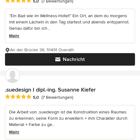
Durchschnittliche Bewertung: 5 von 5 Sternen
5,0
(7 Bewertungen)
“Ein Bad wie im Wellness-Hotel!” Ein Ort, an dem du morgens
mit einem Lächeln in den Tag startest und abends entspannst.
Genau dafür bin ich...
Mehr
An der Brücke 36, 51491 Overath
Nachricht
.suedesign I dipl.-ing. Susanne Kiefer
Durchschnittliche Bewertung: 5 von 5 Sternen
5,0
(7 Bewertungen)
Die Arbeit von .suedesign ist die Konstruktion eines Raumes
zu erkennen, seine Form zu erweitern + ihm Charakter durch
Material + Farbe zu ge...
Mehr