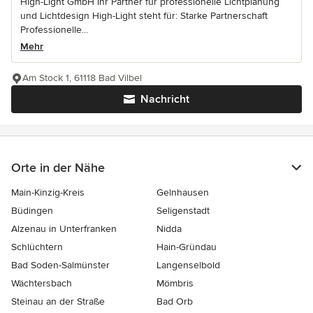
High-Light GmbH Ihr Partner für professionelle Lichtplanung
und Lichtdesign High-Light steht für: Starke Partnerschaft
Professionelle...
Mehr
Am Stock 1, 61118 Bad Vilbel
Nachricht
Orte in der Nähe
Main-Kinzig-Kreis
Gelnhausen
Büdingen
Seligenstadt
Alzenau in Unterfranken
Nidda
Schlüchtern
Hain-Gründau
Bad Soden-Salmünster
Langenselbold
Wächtersbach
Mömbris
Steinau an der Straße
Bad Orb