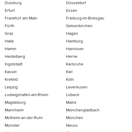
Duisburg
Düsseldorf
Erfurt
Essen
Frankfurt am Main
Freiburg-im-Breisgau
Fürth
Gelsenkirchen
Graz
Hagen
Halle
Hamburg
Hamm
Hannover
Heidelberg
Herne
Ingolstadt
Karlsruhe
Kassel
Kiel
Krefeld
Köln
Leipzig
Leverkusen
Ludwigshafen-am-Rhein
Lübeck
Magdeburg
Mainz
Mannheim
Mönchen­gladbach
Mülheim-an-der-Ruhr
München
Münster
Neuss