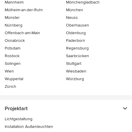
Mannheim
Mönchen­gladbach
Mülheim-an-der-Ruhr
München
Münster
Neuss
Nürnberg
Oberhausen
Offenbach-am-Main
Oldenburg
Osnabrück
Paderborn
Potsdam
Regensburg
Rostock
Saarbrücken
Solingen
Stuttgart
Wien
Wiesbaden
Wuppertal
Würzburg
Zürich
Projektart
Lichtgestaltung
Installation Außenleuchten