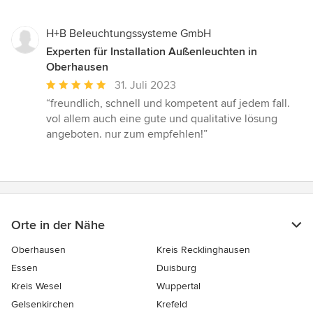
Sternen
H+B Beleuchtungssysteme GmbH
Experten für Installation Außenleuchten in
Oberhausen
Durchschnittliche
31. Juli 2023
Bewertung:
“freundlich, schnell und kompetent auf jedem fall.
5
vol allem auch eine gute und qualitative lösung
von
angeboten. nur zum empfehlen!”
5
Sternen
Orte in der Nähe
Oberhausen
Kreis Recklinghausen
Essen
Duisburg
Kreis Wesel
Wuppertal
Gelsenkirchen
Krefeld