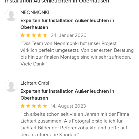
Installation Außenleuchten in Oberhausen
NEONMONKI
Experten für Installation Außenleuchten in
Oberhausen
Durchschnittliche
24. Januar 2026
Bewertung:
“Das Team von Neonmonki hat unser Projekt
5
wirklich perfekt umgesetzt. Von der ersten Beratung
von
bis hin zur finalen Montage sind wir sehr zufrieden.
5
Viele Dank.”
Sternen
Lichtart GmbH
Experten für Installation Außenleuchten in
Oberhausen
Durchschnittliche
14. August 2023
Bewertung:
“Ich arbeite schon seit vielen Jahren mit der Firma
5
Lichtart zusammen. Als Fotograf erstelle ich für
von
Lichtart Bilder der Referenzobjekte und treffe auf
5
deren zufriedene Kunden.”