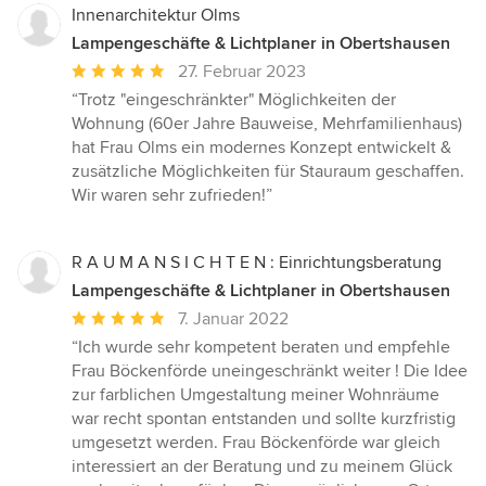
Innenarchitektur Olms
Lampengeschäfte & Lichtplaner in Obertshausen
Durchschnittliche
27. Februar 2023
Bewertung:
“Trotz "eingeschränkter" Möglichkeiten der
5
Wohnung (60er Jahre Bauweise, Mehrfamilienhaus)
von
hat Frau Olms ein modernes Konzept entwickelt &
5
zusätzliche Möglichkeiten für Stauraum geschaffen.
Sternen
Wir waren sehr zufrieden!”
R A U M A N S I C H T E N : Einrichtungsberatung
Lampengeschäfte & Lichtplaner in Obertshausen
Durchschnittliche
7. Januar 2022
Bewertung:
“Ich wurde sehr kompetent beraten und empfehle
5
Frau Böckenförde uneingeschränkt weiter ! Die Idee
von
zur farblichen Umgestaltung meiner Wohnräume
5
war recht spontan entstanden und sollte kurzfristig
Sternen
umgesetzt werden. Frau Böckenförde war gleich
interessiert an der Beratung und zu meinem Glück