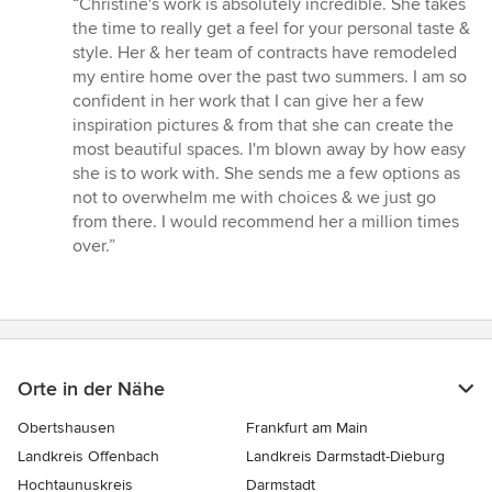
“Christine's work is absolutely incredible. She takes
5
the time to really get a feel for your personal taste &
von
style. Her & her team of contracts have remodeled
5
my entire home over the past two summers. I am so
Sternen
confident in her work that I can give her a few
inspiration pictures & from that she can create the
most beautiful spaces. I'm blown away by how easy
she is to work with. She sends me a few options as
not to overwhelm me with choices & we just go
from there. I would recommend her a million times
over.”
Orte in der Nähe
Obertshausen
Frankfurt am Main
Landkreis Offenbach
Landkreis Darmstadt-Dieburg
Hochtaunuskreis
Darmstadt