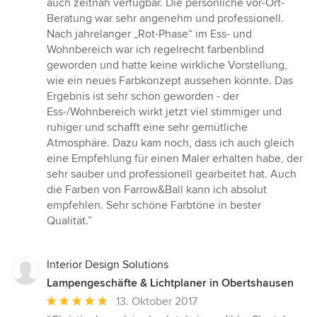
auch zeitnah verfügbar. Die persönliche vor-Ort-
Beratung war sehr angenehm und professionell.
Nach jahrelanger „Rot-Phase“ im Ess- und
Wohnbereich war ich regelrecht farbenblind
geworden und hatte keine wirkliche Vorstellung,
wie ein neues Farbkonzept aussehen könnte. Das
Ergebnis ist sehr schön geworden - der
Ess-/Wohnbereich wirkt jetzt viel stimmiger und
ruhiger und schafft eine sehr gemütliche
Atmosphäre. Dazu kam noch, dass ich auch gleich
eine Empfehlung für einen Maler erhalten habe, der
sehr sauber und professionell gearbeitet hat. Auch
die Farben von Farrow&Ball kann ich absolut
empfehlen. Sehr schöne Farbtöne in bester
Qualität.”
Interior Design Solutions
Lampengeschäfte & Lichtplaner in Obertshausen
Durchschnittliche
13. Oktober 2017
Bewertung: