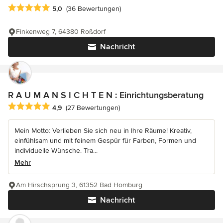
Durchschnittliche Bewertung: 5 von 5 Sternen
5,0
(36 Bewertungen)
Finkenweg 7, 64380 Roßdorf
Nachricht
R A U M A N S I C H T E N : Einrichtungsberatung
Durchschnittliche Bewertung: 4.9 von 5 Sternen
4,9
(27 Bewertungen)
Mein Motto: Verlieben Sie sich neu in Ihre Räume! Kreativ,
einfühlsam und mit feinem Gespür für Farben, Formen und
individuelle Wünsche. Tra...
Mehr
Am Hirschsprung 3, 61352 Bad Homburg
Nachricht