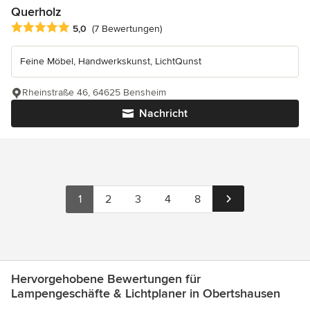
Querholz
Durchschnittliche Bewertung: 5 von 5 Sternen
5,0
(7 Bewertungen)
Feine Möbel, Handwerkskunst, LichtQunst
Rheinstraße 46, 64625 Bensheim
Nachricht
1
2
3
4
8
Hervorgehobene Bewertungen für
Lampengeschäfte & Lichtplaner in Obertshausen