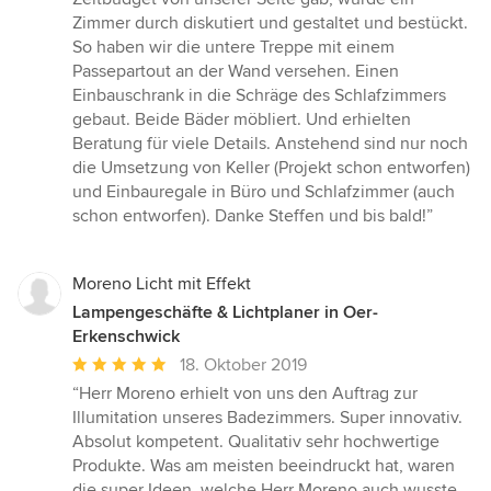
Zimmer durch diskutiert und gestaltet und bestückt.
So haben wir die untere Treppe mit einem
Passepartout an der Wand versehen. Einen
Einbauschrank in die Schräge des Schlafzimmers
gebaut. Beide Bäder möbliert. Und erhielten
Beratung für viele Details. Anstehend sind nur noch
die Umsetzung von Keller (Projekt schon entworfen)
und Einbauregale in Büro und Schlafzimmer (auch
schon entworfen). Danke Steffen und bis bald!”
Moreno Licht mit Effekt
Lampengeschäfte & Lichtplaner in Oer-
Erkenschwick
Durchschnittliche
18. Oktober 2019
Bewertung:
“Herr Moreno erhielt von uns den Auftrag zur
5
Illumitation unseres Badezimmers. Super innovativ.
von
Absolut kompetent. Qualitativ sehr hochwertige
5
Produkte. Was am meisten beeindruckt hat, waren
Sternen
die super Ideen, welche Herr Moreno auch wusste,