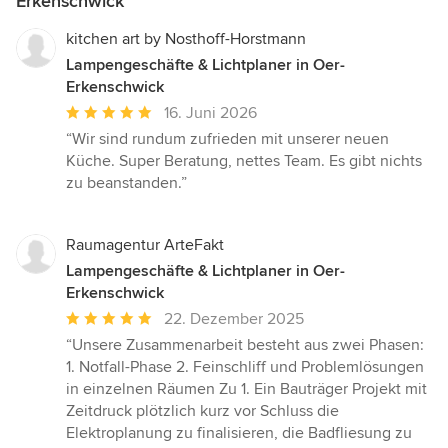
Erkenschwick
kitchen art by Nosthoff-Horstmann
Lampengeschäfte & Lichtplaner in Oer-
Erkenschwick
Durchschnittliche
16. Juni 2026
Bewertung:
“Wir sind rundum zufrieden mit unserer neuen
5
Küche. Super Beratung, nettes Team. Es gibt nichts
von
zu beanstanden.”
5
Sternen
Raumagentur ArteFakt
Lampengeschäfte & Lichtplaner in Oer-
Erkenschwick
Durchschnittliche
22. Dezember 2025
Bewertung:
“Unsere Zusammenarbeit besteht aus zwei Phasen:
5
1. Notfall-Phase 2. Feinschliff und Problemlösungen
von
in einzelnen Räumen Zu 1. Ein Bauträger Projekt mit
5
Zeitdruck plötzlich kurz vor Schluss die
Sternen
Elektroplanung zu finalisieren, die Badfliesung zu