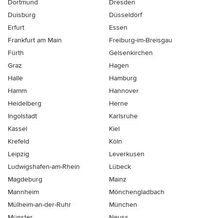
Dortmund
Dresden
Duisburg
Düsseldorf
Erfurt
Essen
Frankfurt am Main
Freiburg-im-Breisgau
Fürth
Gelsenkirchen
Graz
Hagen
Halle
Hamburg
Hamm
Hannover
Heidelberg
Herne
Ingolstadt
Karlsruhe
Kassel
Kiel
Krefeld
Köln
Leipzig
Leverkusen
Ludwigshafen-am-Rhein
Lübeck
Magdeburg
Mainz
Mannheim
Mönchen­gladbach
Mülheim-an-der-Ruhr
München
Münster
Neuss