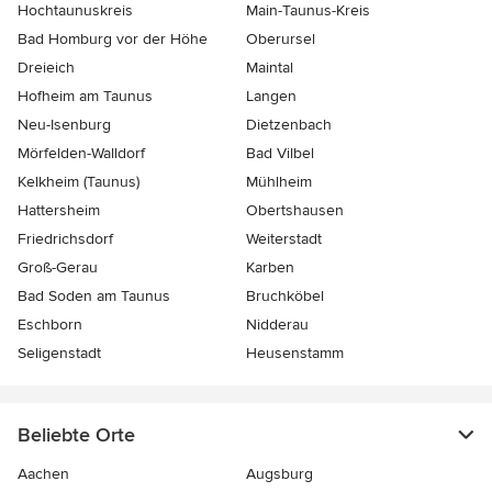
Hochtaunuskreis
Main-Taunus-Kreis
Bad Homburg vor der Höhe
Oberursel
Dreieich
Maintal
Hofheim am Taunus
Langen
Neu-Isenburg
Dietzenbach
Mörfelden-Walldorf
Bad Vilbel
Kelkheim (Taunus)
Mühlheim
Hattersheim
Obertshausen
Friedrichsdorf
Weiterstadt
Groß-Gerau
Karben
Bad Soden am Taunus
Bruchköbel
Eschborn
Nidderau
Seligenstadt
Heusenstamm
Beliebte Orte
Aachen
Augsburg