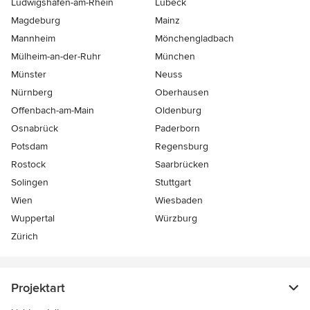
Ludwigshafen-am-Rhein
Lübeck
Magdeburg
Mainz
Mannheim
Mönchen­gladbach
Mülheim-an-der-Ruhr
München
Münster
Neuss
Nürnberg
Oberhausen
Offenbach-am-Main
Oldenburg
Osnabrück
Paderborn
Potsdam
Regensburg
Rostock
Saarbrücken
Solingen
Stuttgart
Wien
Wiesbaden
Wuppertal
Würzburg
Zürich
Projektart