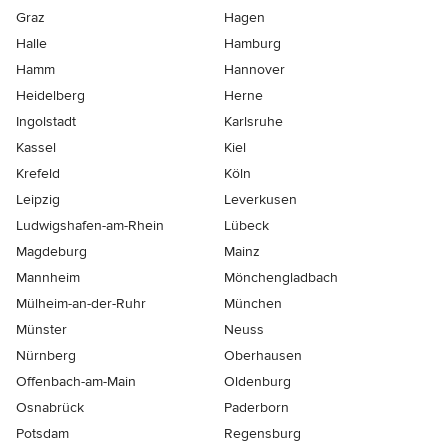
Graz
Hagen
Halle
Hamburg
Hamm
Hannover
Heidelberg
Herne
Ingolstadt
Karlsruhe
Kassel
Kiel
Krefeld
Köln
Leipzig
Leverkusen
Ludwigshafen-am-Rhein
Lübeck
Magdeburg
Mainz
Mannheim
Mönchen­gladbach
Mülheim-an-der-Ruhr
München
Münster
Neuss
Nürnberg
Oberhausen
Offenbach-am-Main
Oldenburg
Osnabrück
Paderborn
Potsdam
Regensburg