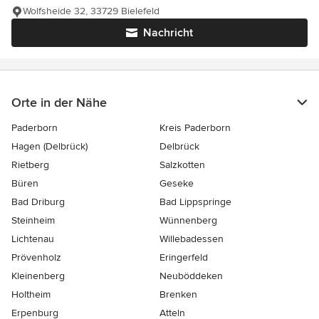
Wolfsheide 32, 33729 Bielefeld
Nachricht
Orte in der Nähe
Paderborn
Kreis Paderborn
Hagen (Delbrück)
Delbrück
Rietberg
Salzkotten
Büren
Geseke
Bad Driburg
Bad Lippspringe
Steinheim
Wünnenberg
Lichtenau
Willebadessen
Prövenholz
Eringerfeld
Kleinenberg
Neuböddeken
Holtheim
Brenken
Erpenburg
Atteln