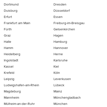
Dortmund
Dresden
Duisburg
Düsseldorf
Erfurt
Essen
Frankfurt am Main
Freiburg-im-Breisgau
Fürth
Gelsenkirchen
Graz
Hagen
Halle
Hamburg
Hamm
Hannover
Heidelberg
Herne
Ingolstadt
Karlsruhe
Kassel
Kiel
Krefeld
Köln
Leipzig
Leverkusen
Ludwigshafen-am-Rhein
Lübeck
Magdeburg
Mainz
Mannheim
Mönchen­gladbach
Mülheim-an-der-Ruhr
München