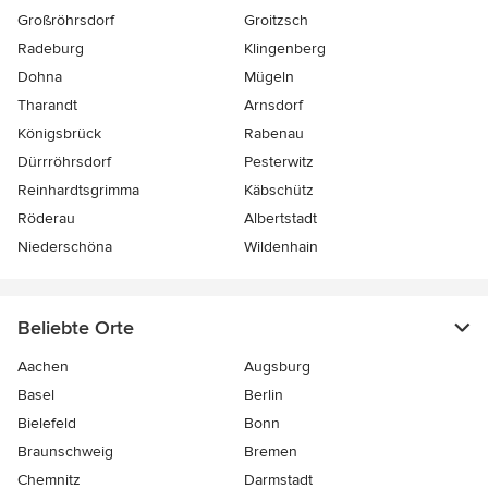
Großröhrsdorf
Groitzsch
Radeburg
Klingenberg
Dohna
Mügeln
Tharandt
Arnsdorf
Königsbrück
Rabenau
Dürrröhrsdorf
Pesterwitz
Reinhardtsgrimma
Käbschütz
Röderau
Albertstadt
Niederschöna
Wildenhain
Beliebte Orte
Aachen
Augsburg
Basel
Berlin
Bielefeld
Bonn
Braunschweig
Bremen
Chemnitz
Darmstadt