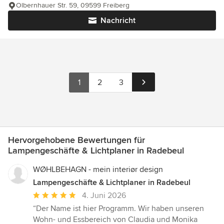
Olbernhauer Str. 59, 09599 Freiberg
Nachricht
1
2
3
Hervorgehobene Bewertungen für
Lampengeschäfte & Lichtplaner in Radebeul
WØHLBEHAGN - mein interiør design
Lampengeschäfte & Lichtplaner in Radebeul
Durchschnittliche
4. Juni 2026
Bewertung:
“Der Name ist hier Programm. Wir haben unseren
5
Wohn- und Essbereich von Claudia und Monika