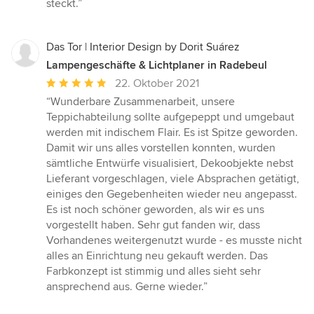
steckt.”
Das Tor | Interior Design by Dorit Suárez
Lampengeschäfte & Lichtplaner in Radebeul
Durchschnittliche
22. Oktober 2021
Bewertung:
“Wunderbare Zusammenarbeit, unsere
5
Teppichabteilung sollte aufgepeppt und umgebaut
von
werden mit indischem Flair. Es ist Spitze geworden.
5
Damit wir uns alles vorstellen konnten, wurden
Sternen
sämtliche Entwürfe visualisiert, Dekoobjekte nebst
Lieferant vorgeschlagen, viele Absprachen getätigt,
einiges den Gegebenheiten wieder neu angepasst.
Es ist noch schöner geworden, als wir es uns
vorgestellt haben. Sehr gut fanden wir, dass
Vorhandenes weitergenutzt wurde - es musste nicht
alles an Einrichtung neu gekauft werden. Das
Farbkonzept ist stimmig und alles sieht sehr
ansprechend aus. Gerne wieder.”