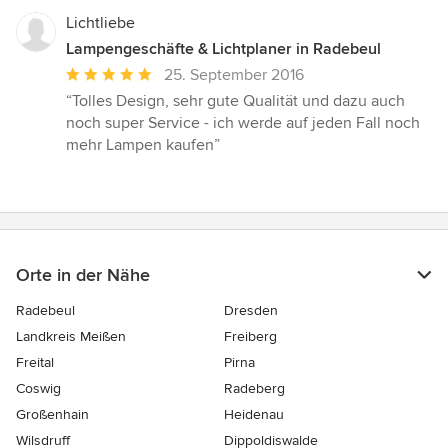
Lichtliebe
Lampengeschäfte & Lichtplaner in Radebeul
Durchschnittliche
25. September 2016
Bewertung:
“Tolles Design, sehr gute Qualität und dazu auch
5
noch super Service - ich werde auf jeden Fall noch
von
mehr Lampen kaufen”
5
Sternen
Orte in der Nähe
Radebeul
Dresden
Landkreis Meißen
Freiberg
Freital
Pirna
Coswig
Radeberg
Großenhain
Heidenau
Wilsdruff
Dippoldiswalde