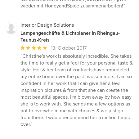
von
wieder mit HoneyandSpice zusammenarbeiten!”
5
Sternen
Interior Design Solutions
Lampengeschäfte & Lichtplaner in Rheingau-
Taunus-Kreis
Durchschnittliche
13. Oktober 2017
Bewertung:
“Christine's work is absolutely incredible. She takes
5
the time to really get a feel for your personal taste &
von
style. Her & her team of contracts have remodeled
5
my entire home over the past two summers. I am so
Sternen
confident in her work that I can give her a few
inspiration pictures & from that she can create the
most beautiful spaces. I'm blown away by how easy
she is to work with. She sends me a few options as
not to overwhelm me with choices & we just go
from there. I would recommend her a million times
over.”