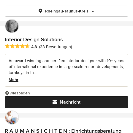
Rheingau-Taunus-Kreis
Interior Design Solutions
Durchschnittliche Bewertung: 4.8 von 5 Sternen
4,8
(33 Bewertungen)
An award-winning and certified interior designer with 10+ years
of international experience in large-scale resort developments,
turnkeys in th...
Mehr
Wiesbaden
Nachricht
R A U M A N S I C H T E N : Einrichtungsberatung