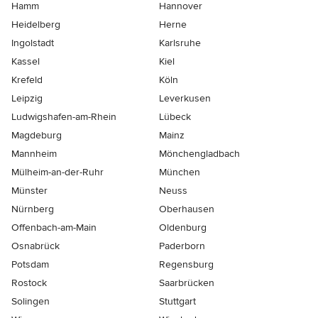
Hamm
Hannover
Heidelberg
Herne
Ingolstadt
Karlsruhe
Kassel
Kiel
Krefeld
Köln
Leipzig
Leverkusen
Ludwigshafen-am-Rhein
Lübeck
Magdeburg
Mainz
Mannheim
Mönchen­gladbach
Mülheim-an-der-Ruhr
München
Münster
Neuss
Nürnberg
Oberhausen
Offenbach-am-Main
Oldenburg
Osnabrück
Paderborn
Potsdam
Regensburg
Rostock
Saarbrücken
Solingen
Stuttgart