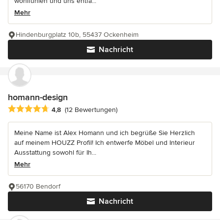
wohlfühlen und uns entfa...
Mehr
Hindenburgplatz 10b, 55437 Ockenheim
Nachricht
homann-design
Durchschnittliche Bewertung: 4.8 von 5 Sternen
4,8
(12 Bewertungen)
Meine Name ist Alex Homann und ich begrüße Sie Herzlich
auf meinem HOUZZ Profil! Ich entwerfe Möbel und Interieur
Ausstattung sowohl für Ih...
Mehr
56170 Bendorf
Nachricht