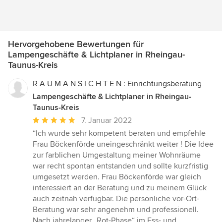
Hervorgehobene Bewertungen für
Lampengeschäfte & Lichtplaner in Rheingau-
Taunus-Kreis
R A U M A N S I C H T E N : Einrichtungsberatung
Lampengeschäfte & Lichtplaner in Rheingau-
Taunus-Kreis
Durchschnittliche
7. Januar 2022
Bewertung:
“Ich wurde sehr kompetent beraten und empfehle
5
Frau Böckenförde uneingeschränkt weiter ! Die Idee
von
zur farblichen Umgestaltung meiner Wohnräume
5
war recht spontan entstanden und sollte kurzfristig
Sternen
umgesetzt werden. Frau Böckenförde war gleich
interessiert an der Beratung und zu meinem Glück
auch zeitnah verfügbar. Die persönliche vor-Ort-
Beratung war sehr angenehm und professionell.
Nach jahrelanger „Rot-Phase“ im Ess- und