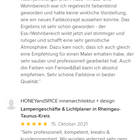
Wohnbereich war ich regelrecht farbenblind
geworden und hatte keine wirkliche Vorstellung,
wie ein neues Farbkonzept aussehen könnte. Das
Ergebnis ist sehr schön geworden - der
Ess-/Wohnbereich wirkt jetzt viel stimmiger und
ruhiger und schafft eine sehr gemütliche
Atmosphäre. Dazu kam noch, dass ich auch gleich
eine Empfehlung für einen Maler erhalten habe, der
sehr sauber und professionell gearbeitet hat. Auch
die Farben von Farrow&Ball kann ich absolut
empfehlen. Sehr schöne Farbtöne in bester
Qualität.”
HONEYandSPICE innenarchitektur + design
Lampengeschäfte & Lichtplaner in Rheingau-
Taunus-Kreis
Durchschnittliche
15. Oktober 2021
Bewertung:
“Sehr professionell, kompetent, kreativ &
5
kundenorientiert. Wir würden jederzeit sehr gern