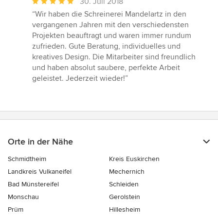
Durchschnittliche
30. Juli 2018
Bewertung:
“Wir haben die Schreinerei Mandelartz in den
5
vergangenen Jahren mit den verschiedensten
von
Projekten beauftragt und waren immer rundum
5
zufrieden. Gute Beratung, individuelles und
Sternen
kreatives Design. Die Mitarbeiter sind freundlich
und haben absolut saubere, perfekte Arbeit
geleistet. Jederzeit wieder!”
Orte in der Nähe
Schmidtheim
Kreis Euskirchen
Landkreis Vulkaneifel
Mechernich
Bad Münstereifel
Schleiden
Monschau
Gerolstein
Prüm
Hillesheim