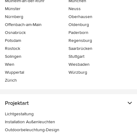
Mülheim-an-der-Ruhr
München
Münster
Neuss
Nürnberg
Oberhausen
Offenbach-am-Main
Oldenburg
Osnabrück
Paderborn
Potsdam
Regensburg
Rostock
Saarbrücken
Solingen
Stuttgart
Wien
Wiesbaden
Wuppertal
Würzburg
Zürich
Projektart
Lichtgestaltung
Installation Außenleuchten
Outdoorbeleuchtung-Design