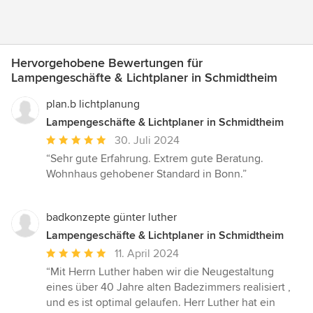
Hervorgehobene Bewertungen für
Lampengeschäfte & Lichtplaner in Schmidtheim
plan.b lichtplanung
Lampengeschäfte & Lichtplaner in Schmidtheim
Durchschnittliche
30. Juli 2024
Bewertung:
“Sehr gute Erfahrung. Extrem gute Beratung.
5
Wohnhaus gehobener Standard in Bonn.”
von
5
Sternen
badkonzepte günter luther
Lampengeschäfte & Lichtplaner in Schmidtheim
Durchschnittliche
11. April 2024
Bewertung:
“Mit Herrn Luther haben wir die Neugestaltung
5
eines über 40 Jahre alten Badezimmers realisiert ,
von
und es ist optimal gelaufen. Herr Luther hat ein