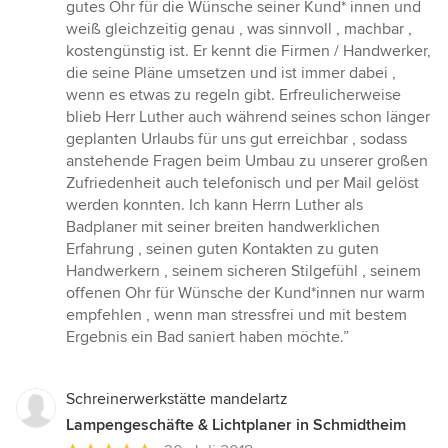
5
gutes Ohr für die Wünsche seiner Kund* innen und
Sternen
weiß gleichzeitig genau , was sinnvoll , machbar ,
kostengünstig ist. Er kennt die Firmen / Handwerker,
die seine Pläne umsetzen und ist immer dabei ,
wenn es etwas zu regeln gibt. Erfreulicherweise
blieb Herr Luther auch während seines schon länger
geplanten Urlaubs für uns gut erreichbar , sodass
anstehende Fragen beim Umbau zu unserer großen
Zufriedenheit auch telefonisch und per Mail gelöst
werden konnten. Ich kann Herrn Luther als
Badplaner mit seiner breiten handwerklichen
Erfahrung , seinen guten Kontakten zu guten
Handwerkern , seinem sicheren Stilgefühl , seinem
offenen Ohr für Wünsche der Kund*innen nur warm
empfehlen , wenn man stressfrei und mit bestem
Ergebnis ein Bad saniert haben möchte.”
Schreinerwerkstätte mandelartz
Lampengeschäfte & Lichtplaner in Schmidtheim