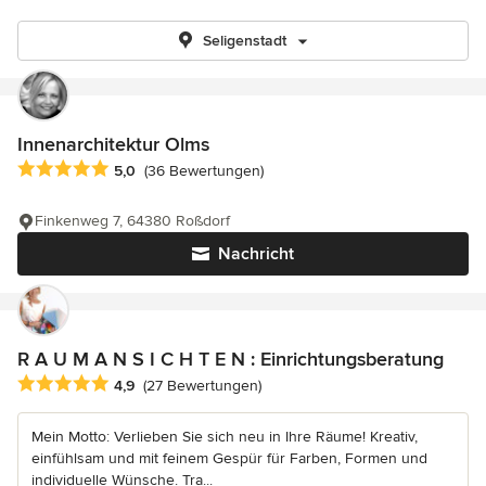
Seligenstadt
Innenarchitektur Olms
Durchschnittliche Bewertung: 5 von 5 Sternen
5,0
(36 Bewertungen)
Finkenweg 7, 64380 Roßdorf
Nachricht
R A U M A N S I C H T E N : Einrichtungsberatung
Durchschnittliche Bewertung: 4.9 von 5 Sternen
4,9
(27 Bewertungen)
Mein Motto: Verlieben Sie sich neu in Ihre Räume! Kreativ,
einfühlsam und mit feinem Gespür für Farben, Formen und
individuelle Wünsche. Tra...