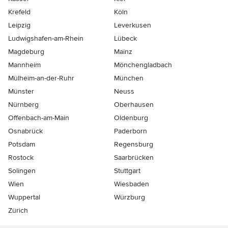
Krefeld
Köln
Leipzig
Leverkusen
Ludwigshafen-am-Rhein
Lübeck
Magdeburg
Mainz
Mannheim
Mönchen­gladbach
Mülheim-an-der-Ruhr
München
Münster
Neuss
Nürnberg
Oberhausen
Offenbach-am-Main
Oldenburg
Osnabrück
Paderborn
Potsdam
Regensburg
Rostock
Saarbrücken
Solingen
Stuttgart
Wien
Wiesbaden
Wuppertal
Würzburg
Zürich