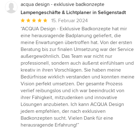
acqua design - exklusive badkonzepte
Lampengeschäfte & Lichtplaner in Seligenstadt
Durchschnittliche
15. Februar 2024
Bewertung:
“ACQUA Design - Exklusive Badkonzepte hat mir
5
eine herausragende Badplanung geliefert, die
von
meine Erwartungen übertroffen hat. Von der ersten
5
Beratung bis zur finalen Umsetzung war der Service
Sternen
außergewöhnlich. Das Team war nicht nur
professionell, sondern auch äußerst einfühlsam und
kreativ in ihren Vorschlägen. Sie haben meine
Bedürfnisse wirklich verstanden und konnten meine
Vision perfekt umsetzen. Der gesamte Prozess
verlief reibungslos und ich war beeindruckt von
ihrer Fähigkeit, mitzudenken und innovative
Lösungen anzubieten. Ich kann ACQUA Design
jedem empfehlen, der nach exklusiven
Badkonzepten sucht. Vielen Dank für eine
herausragende Erfahrung!”