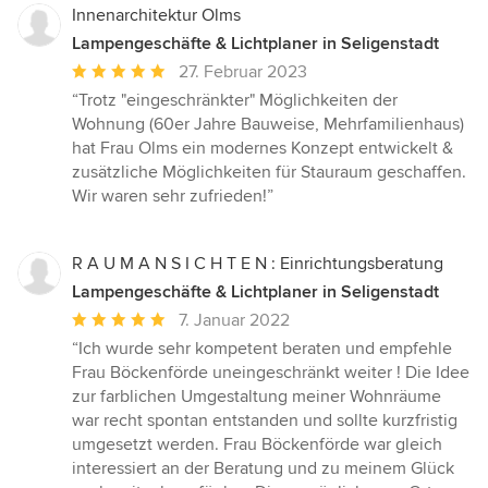
Innenarchitektur Olms
Lampengeschäfte & Lichtplaner in Seligenstadt
Durchschnittliche
27. Februar 2023
Bewertung:
“Trotz "eingeschränkter" Möglichkeiten der
5
Wohnung (60er Jahre Bauweise, Mehrfamilienhaus)
von
hat Frau Olms ein modernes Konzept entwickelt &
5
zusätzliche Möglichkeiten für Stauraum geschaffen.
Sternen
Wir waren sehr zufrieden!”
R A U M A N S I C H T E N : Einrichtungsberatung
Lampengeschäfte & Lichtplaner in Seligenstadt
Durchschnittliche
7. Januar 2022
Bewertung:
“Ich wurde sehr kompetent beraten und empfehle
5
Frau Böckenförde uneingeschränkt weiter ! Die Idee
von
zur farblichen Umgestaltung meiner Wohnräume
5
war recht spontan entstanden und sollte kurzfristig
Sternen
umgesetzt werden. Frau Böckenförde war gleich
interessiert an der Beratung und zu meinem Glück