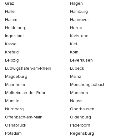
Graz
Hagen
Halle
Hamburg
Hamm
Hannover
Heidelberg
Herne
Ingolstadt
Karlsruhe
Kassel
Kiel
Krefeld
Köln
Leipzig
Leverkusen
Ludwigshafen-am-Rhein
Lübeck
Magdeburg
Mainz
Mannheim
Mönchen­gladbach
Mülheim-an-der-Ruhr
München
Münster
Neuss
Nürnberg
Oberhausen
Offenbach-am-Main
Oldenburg
Osnabrück
Paderborn
Potsdam
Regensburg