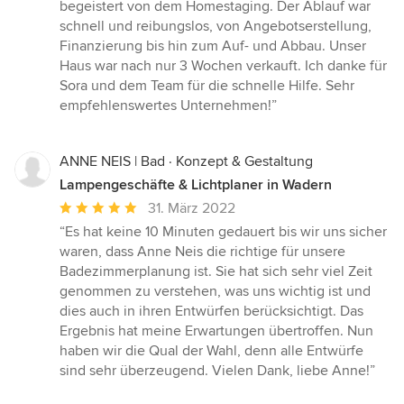
5
begeistert von dem Homestaging. Der Ablauf war
von
schnell und reibungslos, von Angebotserstellung,
5
Finanzierung bis hin zum Auf- und Abbau. Unser
Sternen
Haus war nach nur 3 Wochen verkauft. Ich danke für
Sora und dem Team für die schnelle Hilfe. Sehr
empfehlenswertes Unternehmen!”
ANNE NEIS | Bad · Konzept & Gestaltung
Lampengeschäfte & Lichtplaner in Wadern
Durchschnittliche
31. März 2022
Bewertung:
“Es hat keine 10 Minuten gedauert bis wir uns sicher
5
waren, dass Anne Neis die richtige für unsere
von
Badezimmerplanung ist. Sie hat sich sehr viel Zeit
5
genommen zu verstehen, was uns wichtig ist und
Sternen
dies auch in ihren Entwürfen berücksichtigt. Das
Ergebnis hat meine Erwartungen übertroffen. Nun
haben wir die Qual der Wahl, denn alle Entwürfe
sind sehr überzeugend. Vielen Dank, liebe Anne!”