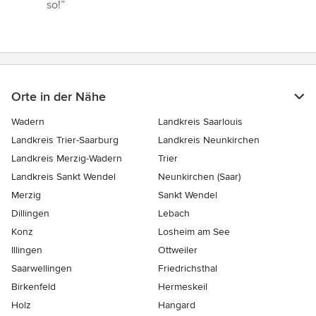
so!”
Orte in der Nähe
Wadern
Landkreis Saarlouis
Landkreis Trier-Saarburg
Landkreis Neunkirchen
Landkreis Merzig-Wadern
Trier
Landkreis Sankt Wendel
Neunkirchen (Saar)
Merzig
Sankt Wendel
Dillingen
Lebach
Konz
Losheim am See
Illingen
Ottweiler
Saarwellingen
Friedrichsthal
Birkenfeld
Hermeskeil
Holz
Hangard