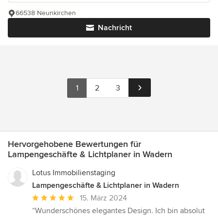
66538 Neunkirchen
Nachricht
1
2
3
Hervorgehobene Bewertungen für
Lampengeschäfte & Lichtplaner in Wadern
Lotus Immobilienstaging
Lampengeschäfte & Lichtplaner in Wadern
Durchschnittliche
15. März 2024
Bewertung:
“Wunderschönes elegantes Design. Ich bin absolut